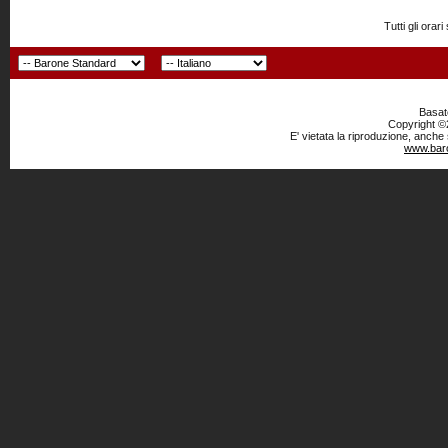
Tutti gli or
Basato
Copyright ©2
E' vietata la riproduzione, anche
www.baro