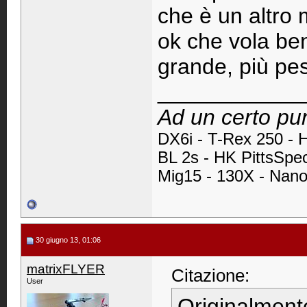
che è un altro 
ok che vola ben
grande, più pes
____________
Ad un certo pun
DX6i -
T-Rex 250 - 
BL 2s - HK PittsSpe
Mig15 - 130X - Nan
30 giugno 13, 01:06
matrixFLYER
Citazione:
User
Originalment