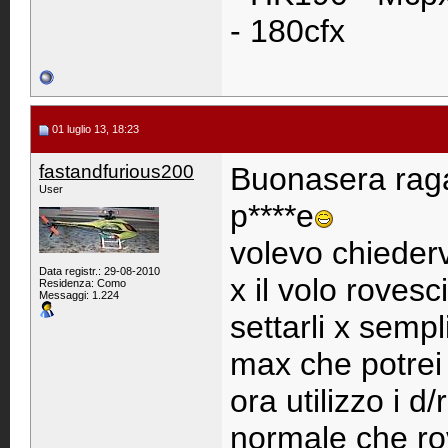
- 180cfx
01 luglio 13, 18:23
fastandfurious200
Buonasera raga
User
p****e
volevo chiederv
Data registr.: 29-08-2010
x il volo roves
Residenza: Como
Messaggi: 1.224
settarli x sempl
max che potrei
ora utilizzo i d
normale che rov