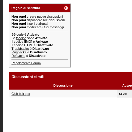
Regole di scrittura
Non puoi
creare nuove discussioni
Non puoi
rispondere alle discussioni
Non puoi
inserire allegati
Non puoi
modificare i tuoi messaggi
BB code
è
Attivato
Le
faccine
sono
Attivato
Il codice
[IMG]
è
Attivato
Il codice HTML è
Disattivato
Trackbacks
è
Disattivato
Pingbacks
è
Disattivato
Refbacks
è
Disattivato
Regolamento Forum
Discussioni simili
Discussione
Autor
Club belt cpx
ra-zo