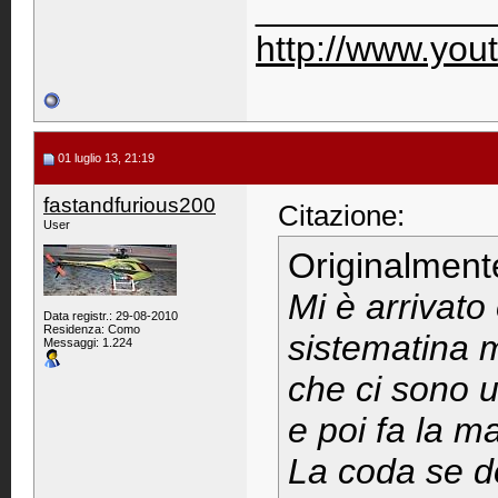
____________
http://www.you
01 luglio 13, 21:19
fastandfurious200
Citazione:
User
Originalment
Mi è arrivato
Data registr.: 29-08-2010
Residenza: Como
sistematina m
Messaggi: 1.224
che ci sono u
e poi fa la ma
La coda se d