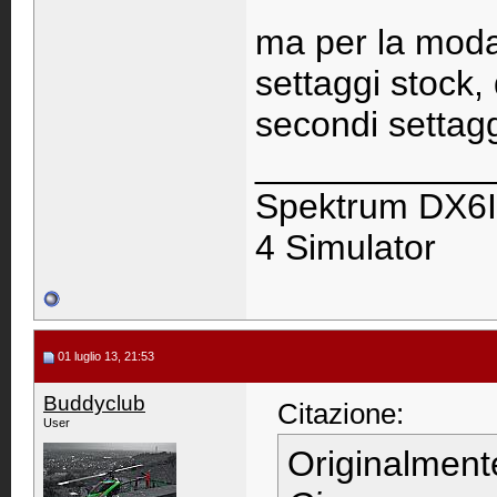
ma per la modal
settaggi stock, 
secondi settagg
____________
Spektrum DX6I
4 Simulator
01 luglio 13, 21:53
Buddyclub
Citazione:
User
Originalment