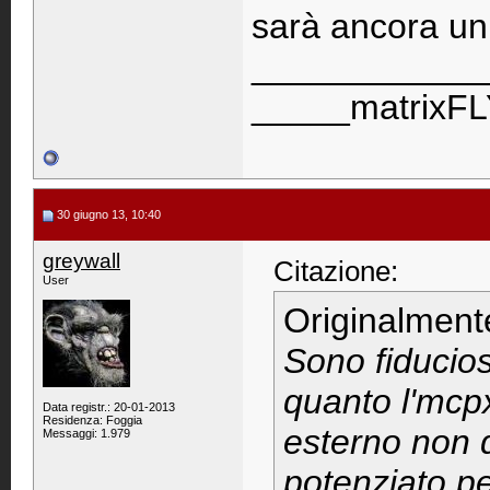
sarà ancora un
____________
_____matrixF
30 giugno 13, 10:40
greywall
Citazione:
User
Originalment
Sono fiducio
quanto l'mcpx
Data registr.: 20-01-2013
Residenza: Foggia
esterno non 
Messaggi: 1.979
potenziato pe