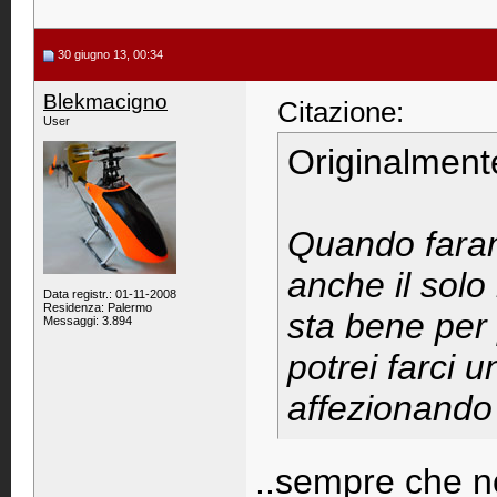
30 giugno 13, 00:34
Blekmacigno
Citazione:
User
Originalment
Quando faran
anche il solo
Data registr.: 01-11-2008
Residenza: Palermo
sta bene per 
Messaggi: 3.894
potrei farci 
affezionando 
..sempre che n