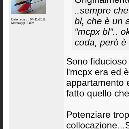
..sempre che
bl, che è un 
Data registr.: 04-11-2011
Messaggi: 2.006
"mcpx bl".. o
coda, però è 
Sono fiducioso
l'mcpx era ed è
appartamento e
fatto quello ch
Potenziare tro
collocazione...