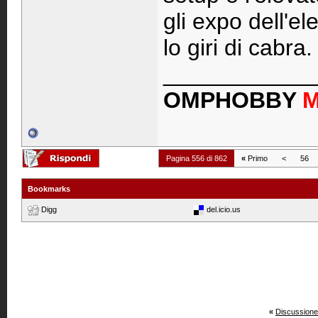
gli expo dell'el
lo giri di cabra.
____________
OMPHOBBY
Pagina 556 di 862
«
Primo
<
56
Bookmarks
Digg
del.icio.us
«
Discussione