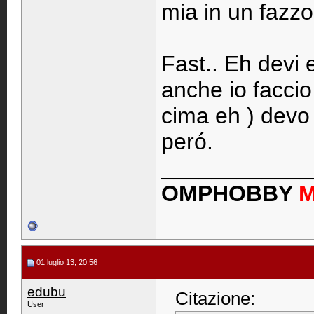
mia in un fazzol
Fast.. Eh devi 
anche io faccio
cima eh ) devo 
peró.
____________
OMPHOBBY
01 luglio 13, 20:56
edubu
Citazione:
User