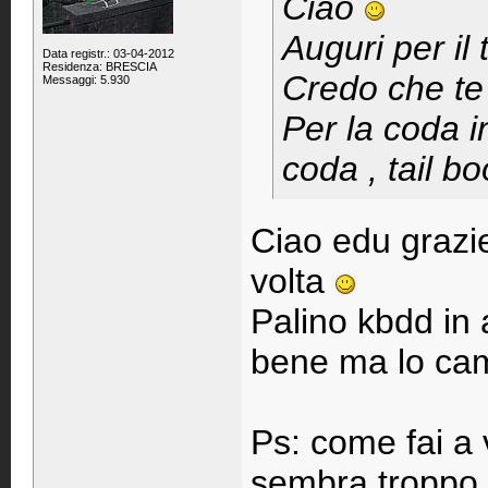
Ciao
Auguri per i
Data registr.: 03-04-2012
Residenza: BRESCIA
Credo che te 
Messaggi: 5.930
Per la coda i
coda , tail b
Ciao edu grazie
volta
Palino kbdd in 
bene ma lo ca
Ps: come fai a 
sembra troppo