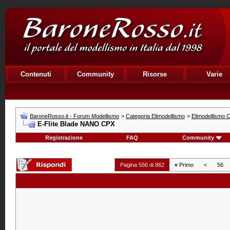
Contenuti
Community
Risorse
Varie
BaroneRosso.it - Forum Modellismo
>
Categoria Elimodellismo
>
Elimodellismo C
E-Flite Blade NANO CPX
Registrazione
FAQ
Community
Pagina 556 di 862
«
Primo
<
56