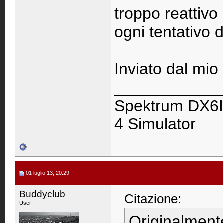
troppo reattivo
ogni tentativo d
Inviato dal mi
____________
Spektrum DX6I
4 Simulator
01 luglio 13, 20:29
Buddyclub
Citazione:
User
Originalment