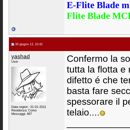
E-Flite Blade 
Flite Blade MC
30 giugno 13, 10:42
yashad
Confermo la sol
User
tutta la flotta 
difetto é che t
basta fare secc
spessorare il p
Data registr.: 31-01-2011
telaio....
Residenza: Como
Messaggi: 487
____________