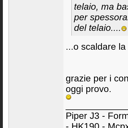
telaio, ma ba
per spessorar
del telaio....
...o scaldare l
grazie per i con
oggi provo.
____________
Piper J3 - Form
- HK190 - Mcpx