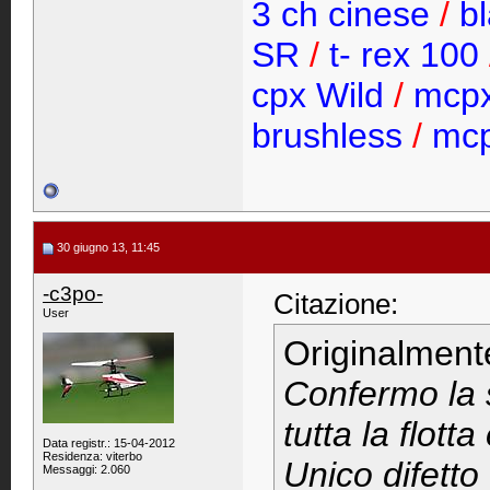
3 ch cinese
/
bl
SR
/
t- rex 100
cpx Wild
/
mcp
brushless
/
mcp
30 giugno 13, 11:45
-c3po-
Citazione:
User
Originalment
Confermo la s
tutta la flott
Data registr.: 15-04-2012
Residenza: viterbo
Unico difetto
Messaggi: 2.060