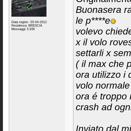
Buonasera ra
le p****e
Data registr.: 03-04-2012
Residenza: BRESCIA
volevo chiede
Messaggi: 5.930
x il volo rov
settarli x se
( il max che 
ora utilizzo i
volo normale 
ora é troppo 
crash ad ogni 
Inviato dal 