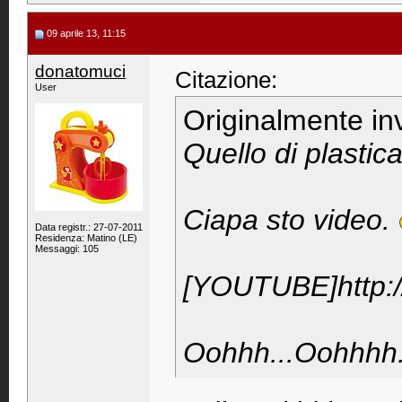
09 aprile 13, 11:15
donatomuci
Citazione:
User
Originalmente in
Quello di plastica 
Ciapa sto video.
Data registr.: 27-07-2011
Residenza: Matino (LE)
Messaggi: 105
[YOUTUBE]http:
Oohhh...Oohhhh.