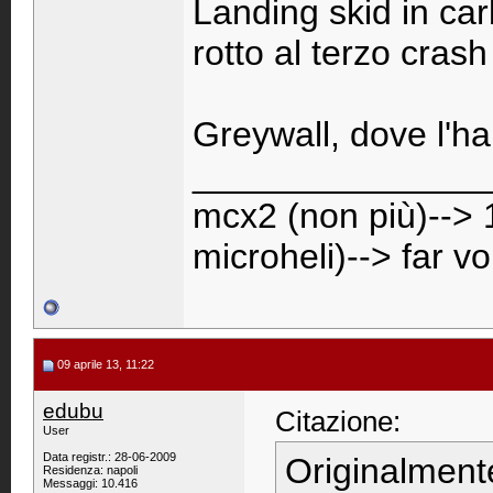
Landing skid in ca
rotto al terzo cras
Greywall, dove l'hai
_______________
mcx2 (non più)--> 
microheli)--> far v
09 aprile 13, 11:22
edubu
Citazione:
User
Data registr.: 28-06-2009
Originalment
Residenza: napoli
Messaggi: 10.416