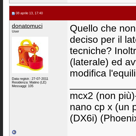
08 aprile 13, 17:40
donatomuci
Quello che non
User
deciso per il la
tecniche? Inoltr
(laterale) ed a
modifica l'equili
Data registr.: 27-07-2011
____________
Residenza: Matino (LE)
Messaggi: 105
mcx2 (non più)-
nano cp x (un po
(DX6i) (Phoeni