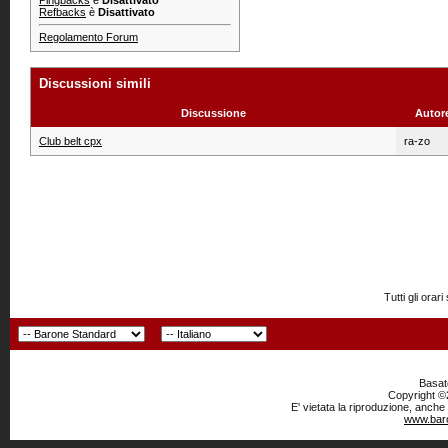
Pingbacks
è
Disattivato
Refbacks
è
Disattivato
Regolamento Forum
Discussioni simili
Discussione
Autor
Club belt cpx
ra-zo
Tutti gli or
Basato
Copyright ©2
E' vietata la riproduzione, anche
www.baro