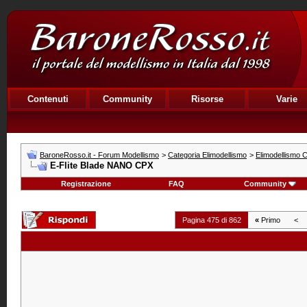
Contenuti
Community
Risorse
Varie
BaroneRosso.it - Forum Modellismo
>
Categoria Elimodellismo
>
Elimodellismo C
E-Flite Blade NANO CPX
Registrazione
FAQ
Community
Pagina 475 di 862
«
Primo
<