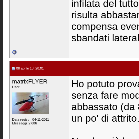
infilata del tut
risulta abbasta
compensa eventu
sbandati latera
08 aprile 13, 20:01
matrixFLYER
Ho potuto prov
User
senza fare modi
abbassato (da 
un po' di attrito
Data registr.: 04-11-2011
Messaggi: 2.006