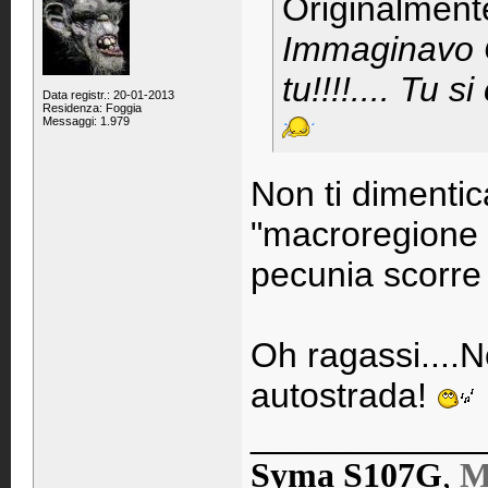
Originalment
Immaginavo Ch
tu!!!!.... Tu 
Data registr.: 20-01-2013
Residenza: Foggia
Messaggi: 1.979
Non ti dimentic
"macroregione d
pecunia scorre 
Oh ragassi....N
autostrada!
____________
Syma S107G
,
M