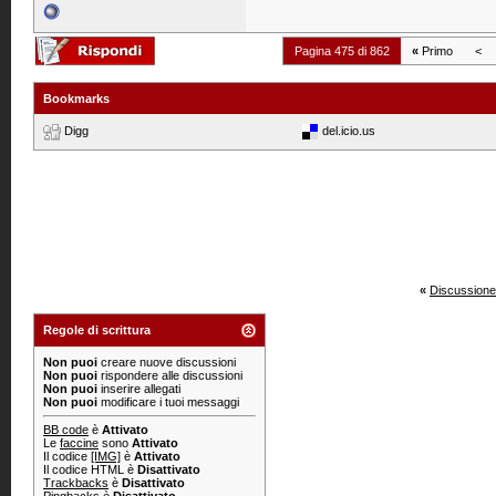
Pagina 475 di 862
«
Primo
<
Bookmarks
Digg
del.icio.us
«
Discussione
Regole di scrittura
Non puoi
creare nuove discussioni
Non puoi
rispondere alle discussioni
Non puoi
inserire allegati
Non puoi
modificare i tuoi messaggi
BB code
è
Attivato
Le
faccine
sono
Attivato
Il codice
[IMG]
è
Attivato
Il codice HTML è
Disattivato
Trackbacks
è
Disattivato