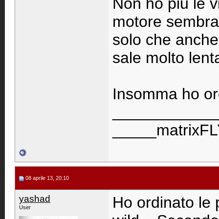
Non ho più le vi
motore sembra 
solo che anche
sale molto len
Insomma ho or
____________
_____matrixF
08 aprile 13, 20:10
yashad
Ho ordinato le 
User