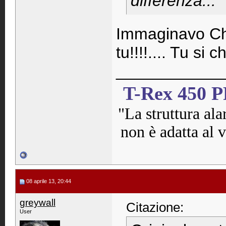
differenza...
Immaginavo Che 
tu!!!!.... Tu si
____________
T-Rex 450 
"La struttura ala
non è adatta al v
08 aprile 13, 20:44
greywall
Citazione:
User