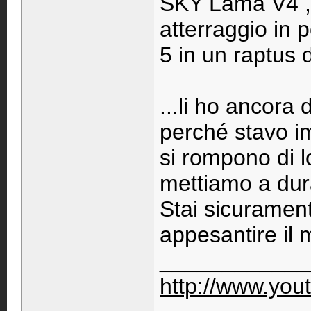
SKY Lama V4 , a
atterraggio in 
5 in un raptus 
...li ho ancora
perché stavo i
si rompono di lo
mettiamo a dur
Stai sicurament
appesantire il
____________
http://www.you