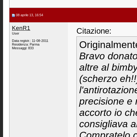
08 aprile 13, 16:54
KenR1
Citazione:
User
Data registr.: 11-08-2011
Originalment
Residenza: Parma
Messaggi: 833
Bravo donato,
altre al bimby
(scherzo eh!!
l'antirotazio
precisione e
accorto io ch
consigliava a
Compratelo c