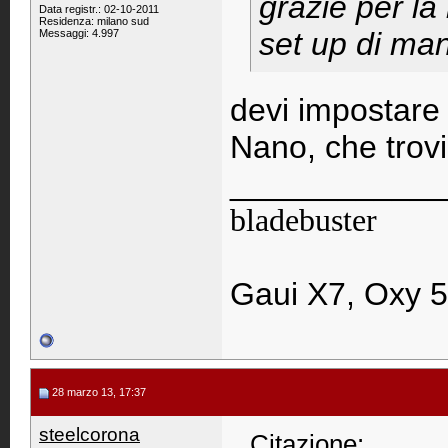
grazie per la
Data registr.: 02-10-2011
Residenza: milano sud
set up di man
Messaggi: 4.997
devi impostare i
Nano, che trovi
____________
bladebuster
Gaui X7, Oxy 5
28 marzo 13, 17:37
steelcorona
Citazione: