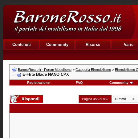
Contenuti
Community
Risorse
Varie
BaroneRosso.it - Forum Modellismo
>
Categoria Elimodellismo
>
Elimodellismo C
E-Flite Blade NANO CPX
Registrazione
FAQ
Community
Pagina 456 di 862
«
Primo
<