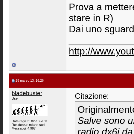
Prova a mettere
stare in R)
Dai uno sguard
____________
http://www.you
28 marzo 13, 16:26
bladebuster
Citazione:
User
Originalment
Salve sono u
Data registr.: 02-10-2011
Residenza: milano sud
radio dx6i da
Messaggi: 4.997