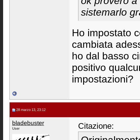
ok proverò a 
sistemarlo gr
Ho impostato c
cambiata adesso
ho dal basso cir
positivo qualc
impostazioni?
28 marzo 13, 23:12
bladebuster
Citazione:
User