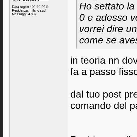
Ho settato la
Data registr.: 02-10-2011
Residenza: milano sud
0 e adesso v
Messaggi: 4.997
vorrei dire u
come se aves
in teoria nn do
fa a passo fiss
dal tuo post pr
comando del pa