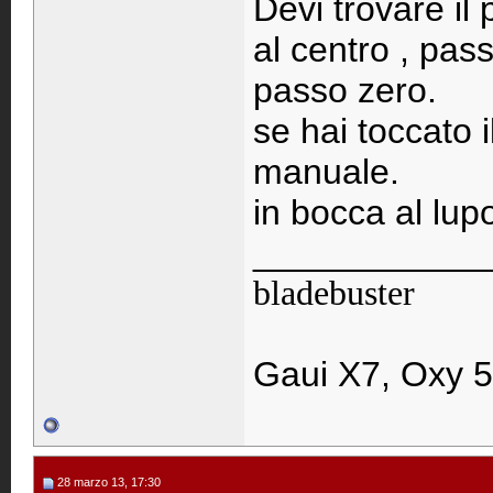
Devi trovare il
al centro , pas
passo zero.
se hai toccato i
manuale.
in bocca al lup
____________
bladebuster
Gaui X7, Oxy 5
28 marzo 13, 17:30