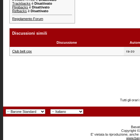
Trackbacks
è
Disattivato
Pingbacks
è
Disattivato
Refbacks
è
Disattivato
Regolamento Forum
Discussioni simili
Discussione
Autor
Club belt cpx
ra-zo
Tutti gli or
Basato
Copyright ©2
E' vietata la riproduzione, anche
www.baro