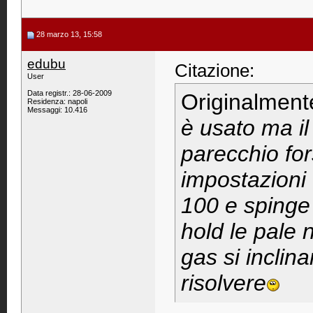
28 marzo 13, 15:58
edubu
Citazione:
User
Data registr.: 28-06-2009
Originalment
Residenza: napoli
Messaggi: 10.416
è usato ma i
parecchio fo
impostazioni
100 e spinge
hold le pale
gas si inclin
risolvere