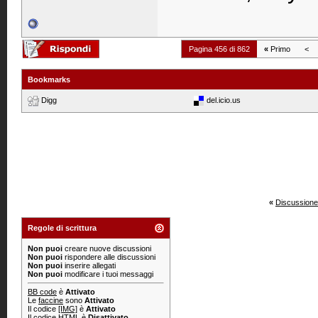
Pagina 456 di 862
«
Primo
<
Bookmarks
Digg
del.icio.us
«
Discussione
Regole di scrittura
Non puoi
creare nuove discussioni
Non puoi
rispondere alle discussioni
Non puoi
inserire allegati
Non puoi
modificare i tuoi messaggi
BB code
è
Attivato
Le
faccine
sono
Attivato
Il codice
[IMG]
è
Attivato
Il codice HTML è
Disattivato