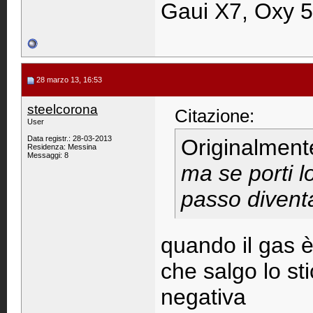
Gaui X7, Oxy 5
28 marzo 13, 16:53
steelcorona
Citazione:
User
Data registr.: 28-03-2013
Originalment
Residenza: Messina
Messaggi: 8
ma se porti l
passo divent
quando il gas 
che salgo lo st
negativa