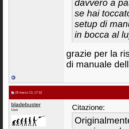
davvero a pa
se hai toccato
setup di man
in bocca al l
grazie per la r
di manuale dell
28 marzo 13, 17:32
bladebuster
Citazione:
User
Originalment