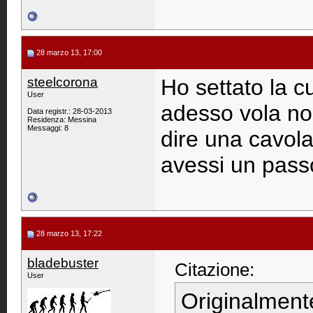
28 marzo 13, 17:00
steelcorona
Ho settato la c
User
adesso vola no
Data registr.: 28-03-2013
Residenza: Messina
Messaggi: 8
dire una cavol
avessi un pass
28 marzo 13, 17:22
bladebuster
Citazione:
User
Originalment