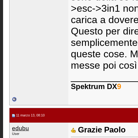
>esc->3in1 non 
carica a dovere
Questo per dire
semplicemente i
queste cose. M
messe poi così
____________
Spektrum DX
9
11 marzo 13, 08:10
edubu
Grazie Paolo
User