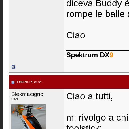
diceva Buddy è 
rompe le balle 
Ciao
____________
Spektrum DX
9
11 marzo 13, 01:04
Blekmacigno
Ciao a tutti,
User
mi rivolgo a ch
toolstick: