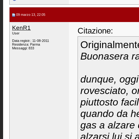
09 marzo 13, 22:05
KenR1
Citazione:
User
Data registr.: 11-08-2011
Originalment
Residenza: Parma
Messaggi: 833
Buonasera ra
dunque, oggi 
rovesciato, o
piuttosto fac
quando da hel
gas a alzare 
alzarsi lui s