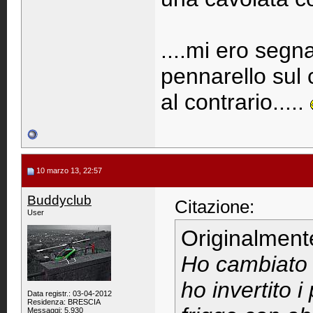
....mi ero segna
pennarello sul 
al contrario.....
10 marzo 13, 22:57
Buddyclub
Citazione:
User
Originalment
Ho cambiato i
ho invertito i 
Data registr.: 03-04-2012
Residenza: BRESCIA
Messaggi: 5.930