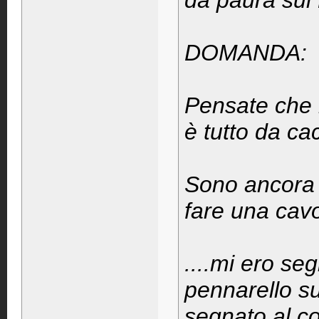
da paura sui
DOMANDA:
Pensate che 
è tutto da ca
Sono ancora 
fare una cavol
....mi ero seg
pennarello su
segnato al co