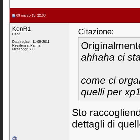
09 marzo 13, 22:03
KenR1
Citazione:
User
Data registr.: 11-08-2011
Originalment
Residenza: Parma
Messaggi: 833
ahhaha ci sta
come ci orga
quelli per xp
Sto raccoglien
dettagli di quel