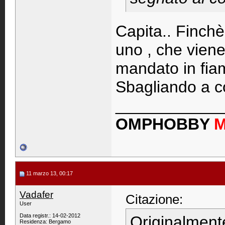
Capita.. Finchè
uno , che viene
mandato in fia
Sbagliando a co
____________
OMPHOBBY
11 marzo 13, 00:17
Vadafer
Citazione:
User
Data registr.: 14-02-2012
Originalment
Residenza: Bergamo