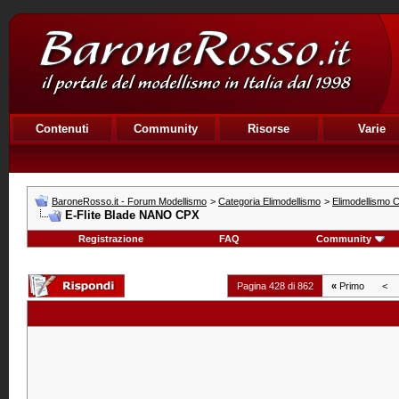
Contenuti
Community
Risorse
Varie
BaroneRosso.it - Forum Modellismo
>
Categoria Elimodellismo
>
Elimodellismo C
E-Flite Blade NANO CPX
Registrazione
FAQ
Community
Pagina 428 di 862
«
Primo
<