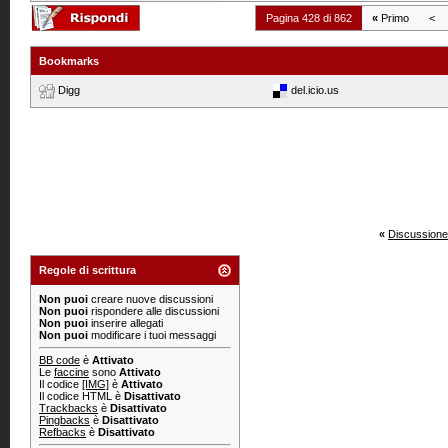
Pagina 428 di 862
«
Primo
<
Bookmarks
Digg
del.icio.us
«
Discussione
Regole di scrittura
Non puoi
creare nuove discussioni
Non puoi
rispondere alle discussioni
Non puoi
inserire allegati
Non puoi
modificare i tuoi messaggi
BB code
è
Attivato
Le
faccine
sono
Attivato
Il codice
[IMG]
è
Attivato
Il codice HTML è
Disattivato
Trackbacks
è
Disattivato
Pingbacks
è
Disattivato
Refbacks
è
Disattivato