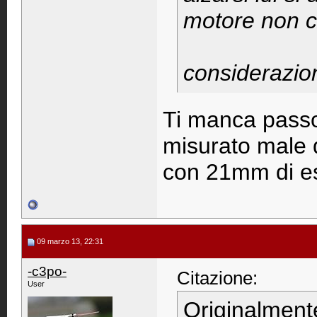
motore non ce
considerazio
Ti manca passo
misurato male q
con 21mm di esc
09 marzo 13, 22:31
-c3po-
Citazione:
User
Originalment