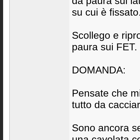
da paura sul lat
su cui è fissato
Scollego e ripr
paura sui FET.
DOMANDA:
Pensate che mi
tutto da caccia
Sono ancora se
una cavolata cos