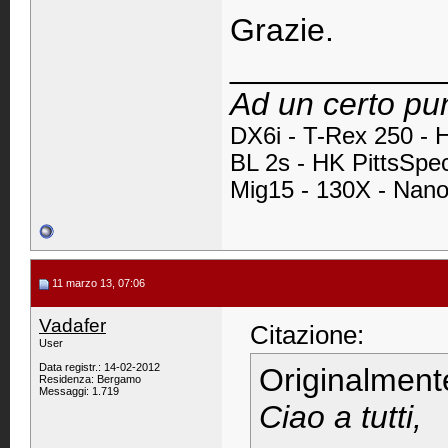
Grazie.
____________
Ad un certo pun
DX6i -
T-Rex 250 - 
BL 2s - HK PittsSpe
Mig15 - 130X - Nan
11 marzo 13, 07:06
Vadafer
Citazione:
User
Data registr.: 14-02-2012
Originalment
Residenza: Bergamo
Messaggi: 1.719
Ciao a tutti,