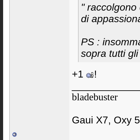
" raccolgono 
di appassion
PS : insomma 
sopra tutti gli 
+1
!
____________
bladebuster
Gaui X7, Oxy 5