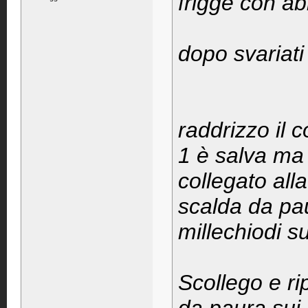
frigge con ab
dopo svariati
raddrizzo il c
1 è salva ma
collegato alla
scalda da paur
millechiodi su
Scollego e ri