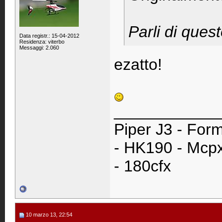
Parli di ques
Data registr.: 15-04-2012
Residenza: viterbo
Messaggi: 2.060
ezatto!
____________
Piper J3 - Form
- HK190 - Mcpx
- 180cfx
10 marzo 13, 22:54