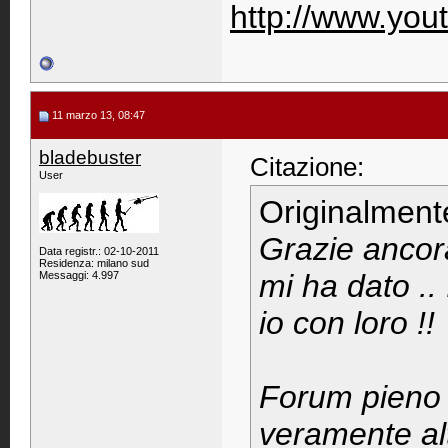
http://www.you
11 marzo 13, 08:47
bladebuster
Citazione:
User
Originalment
Grazie ancora
Data registr.: 02-10-2011
Residenza: milano sud
mi ha dato ..
Messaggi: 4.997
io con loro !!
Forum pieno 
veramente alt