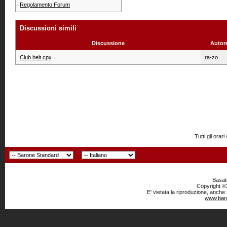
Regolamento Forum
Discussioni simili
Discussione
Autor
Club belt cpx
ra-zo
Tutti gli or
Basato
Copyright ©2
E' vietata la riproduzione, anche
www.baro