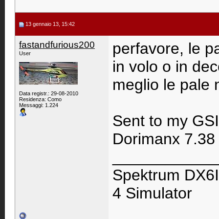
13 gennaio 13, 15:42
fastandfurious200
perfavore, le p
User
in volo o in de
meglio le pale 
Data registr.: 29-08-2010
Residenza: Como
Messaggi: 1.224
Sent to my GS
Dorimanx 7.3
____________
Spektrum DX6I
4 Simulator