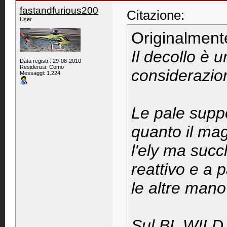
fastandfurious200
Citazione:
User
Originalment
Il decollo è 
Data registr.: 29-08-2010
Residenza: Como
considerazio
Messaggi: 1.224
Le pale suppo
quanto il mag
l'ely ma suc
reattivo e a p
le altre mano
Sul BL WILD s