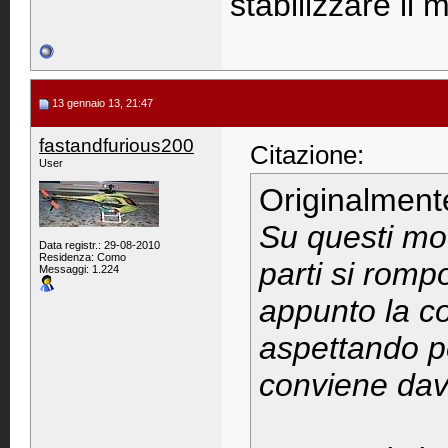
stabilizzare il 
13 gennaio 13, 21:47
fastandfurious200
Citazione:
User
Originalment
Su questi mod
Data registr.: 29-08-2010
Residenza: Como
parti si rom
Messaggi: 1.224
appunto la co
aspettando p
conviene dav