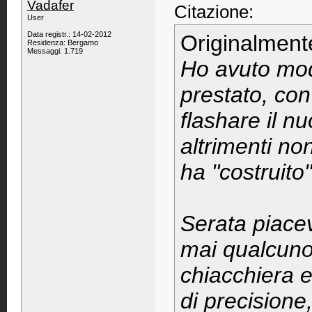
Vadafer
Citazione:
User
Data registr.: 14-02-2012
Originalment
Residenza: Bergamo
Messaggi: 1.719
Ho avuto modo
prestato, con
flashare il n
altrimenti no
ha "costruito"
Serata piacev
mai qualcuno
chiacchiera e 
di precisione