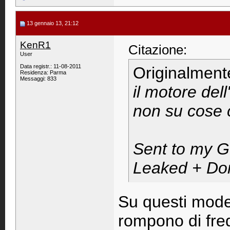
13 gennaio 13, 21:12
KenR1
Citazione:
User
Data registr.: 11-08-2011
Originalment
Residenza: Parma
Messaggi: 833
il motore dell
non su cose 
Sent to my 
Leaked + Do
Su questi model
rompono di fre