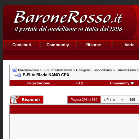
Contenuti
Community
Risorse
Varie
BaroneRosso.it - Forum Modellismo
>
Categoria Elimodellismo
>
Elimodellismo C
E-Flite Blade NANO CPX
Registrazione
FAQ
Community
Pagina 298 di 862
«
Primo
<
198