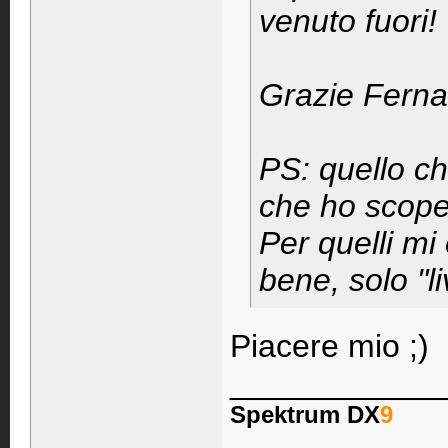
venuto fuori!
Grazie Ferna
PS: quello che
che ho scope
Per quelli mi
bene, solo "li
Piacere mio ;)
____________
Spektrum DX
9