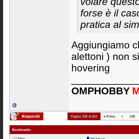
volare questo
forse è il cas
pratica al si
Aggiungiamo ch
alettoni ) non 
hovering
____________
OMPHOBBY
Pagina 298 di 862
«
Primo
<
198
Bookmarks
Digg
del.icio.us