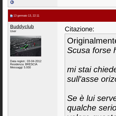
13 gennaio 13, 22:11
Buddyclub
Citazione:
User
Originalment
Scusa forse h
Data registr.: 03-04-2012
Residenza: BRESCIA
mi stai chie
Messaggi: 5.930
sull'asse ori
Se è lui serv
qualche serio