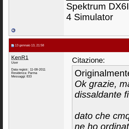
Spektrum DX6I
4 Simulator
13 gennaio 13, 21:58
KenR1
Citazione:
User
Data registr.: 11-08-2011
Originalment
Residenza: Parma
Messaggi: 833
Ok grazie, ma
dissaldante f
dato che cmq
ne ho ordinat