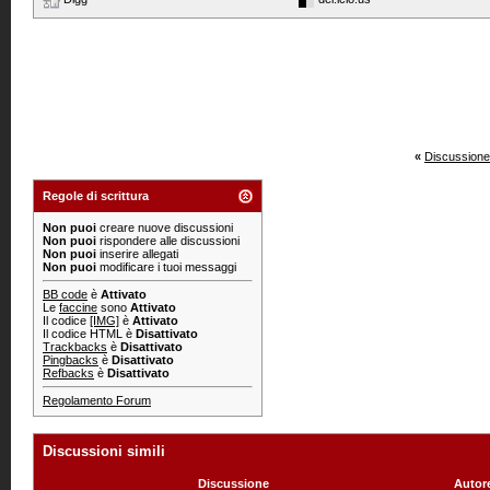
«
Discussione
Regole di scrittura
Non puoi
creare nuove discussioni
Non puoi
rispondere alle discussioni
Non puoi
inserire allegati
Non puoi
modificare i tuoi messaggi
BB code
è
Attivato
Le
faccine
sono
Attivato
Il codice
[IMG]
è
Attivato
Il codice HTML è
Disattivato
Trackbacks
è
Disattivato
Pingbacks
è
Disattivato
Refbacks
è
Disattivato
Regolamento Forum
Discussioni simili
Discussione
Autor