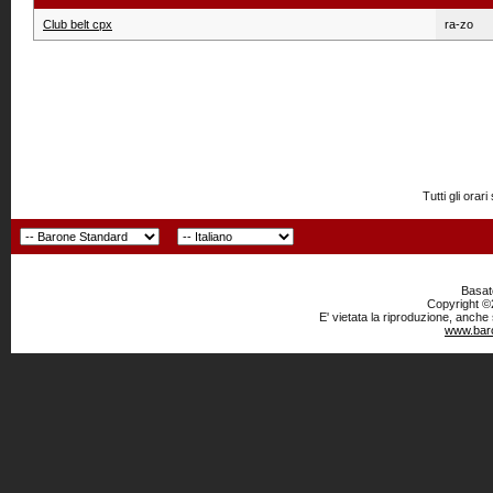
Club belt cpx
ra-zo
Tutti gli or
Basato
Copyright ©2
E' vietata la riproduzione, anche
www.baro