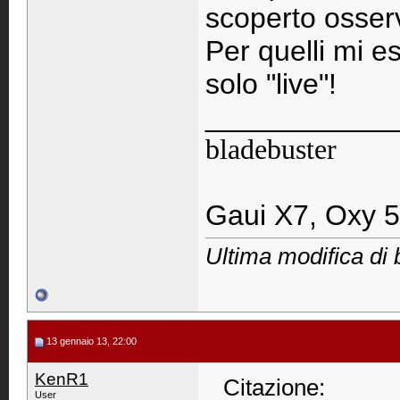
scoperto osser
Per quelli mi e
solo "live"!
____________
bladebuster
Gaui X7, Oxy 5
Ultima modifica di 
13 gennaio 13, 22:00
KenR1
Citazione:
User