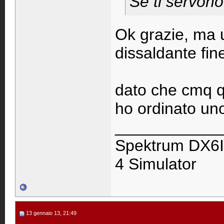
Se ti servono 
Ok grazie, ma u
dissaldante fin
dato che cmq q
ho ordinato uno
____________
Spektrum DX6I
4 Simulator
13 gennaio 13, 21:49