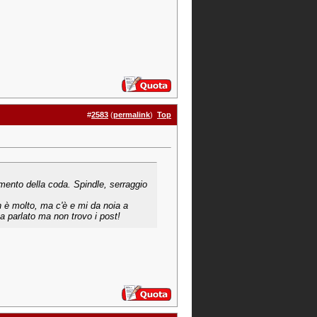
#
2583
(
permalink
)
Top
tamento della coda. Spindle, serraggio
n è molto, ma c'è e mi da noia a
eva parlato ma non trovo i post!