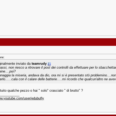
one:
ginalmente inviato da
teamrudy
assi, non riesco a ritrovare il post dei controlli da effettuare per lo sbacchet
ine....poi?
naggia la miseria, andava da dio, ora mi si è presentato stò problemino....no
rlo......cala con il calare delle batterie.....mi ricordo che qualcun'altro ne av
tuito qualche pezzo o hai " solo" crasciato " di brutto" ?
___________
ww.youtube.com/user/edubufly