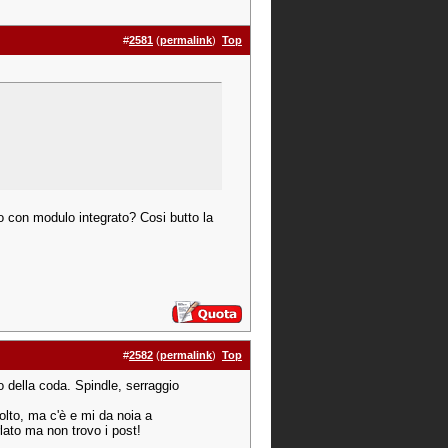
#
2581
(
permalink
)
Top
o con modulo integrato? Cosi butto la
#
2582
(
permalink
)
Top
o della coda. Spindle, serraggio
olto, ma c'è e mi da noia a
rlato ma non trovo i post!