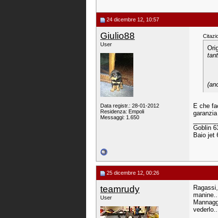
24 dicembre 12, 10:57
Giulio88
Citazi
User
Ori
tant
(an
E che fa
Data registr.: 28-01-2012
Residenza: Empoli
garanzia 
Messaggi: 1.650
_______
Goblin 63
Baio jet
25 dicembre 12, 00:26
teamrudy
Ragassi, 
manine..
User
Mannaggi
vederlo..