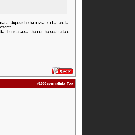
mana, dopodiché ha iniziato a battere la
esente....
tta. L'unica cosa che non ho sostituito é
#
2588
(
permalink
)
Top