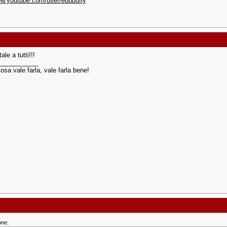
ww.youtube.com/user/edubufly
le a tutti!!!
___________
osa vale farla, vale farla bene!
one: