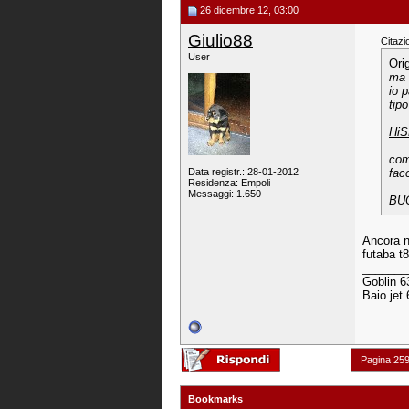
26 dicembre 12, 03:00
Giulio88
Citazi
User
Ori
ma 
io p
tip
HiS
com
Data registr.: 28-01-2012
fac
Residenza: Empoli
Messaggi: 1.650
BU
Ancora n
futaba t8
_______
Goblin 63
Baio jet
Pagina 259
Bookmarks