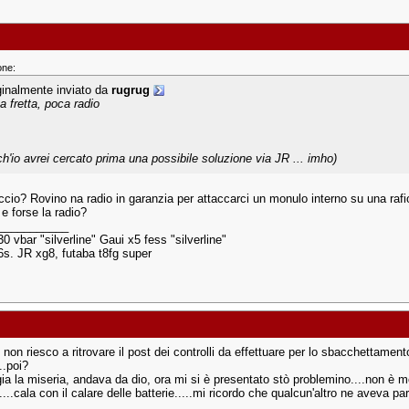
one:
ginalmente inviato da
rugrug
a fretta, poca radio
ch'io avrei cercato prima una possibile soluzione via JR ... imho)
ccio? Rovino na radio in garanzia per attaccarci un monulo interno su una rafi
e forse la radio?
___________
0 vbar "silverline" Gaui x5 fess "silverline"
 6s. JR xg8, futaba t8fg super
non riesco a ritrovare il post dei controlli da effettuare per lo sbacchettament
..poi?
a la miseria, andava da dio, ora mi si è presentato stò problemino....non è m
....cala con il calare delle batterie.....mi ricordo che qualcun'altro ne aveva pa