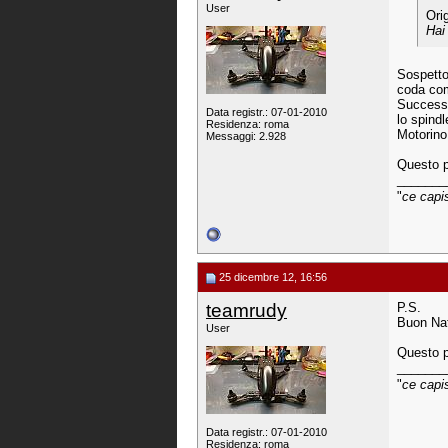
User
Ori
Hai
Sospetto
coda com
Successiv
Data registr.: 07-01-2010
lo spindl
Residenza: roma
Motorino
Messaggi: 2.928
Questo p
_______
"
ce capi
25 dicembre 12, 16:56
teamrudy
P.S.
Buon Nata
User
Questo p
_______
"
ce capi
Data registr.: 07-01-2010
Residenza: roma