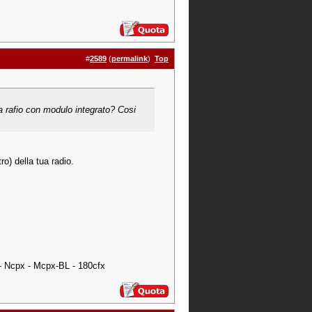
#
2589
(
permalink
)
Top
a rafio con modulo integrato? Cosi
ro) della tua radio.
 - Ncpx - Mcpx-BL - 180cfx