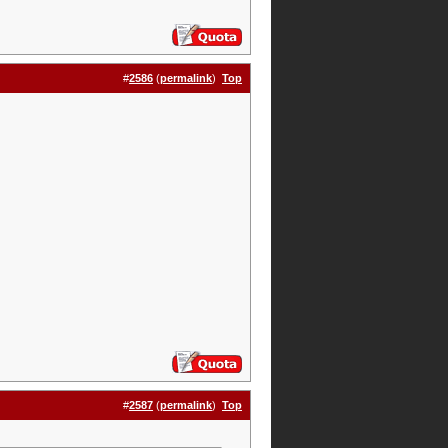
#
2586
(
permalink
)
Top
#
2587
(
permalink
)
Top