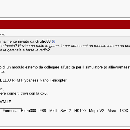
one:
ginalmente inviato da
Giulio88
he faccio? Rovino na radio in garanzia per attaccarci un monulo interno su un
to la garanzia e forse la radio?
o di un modulo esterno da collegare all'uscita per il simulatore (o allievo/maest
to:
BL100 RFM Flybarless Nano Helicopter
e,
ere come ti trovi con la dx6i.
ATALE.
___________
 - Formosa - Extra300 - F86 - MkII - Swift2 - HK190 - Mcpx V2 - Msrx - 130X