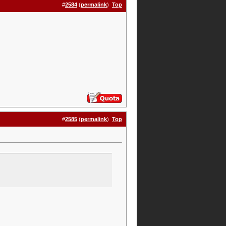
#
2584
(
permalink
)
Top
#
2585
(
permalink
)
Top