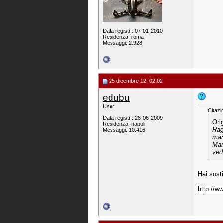
Data registr.: 07-01-2010
Residenza: roma
Messaggi: 2.928
25 dicembre 12, 02:02
edubu
User
Citazi
Data registr.: 28-06-2009
Ori
Residenza: napoli
Rag
Messaggi: 10.416
man
Man
vede
Hai sosti
_______
http://w