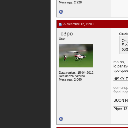
Messaggi: 2.928
25 dicembre 12, 19:00
-c3po-
Citazi
User
Ori
E c
but
ma no,
io parlav
tipo ques
Data registr.: 15-04-2012
Residenza: viterbo
HiSKY F
Messaggi: 2.060
comunqu
facci sap
BUON N
_______
Piper J3