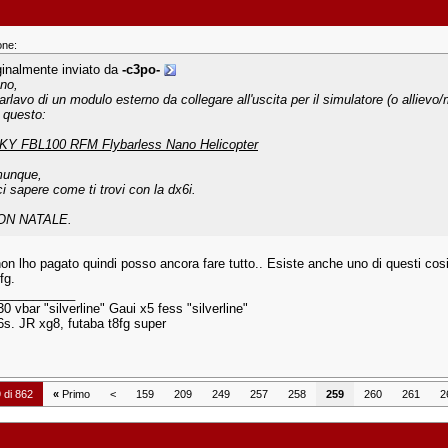
one:
ginalmente inviato da
-c3po-
no,
arlavo di un modulo esterno da collegare all'uscita per il simulatore (o allievo/
o questo:
KY FBL100 RFM Flybarless Nano Helicopter
unque,
ci sapere come ti trovi con la dx6i.
ON NATALE.
on lho pagato quindi posso ancora fare tutto.. Esiste anche uno di questi c
fg.
___________
0 vbar "silverline" Gaui x5 fess "silverline"
 6s. JR xg8, futaba t8fg super
 di 862
«
Primo
<
159
209
249
257
258
259
260
261
2