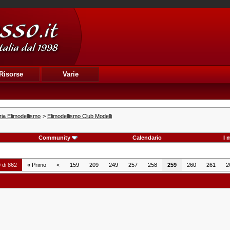
Risorse
Varie
ia Elimodellismo
>
Elimodellismo Club Modelli
Community
Calendario
I 
 di 862
«
Primo
<
159
209
249
257
258
259
260
261
2