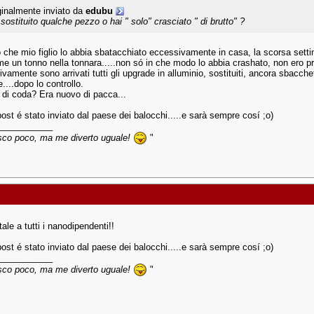
ginalmente inviato da
edubu
 sostituito qualche pezzo o hai " solo" crasciato " di brutto" ?
 che mio figlio lo abbia sbatacchiato eccessivamente in casa, la scorsa setti
e un tonno nella tonnara.....non só in che modo lo abbia crashato, non ero pr
amente sono arrivati tutti gli upgrade in alluminio, sostituiti, ancora sbacche
e....dopo lo controllo.
 di coda? Era nuovo di pacca...
ost é stato inviato dal paese dei balocchi.....e sarà sempre cosí ;o)
___________
sco poco, ma me diverto uguale!
"
le a tutti i nanodipendenti!!
ost é stato inviato dal paese dei balocchi.....e sarà sempre cosí ;o)
___________
sco poco, ma me diverto uguale!
"