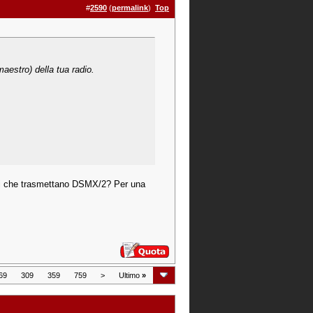
#
2590
(
permalink
)
Top
maestro) della tua radio.
osi che trasmettano DSMX/2? Per una
69
309
359
759
>
Ultimo
»