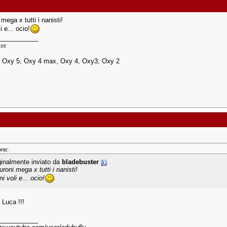
mega x tutti i nanisti!
i e... ocio!
___________
ter
, Oxy 5, Oxy 4 max, Oxy 4, Oxy3, Oxy 2
one:
ginalmente inviato da
bladebuster
roni mega x tutti i nanisti!
i voli e... ocio!
 Luca !!!
___________