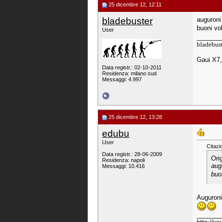
25 dicembre 12, 12:11
bladebuster
auguroni 
buoni vol
User
_______
bladebus
Gaui X7
Data registr.: 02-10-2011
Residenza: milano sud
Messaggi: 4.997
25 dicembre 12, 13:28
edubu
User
Citazi
Data registr.: 28-06-2009
Ori
Residenza: napoli
augu
Messaggi: 10.416
buon
Auguroni
_______