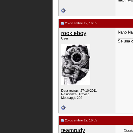
http://w
25 dicembre 12, 16:35
rookieboy
Nano Nata
_______
User
Se una c
Data registr.: 27-10-2011
Residenza: Treviso
Messaggi: 202
25 dicembre 12, 16:55
teamrudy
Citazi