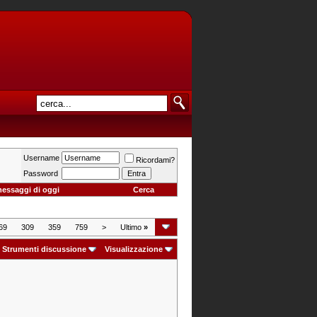
Username
Ricordami?
Password
messaggi di oggi
Cerca
69
309
359
759
>
Ultimo
»
Strumenti discussione
Visualizzazione