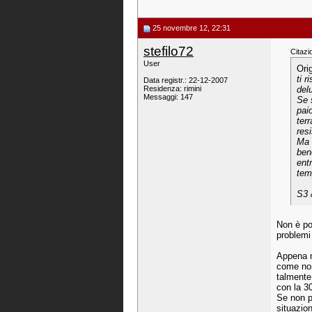
25 novembre 12, 22:31
stefilo72
Citazi
User
Ori
ti 
Data registr.: 22-12-2007
Residenza: rimini
del
Messaggi: 147
Se 
pai
ter
res
Ma 
ben
ent
tem
S3 
Non è pos
problemi 
Appena m
come non
talmente
con la 3
Se non p
situazion