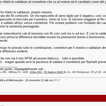
.ho rifatto le saldature al connettore che va al motore ed è cambiato come dal g
ho rifatto le saldature, proprio stasera.
zato dei fili cortissimi. Un micropezzetto di rame rigido per il negativo, così c
pezzetto di trecciola per il positivo, meno di 1cm, di sezione maggiore al filo
 è saldato all'esc senza connettore. Per evitare problemi con l'isolante dei cav
ente le estremità prestagnate.
i notevolissimi cali di tensione con fili così corti tra rx ed esc. E con le sald
evo prima la differenza dovrebbe essere tra prestazioni buone e buonissime, 
tevole.
cpx ho provato tutte le combinazioni, connettori per il motore e saldature dire
i differenze evidenti.
he non sia il mio XP3A ad essere farlocco... tutto è possibile..
ri.. magari quando avrò la pazienza di saldare il connettore per flasharli prove
___________
rto punto, inspiegabilmente voli...
ex 250 - HBKing V2 - mSR -
E-Sky CP2
-
PZ Sukhoy 26XP
BL 2s - HK PittsSpecial - PZ µT-28 -
ifica di Blekmacigno : 26 novembre 12 alle ore
00:07