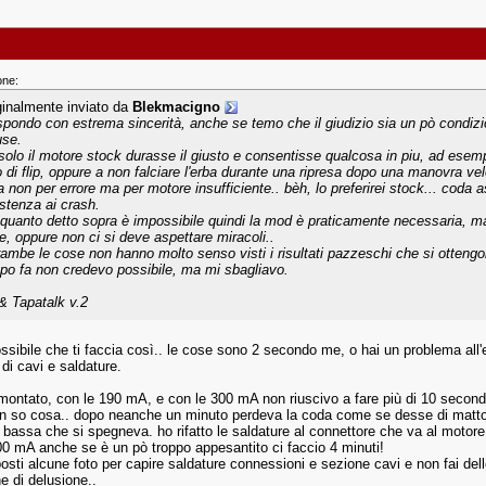
one:
ginalmente inviato da
Blekmacigno
rispondo con estrema sincerità, anche se temo che il giudizio sia un pò condiz
use.
solo il motore stock durasse il giusto e consentisse qualcosa in piu, ad esempi
o di flip, oppure a non falciare l'erba durante una ripresa dopo una manovra vel
ra non per errore ma per motore insufficiente.. bèh, lo preferirei stock... cod
istenza ai crash.
quanto detto sopra è impossibile quindi la mod è praticamente necessaria, ma
e, oppure non ci si deve aspettare miracoli..
rambe le cose non hanno molto senso visti i risultati pazzeschi che si otteng
po fa non credevo possibile, ma mi sbagliavo.
& Tapatalk v.2
sibile che ti faccia così.. le cose sono 2 secondo me, o hai un problema all'el
di cavi e saldature.
ontato, con le 190 mA, e con le 300 mA non riuscivo a fare più di 10 secondi 
 so cosa.. dopo neanche un minuto perdeva la coda come se desse di matto 
 bassa che si spegneva. ho rifatto le saldature al connettore che va al motore
00 mA anche se è un pò troppo appesantito ci faccio 4 minuti!
osti alcune foto per capire saldature connessioni e sezione cavi e non fai de
e di delusione..