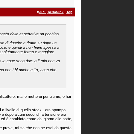
#
2071
(
permalink
)
Top
ionato dalle aspettative un pochino
o di riuscire a tirarlo su dopo un
oce, e quindi a non finire spesso a
a assolutamente ferma e maggiore
 le cose sono due: o il mio non va
ono con i bl anche a 1s, cosa che
icottero, ma lo metterei per ultimo, o hai
a livello di quello stock.. era spompo
e dopo alcuni secondi la tensione era
 ed è cambiato come dal giorno alla notte,
lle prove, mi sa che non ne esci da questa