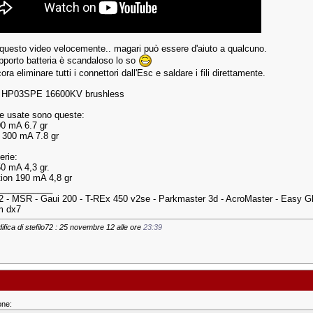
 questo video velocemente.. magari può essere d'aiuto a qualcuno.
upporto batteria è scandaloso lo so
ra eliminare tutti i connettori dall'Esc e saldare i fili direttamente.
 HP03SPE 16600KV brushless
rie usate sono queste:
00 mA 6.7 gr
 300 mA 7.8 gr
erie:
50 mA 4,3 gr.
tion 190 mA 4,8 gr
___________
- MSR - Gaui 200 - T-REx 450 v2se - Parkmaster 3d - AcroMaster - Easy Glid
m dx7
ifica di stefilo72 : 25 novembre 12 alle ore
23:39
one: