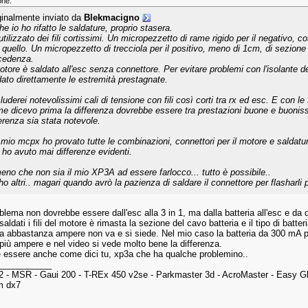
one:
ginalmente inviato da
Blekmacigno
e io ho rifatto le saldature, proprio stasera.
tilizzato dei fili cortissimi. Un micropezzetto di rame rigido per il negativo, c
 quello. Un micropezzetto di trecciola per il positivo, meno di 1cm, di sezione 
cedenza.
motore è saldato all'esc senza connettore. Per evitare problemi con l'isolante de
dato direttamente le estremità prestagnate.
uderei notevolissimi cali di tensione con fili così corti tra rx ed esc. E con le
e dicevo prima la differenza dovrebbe essere tra prestazioni buone e buonis
ferenza sia stata notevole.
 mio mcpx ho provato tutte le combinazioni, connettori per il motore e saldature
 ho avuto mai differenze evidenti.
eno che non sia il mio XP3A ad essere farlocco... tutto è possibile..
ho altri.. magari quando avrò la pazienza di saldare il connettore per flasharli 
blema non dovrebbe essere dall'esc alla 3 in 1, ma dalla batteria all'esc e da 
aldati i fili del motore è rimasta la sezione del cavo batteria e il tipo di batteri
a abbastanza ampere non va e si siede. Nel mio caso la batteria da 300 mA p
 più ampere e nel video si vede molto bene la differenza.
 essere anche come dici tu, xp3a che ha qualche problemino..
___________
- MSR - Gaui 200 - T-REx 450 v2se - Parkmaster 3d - AcroMaster - Easy Glid
m dx7