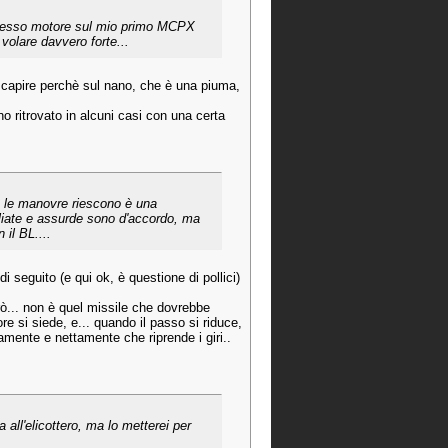
o stesso motore sul mio primo MCPX
volare davvero forte...
a capire perchè sul nano, che è una piuma,
 ritrovato in alcuni casi con una certa
re le manovre riescono è una
gliate e assurde sono d'accordo, ma
 il BL....
i seguito (e qui ok, è questione di pollici)
erò... non è quel missile che dovrebbe
e si siede, e... quando il passo si riduce,
mente e nettamente che riprende i giri..
all'elicottero, ma lo metterei per