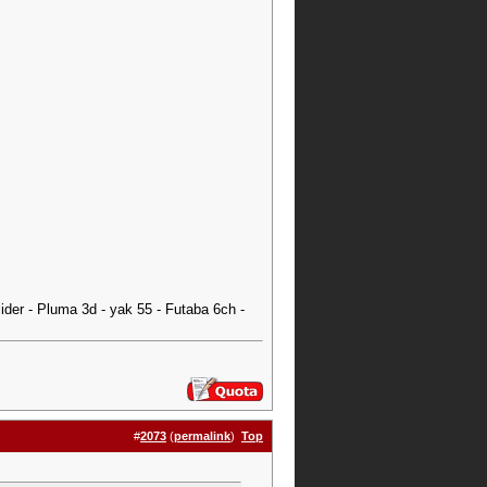
er - Pluma 3d - yak 55 - Futaba 6ch -
#
2073
(
permalink
)
Top