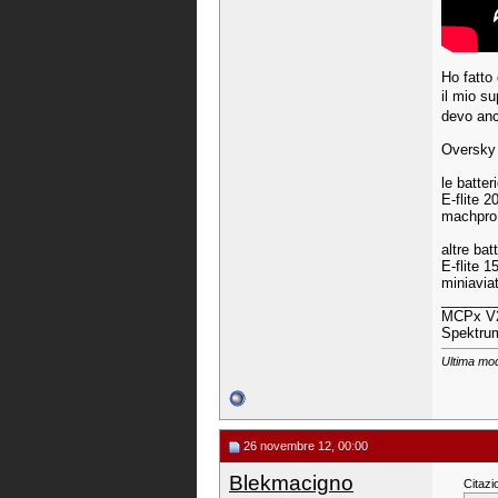
Ho fatto
il mio s
devo anco
Oversky
le batte
E-flite 2
machpro
altre batt
E-flite 1
miniavia
_______
MCPx V2 
Spektru
Ultima mod
26 novembre 12, 00:00
Blekmacigno
Citazi