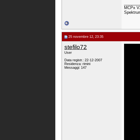
_______
MCPx V2 
Spektru
25 novembre 12, 23:35
stefilo72
User
Data registr.: 22-12-2007
Residenza: rimini
Messaggi: 147