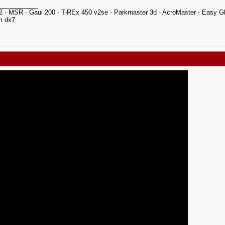
___________
- MSR - Gaui 200 - T-REx 450 v2se - Parkmaster 3d - AcroMaster - Easy Glid
m dx7