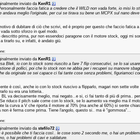
ginalmente inviato da
KenR1
.Personalmente faccia fatica a credere che il WILD non vada forte, io misi l
e andava meglio l'originale, per cui se tirava su bene un MCPX sul nano deve 
otivo di dubitare di ciò che scrivi, ed è proprio per questo che faccio fatica 
e vada sotto sforzo in quel modo.
descritto prima, pur non essendoci paragone con il motore stock, oggi mi sono
 a tirarlo su, e infatti, è andato giù.
one:
ginalmente inviato da
KenR1
sa Blek, io con lo stock sono riuscito a fare 7 flip consecutivi, se lo sai usa
stione di pollici, poi che lo stock non ne abbia per i recuperi su manovre sba
he da originale se sei capace ci fai tante cose senza problemi, figuriamoci con
nte è così, anche io con lo stock riuscivo a flipparlo, magari non sette volte d
rarlo su era una lotteria..
l BL va decisamente meglio, mai negato...e si, ci fai tanto di più di prima.. p
 Se riduco il pitch sale come con lo stock, se lo aumento va meglio ma il motor
te la curva a V che riporta il motore al 70% (ma anche al 60%) si sente chiara
a non è ferma come prima. Tiene l'angolo, questo si.. ma è "gommosa"...
one:
ginalmente inviato da
stefilo72
 è possibile che ti faccia così.. le cose sono 2 secondo me, o hai un problema 
imo, o hai problemi di cavi e saldature.