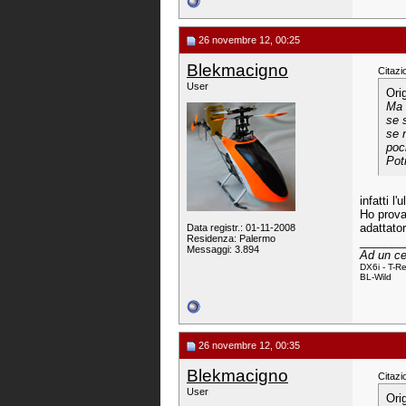
26 novembre 12, 00:25
Blekmacigno
Citazi
User
Ori
Ma 
se s
se 
poc
Pot
infatti l
Ho prova
adattator
Data registr.: 01-11-2008
Residenza: Palermo
_______
Messaggi: 3.894
Ad un ce
DX6i -
T-R
BL
-
Wild
26 novembre 12, 00:35
Blekmacigno
Citazi
User
Ori