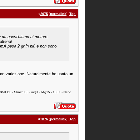
#
2075
(
permalink
)
Top
e da quest'ultimo al motore.
atteria!
 mA pesa 2 gr in più e non sono
uan variazione. Naturalmente ho usato un
 mCP-X BL - Sbach BL - mQX - Mig15 - 130X - Nano
#
2076
(
permalink
)
Top