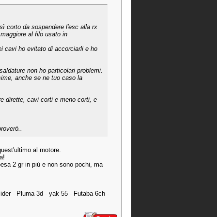
osì corto da sospendere l'esc alla rx
maggiore al filo usato in
i cavi ho evitato di accorciarli e ho
 saldature non ho particolari problemi.
sime, anche se ne tuo caso la
 dirette, cavi corti e meno corti, e
proverò..
quest'ultimo al motore.
a!
esa 2 gr in più e non sono pochi, ma
er - Pluma 3d - yak 55 - Futaba 6ch -