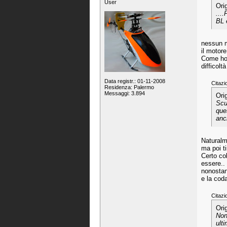
User
Ori
...
BL 
nessun m
il motor
Come ho 
difficoltà
Data registr.: 01-11-2008
Citazi
Residenza: Palermo
Messaggi: 3.894
Ori
Scu
que
anc
Naturalme
ma poi ti
Certo co
essere..
nonostan
e la cod
Citazi
Ori
Non
ult