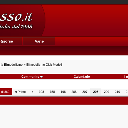
Risorse
Varie
ia Elimodellismo
>
Elimodellismo Club Modelli
Community
Calendario
I 
 di 862
«
Primo
<
108
158
198
206
207
208
209
210
2