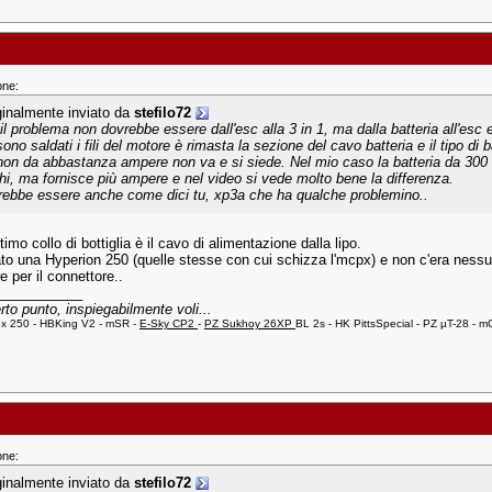
one:
ginalmente inviato da
stefilo72
il problema non dovrebbe essere dall'esc alla 3 in 1, ma dalla batteria all'esc 
ono saldati i fili del motore è rimasta la sezione del cavo batteria e il tipo di b
non da abbastanza ampere non va e si siede. Nel mio caso la batteria da 300
hi, ma fornisce più ampere e nel video si vede molto bene la differenza.
rebbe essere anche come dici tu, xp3a che ha qualche problemino..
'ultimo collo di bottiglia è il cavo di alimentazione dalla lipo.
to una Hyperion 250 (quelle stesse con cui schizza l'mcpx) e non c'era ness
e per il connettore..
___________
rto punto, inspiegabilmente voli...
ex 250 - HBKing V2 - mSR -
E-Sky CP2
-
PZ Sukhoy 26XP
BL 2s - HK PittsSpecial - PZ µT-28 -
one:
ginalmente inviato da
stefilo72