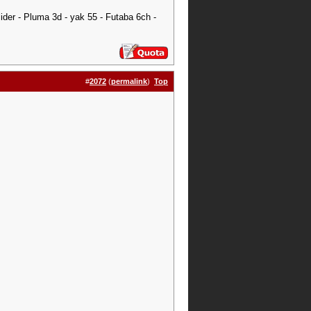
er - Pluma 3d - yak 55 - Futaba 6ch -
#
2072
(
permalink
)
Top