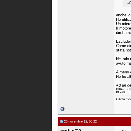
...
anche io 
Ho utiliz
Un micro
Il motore
direttam
Escludere
Come dic
stata no
Nel mio m
avuto ma
A meno c
Ne ho alt
_______
Ad un ce
DX6i -
T-R
BL
-
Wild
Ultima mod
26 novembre 12, 00:22