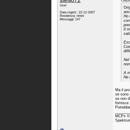
stefilo72
Citazi
User
Ori
anch
Data registr.: 22-12-2007
Residenza: rimini
Ho u
Messaggi: 147
con
pre
Il 
sal
Escl
Com
dif
Nel
non
A m
Ne 
Ma il pro
se sono s
se non d
fornisce
Potrebbe
_______
MCPx V2 
Spektru