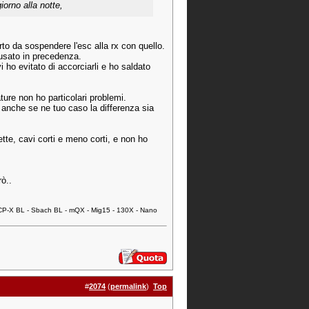
iorno alla notte,
orto da sospendere l'esc alla rx con quello.
 usato in precedenza.
i ho evitato di accorciarli e ho saldato
ature non ho particolari problemi.
anche se ne tuo caso la differenza sia
tte, cavi corti e meno corti, e non ho
rò..
 mCP-X BL - Sbach BL - mQX - Mig15 - 130X - Nano
#
2074
(
permalink
)
Top