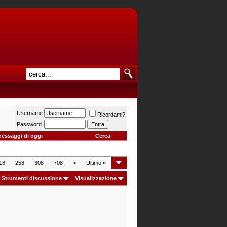
Username
Ricordami?
Password
messaggi di oggi
Cerca
18
258
308
708
>
Ultimo
»
Strumenti discussione
Visualizzazione