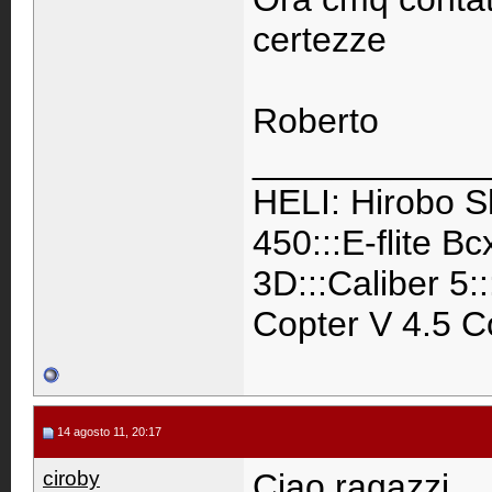
certezze
Roberto
____________
HELI: Hirobo S
450:::E-flite B
3D:::Caliber 5:
Copter V 4.5 C
14 agosto 11, 20:17
ciroby
Ciao ragazzi,