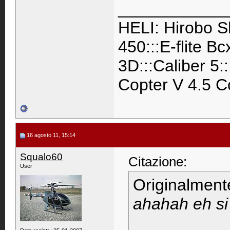
____________
HELI: Hirobo S
450:::E-flite B
3D:::Caliber 5:
Copter V 4.5 C
16 agosto 11, 15:14
Squalo60
Citazione:
User
Originalment
ahahah eh si 