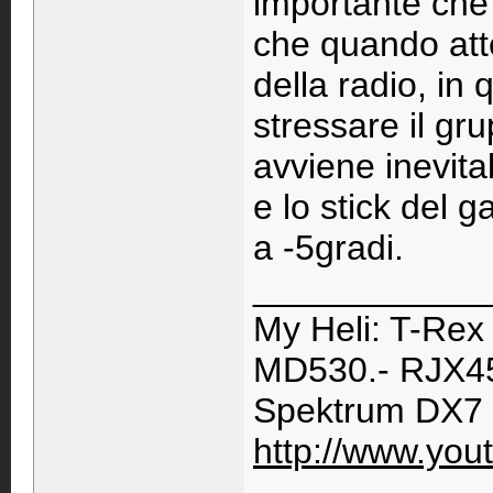
importante che 
che quando atter
della radio, in
stressare il gr
avviene inevitab
e lo stick del 
a -5gradi.
____________
My Heli: T-Rex
MD530.- RJX45
Spektrum DX7 
http://www.you