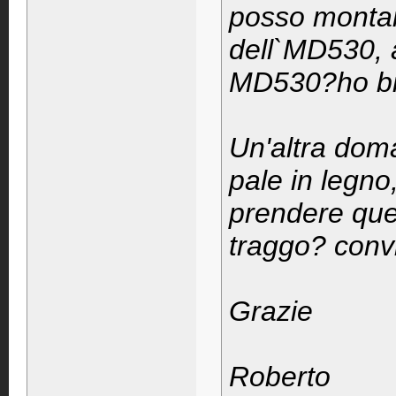
posso montarl
dell`MD530, a
MD530?ho bis
Un'altra doma
pale in legno
prendere que
traggo? conv
Grazie
Roberto