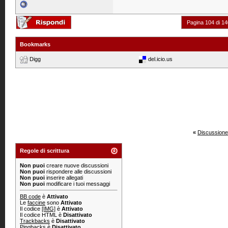
Pagina 104 di 14
Bookmarks
Digg
del.icio.us
«
Discussione
Regole di scrittura
Non puoi
creare nuove discussioni
Non puoi
rispondere alle discussioni
Non puoi
inserire allegati
Non puoi
modificare i tuoi messaggi
BB code
è
Attivato
Le
faccine
sono
Attivato
Il codice
[IMG]
è
Attivato
Il codice HTML è
Disattivato
Trackbacks
è
Disattivato
Pingbacks
è
Disattivato