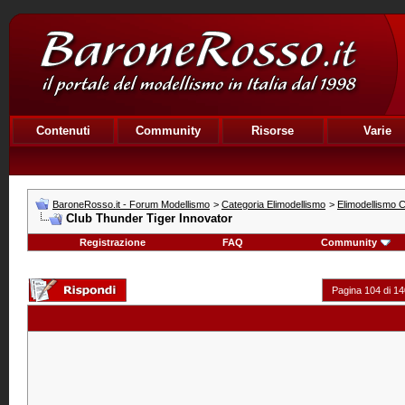
Contenuti
Community
Risorse
Varie
BaroneRosso.it - Forum Modellismo
>
Categoria Elimodellismo
>
Elimodellismo C
Club Thunder Tiger Innovator
Registrazione
FAQ
Community
Pagina 104 di 14