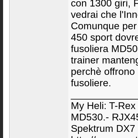
con 1300 giri, 
vedrai che l'In
Comunque per f
450 sport dovre
fusoliera MD500 
trainer manteng
perchè offrono 
fusoliere.
____________
My Heli: T-Rex
MD530.- RJX45
Spektrum DX7 