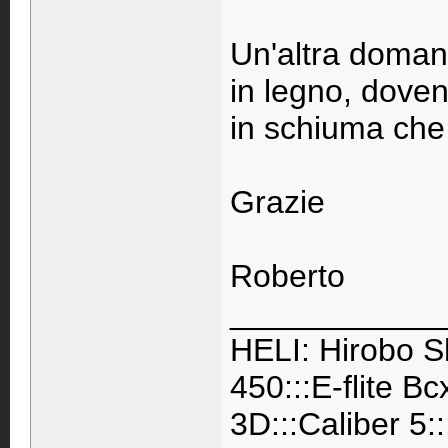
Un'altra domand
in legno, doven
in schiuma che
Grazie
Roberto
____________
HELI: Hirobo S
450:::E-flite B
3D:::Caliber 5: