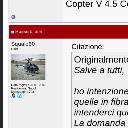
Copter V 4.5 C
03 agosto 11, 16:46
Squalo60
Citazione:
User
Originalment
Salve a tutti,
Data registr.: 25-01-2007
ho intenzione
Residenza: Napoli
Messaggi: 1.723
quelle in fibr
intenderci que
La domanda e