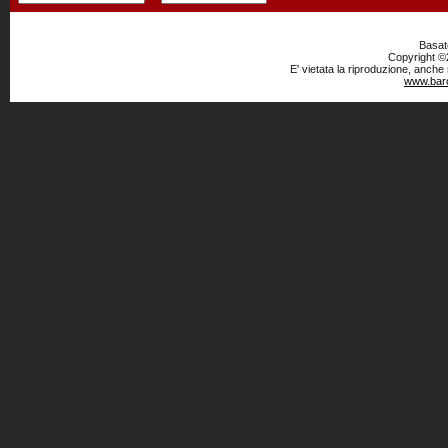
Basato
Copyright ©2
E' vietata la riproduzione, anche
www.baro