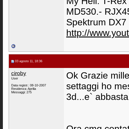
My Heli: T-Rex
MD530.- RJX45
Spektrum DX7 
http://www.you
03 agosto 11, 18:36
ciroby
Ok Grazie mille
User
settaggi ho mes
Data registr.: 08-10-2007
Residenza: Aprilia
Messaggi: 275
3d...e` abbasta
Ora cmq contat