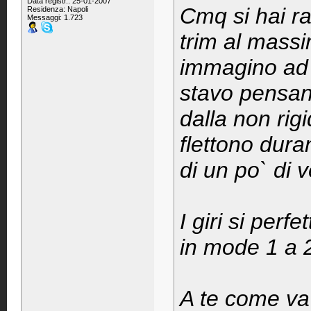
Data registr.: 25-01-2007
Cmq si hai ra
Residenza: Napoli
Messaggi: 1.723
trim al mass
immagino ad 
stavo pensan
dalla non rigi
flettono dura
di un po` di 
I giri si per
in mode 1 a 
A te come va 