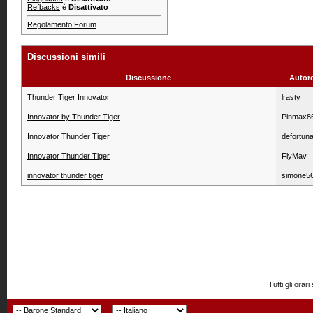
Refbacks
è
Disattivato
Regolamento Forum
Discussioni simili
Discussione
Autor
Thunder Tiger Innovator
lrasty
Innovator by Thunder Tiger
Pinmax8
Innovator Thunder Tiger
defortuna
Innovator Thunder Tiger
FlyMav
innovator thunder tiger
simone5
Tutti gli or