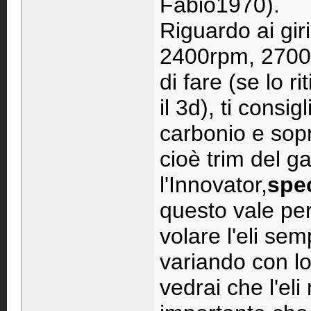
Fabio1970).
Riguardo ai gir
2400rpm, 2700 
di fare (se lo r
il 3d), ti consig
carbonio e sopr
cioè trim del g
l'Innovator,
spe
questo vale per t
volare l'eli sem
variando con lo 
vedrai che l'eli