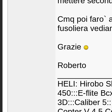
mettere second
Cmq poi faro` a
fusoliera vedi
Grazie
Roberto
____________
HELI: Hirobo S
450:::E-flite B
3D:::Caliber 5:
Copter V 4.5 C