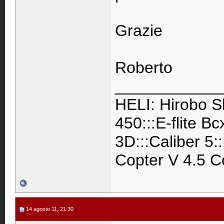
Grazie
Roberto
____________
HELI: Hirobo S
450:::E-flite B
3D:::Caliber 5:
Copter V 4.5 C
14 agosto 11, 21:30