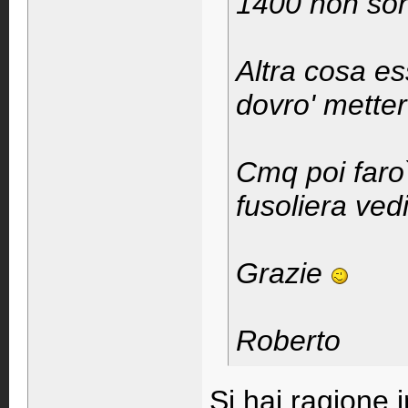
1400 non son
Altra cosa es
dovro' mette
Cmq poi faro`
fusoliera ve
Grazie
Roberto
Si hai ragione 