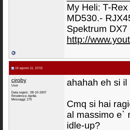
My Heli: T-Rex
MD530.- RJX45
Spektrum DX7 
http://www.you
16 agosto 11, 10:52
ciroby
ahahah eh si il 
User
Data registr.: 08-10-2007
Residenza: Aprilia
Messaggi: 275
Cmq si hai ragi
al massimo e` 
idle-up?