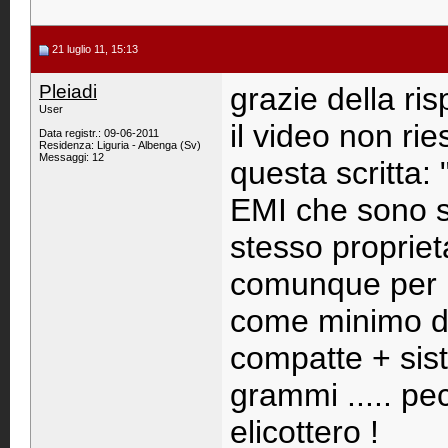
21 luglio 11, 15:13
Pleiadi
grazie della ri
User
il video non ri
Data registr.: 09-06-2011
Residenza: Liguria - Albenga (Sv)
Messaggi: 12
questa scritta:
EMI che sono st
stesso proprieta
comunque per le
come minimo di
compatte + sist
grammi ..... pe
elicottero !