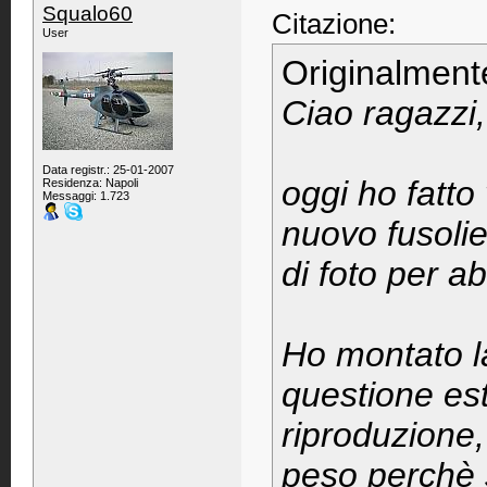
Squalo60
Citazione:
User
Originalment
Ciao ragazzi,
Data registr.: 25-01-2007
oggi ho fatto
Residenza: Napoli
Messaggi: 1.723
nuovo fusolie
di foto per ab
Ho montato l
questione est
riproduzione
peso perchè 