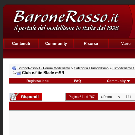
Contenuti
Community
Risorse
Varie
BaroneRosso.it - Forum Modellismo
>
Categoria Elimodellismo
>
Elimodellismo C
Club e-flite Blade mSR
Registrazione
FAQ
Community
Pagina 641 di 767
«
Primo
<
141