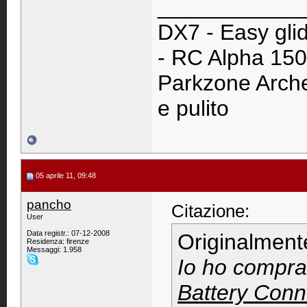
____________
DX7 - Easy glid
- RC Alpha 15
Parkzone Archer
e pulito
05 aprile 11, 09:48
pancho
Citazione:
User
Data registr.: 07-12-2008
Originalment
Residenza: firenze
Messaggi: 1.958
Io ho compra
Battery Conn