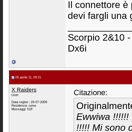
Il connettore è 
devi fargli una 
____________
Scorpio 2&10 
Dx6i
05 aprile 11, 09:31
X Raiders
Citazione:
User
Data registr.: 29-07-2009
Originalment
Residenza: roma
Messaggi: 518
Ewwiwa !!!!!!
!!!!! Mi sono