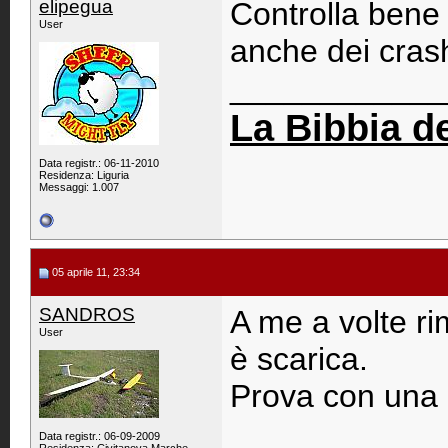
elipegua
Controlla bene 
User
anche dei crash
____________
La Bibbia d
Data registr.: 06-11-2010
Residenza: Liguria
Messaggi: 1.007
05 aprile 11, 23:34
SANDROS
A me a volte ri
User
è scarica.
Prova con una b
Data registr.: 06-09-2009