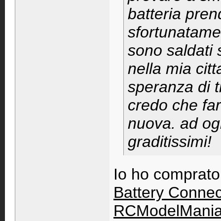
batteria pre
sfortunatamen
sono saldati
nella mia cit
speranza di t
credo che far
nuova. ad ogn
graditissimi!
Io ho comprato
Battery Connec
RCModelMani