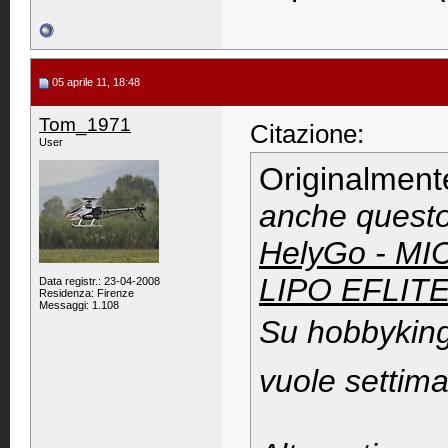
05 aprile 11, 18:48
Tom_1971
Citazione:
User
Originalment
anche questo
HelyGo - M
LIPO EFLI
Data registr.: 23-04-2008
Residenza: Firenze
Messaggi: 1.108
Su hobbyking 
vuole settim