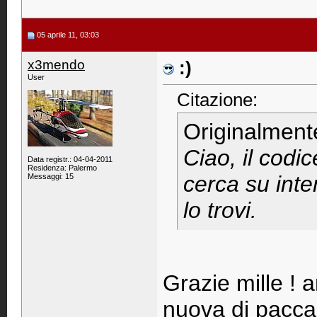
05 aprile 11, 03:03
x3mendo
:)
User
Citazione:
Originalment
Ciao, il codi
Data registr.: 04-04-2011
Residenza: Palermo
cerca su int
Messaggi: 15
lo trovi.
Grazie mille ! 
nuova di pacc