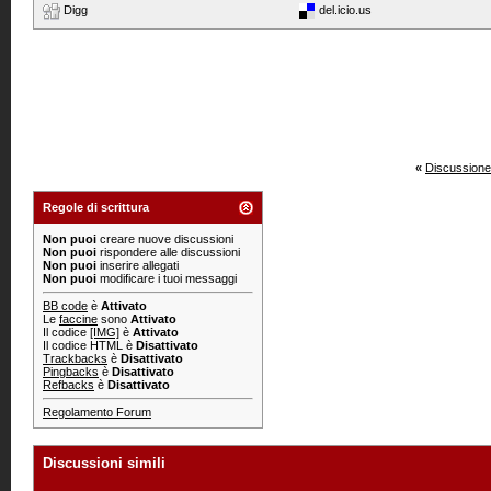
Digg
del.icio.us
«
Discussione
Regole di scrittura
Non puoi
creare nuove discussioni
Non puoi
rispondere alle discussioni
Non puoi
inserire allegati
Non puoi
modificare i tuoi messaggi
BB code
è
Attivato
Le
faccine
sono
Attivato
Il codice
[IMG]
è
Attivato
Il codice HTML è
Disattivato
Trackbacks
è
Disattivato
Pingbacks
è
Disattivato
Refbacks
è
Disattivato
Regolamento Forum
Discussioni simili