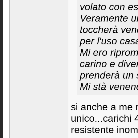
volato con e
Veramente un
toccherà ven
per l'uso cas
Mi ero ripro
carino e dive
prenderà un 
Mi stà venend
si anche a me 
unico...carichi 
resistente ino