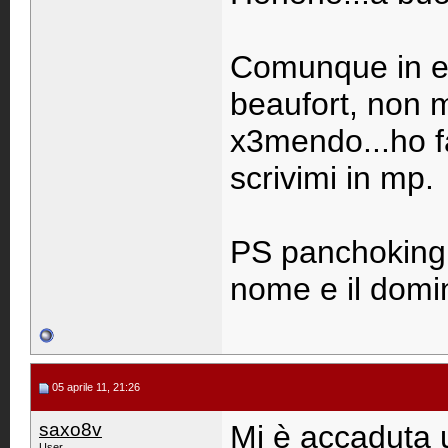
Comunque in eff
beaufort, non 
x3mendo...ho fa
scrivimi in mp.
PS panchoking..
nome e il domin
05 aprile 11, 21:26
saxo8v
Mi è accaduta 
User