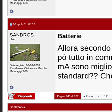
Residenza: Civitanova Marche
Messaggi: 668
06 aprile 11, 00:13
SANDROS
Batterie
User
Allora secondo
pò tutto in co
mA sono miglior
Data registr.: 06-09-2009
Residenza: Civitanova Marche
Messaggi: 668
standard?? Che
Pagina 641 di 767
«
Primo
<
141
Bookmarks