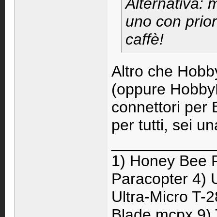
Alternativa: 
uno con prior
caffè!
Altro che Hobb
(oppure Hobby
connettori per 
per tutti, sei u
____________
1) Honey Bee F
Paracopter 4) 
Ultra-Micro T-2
Blade mcpx 9) 