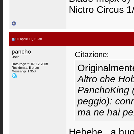
Nictro Circus 
05 aprile 11, 19:38
pancho
Citazione:
User
Data registr.: 07-12-2008
Originalment
Residenza: firenze
Messaggi: 1.958
Altro che Ho
PanchoKing 
peggio): conn
ma ne hai per 
Hehehe...a buo