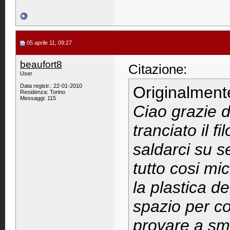
05 aprile 11, 09:27
beaufort8
Citazione:
User
Data registr.: 22-01-2010
Originalment
Residenza: Torino
Messaggi: 115
Ciao grazie d
tranciato il f
saldarci su s
tutto cosi mi
la plastica d
spazio per col
provare a sm