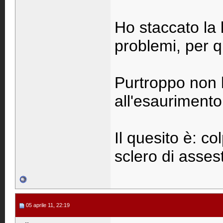
Ho staccato la 
problemi, per qu
Purtroppo non h
all'esauriment
Il quesito è: c
sclero di asse
05 aprile 11, 22:19