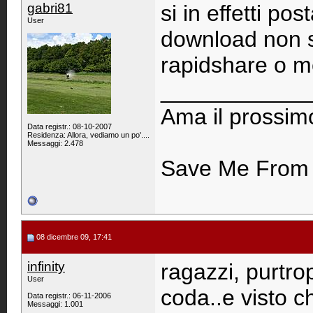
gabri81
si in effetti po
User
download non s
rapidshare o 
____________
Ama il prossim
Data registr.: 08-10-2007
Residenza: Allora, vediamo un po'....
Messaggi: 2.478
Save Me From M
08 dicembre 09, 17:41
infinity
ragazzi, purtrop
User
coda..e visto c
Data registr.: 06-11-2006
Messaggi: 1.001