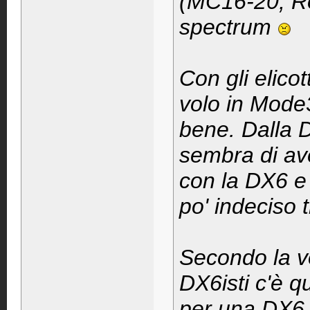
(MC16-20, Ro
spectrum
Con gli elicot
volo in Mode3
bene. Dalla 
sembra di ave
con la DX6 e 
po' indeciso 
Secondo la vo
DX6isti c'è q
per una DX6 