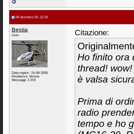
08 dicembre 09, 22:29
Bestia
Citazione:
User
Originalment
Ho finito ora
thread! wow! 
Data registr.: 15-08-2006
è valsa sicu
Residenza: Verona
Messaggi: 4.319
Prima di ord
radio prendere
tempo e ho g