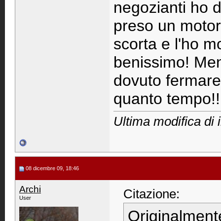
negozianti ho 
preso un motori
scorta e l'ho m
benissimo! Men
dovuto fermare
quanto tempo!!
Ultima modifica di 
08 dicembre 09, 18:46
Archi
Citazione:
User
Originalment