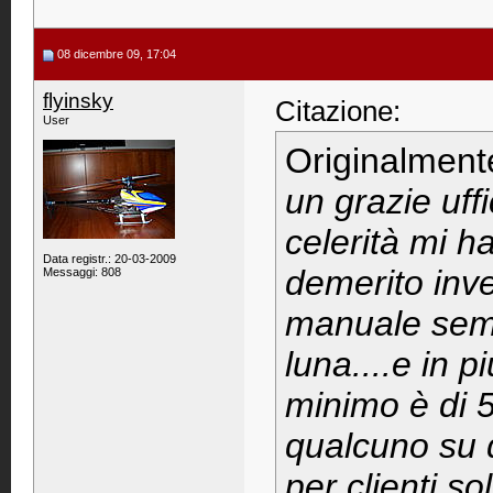
08 dicembre 09, 17:04
flyinsky
Citazione:
User
Originalment
un grazie uff
celerità mi ha
Data registr.: 20-03-2009
demerito inve
Messaggi: 808
manuale semb
luna....e in p
minimo è di 5
qualcuno su 
per clienti so