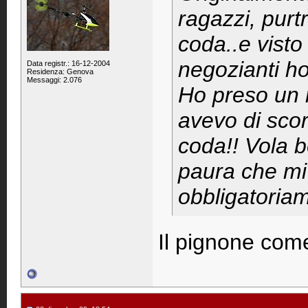
ragazzi, purtr
coda..e visto
negozianti ho
Data registr.: 16-12-2004
Residenza: Genova
Messaggi: 2.076
Ho preso un 
avevo di scor
coda!! Vola 
paura che mi
obbligatoria
Il pignone come