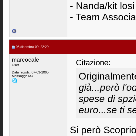
- Nanda/kit los
- Team Associ
08 dicembre 09, 22:29
marcocale
Citazione:
User
Data registr.: 07-03-2005
Originalment
Messaggi: 647
già...però l'
spese di spz
euro...se ti 
Si però Scoprio 