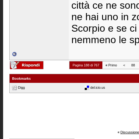
città ce ne son
ne hai uno in z
Scorpio e se ci
nemmeno le spe
Pagina 188 di 767
«
Primo
<
88
Bookmarks
Digg
del.icio.us
«
Discussione