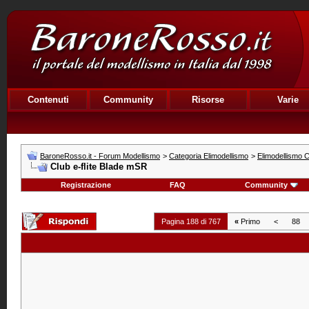
Contenuti
Community
Risorse
Varie
BaroneRosso.it - Forum Modellismo
>
Categoria Elimodellismo
>
Elimodellismo C
Club e-flite Blade mSR
Registrazione
FAQ
Community
Pagina 188 di 767
«
Primo
<
88