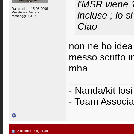
l'MSR viene 
Data registr.: 15-08-2006
incluse ; lo 
Residenza: Verona
Messaggi: 4.319
Ciao
non ne ho idea 
messo scritto i
mha...
____________
- Nanda/kit los
- Team Associ
08 dicembre 09, 21:39