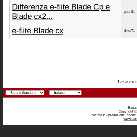
Differenza e-flite Blade Cp e
gabri81
Blade cx2...
e-flite Blade cx
rikka71
Tutti gli or
Basato
Copyright ©2
E' vietata la riproduzione, anche
www.baro