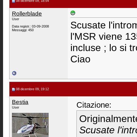
08 dicembre 09, 18:54
Rollerblade
User
Scusate l'intr
Data registr.: 03-09-2008
Messaggi: 450
l'MSR viene 13
incluse ; lo si
Ciao
08 dicembre 09, 19:12
Bestia
Citazione:
User
Originalment
Scusate l'in