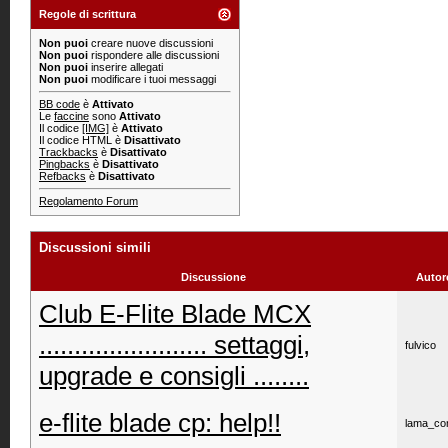
Regole di scrittura
Non puoi
creare nuove discussioni
Non puoi
rispondere alle discussioni
Non puoi
inserire allegati
Non puoi
modificare i tuoi messaggi
BB code
è
Attivato
Le
faccine
sono
Attivato
Il codice
[IMG]
è
Attivato
Il codice HTML è
Disattivato
Trackbacks
è
Disattivato
Pingbacks
è
Disattivato
Refbacks
è
Disattivato
Regolamento Forum
Discussioni simili
Discussione
Autor
Club E-Flite Blade MCX
........................ settaggi,
fulvico
upgrade e consigli ........
e-flite blade cp: help!!
lama_co