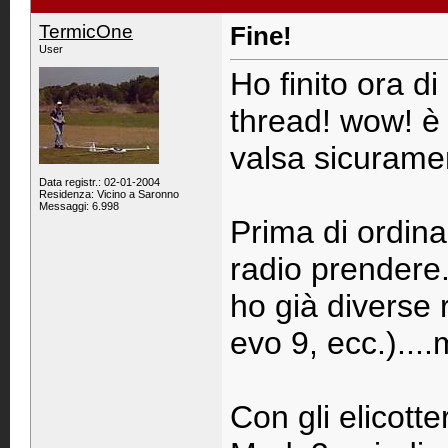
TermicOne
Fine!
User
Ho finito ora d
thread! wow! è 
valsa sicurame
Data registr.: 02-01-2004
Residenza: Vicino a Saronno
Messaggi: 6.998
Prima di ordin
radio prendere.
ho già diverse
evo 9, ecc.)..
Con gli elicotte