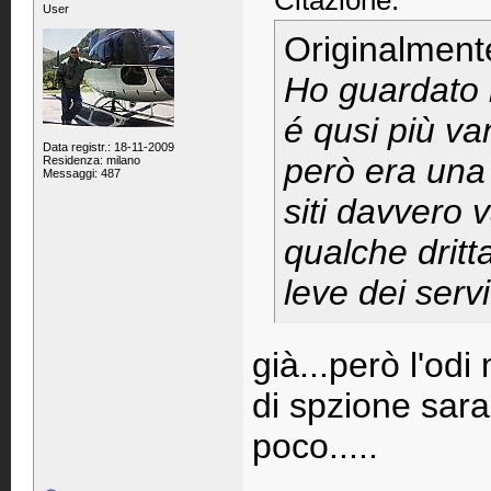
Citazione:
User
Originalment
Ho guardato il
é qusi più va
Data registr.: 18-11-2009
però era una
Residenza: milano
Messaggi: 487
siti davvero 
qualche dritt
leve dei serv
già...però l'od
di spzione sar
poco.....