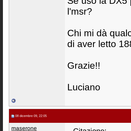
Se uso la DX5 p
l'msr?
Chi mi dà qual
di aver letto 1
Grazie!!
Luciano
08 dicembre 09, 22:05
maserone