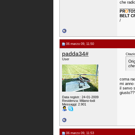
che radi
_______
PR
O
TO
BELT C
/
06 marzo 09, 11:50
padda34#
Citazi
User
Ori
che
coma rad
mi anno 
il servo 
giusto??
Data registr.: 24-01-2009
Residenza: Milano-lodi
Messaggi: 2.901
06 marzo 09, 11:53