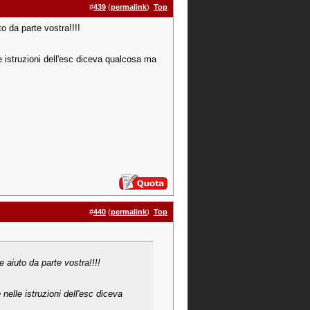
#
439
(
permalink
)
Top
o da parte vostra!!!!
le istruzioni dell'esc diceva qualcosa ma
#
440
(
permalink
)
Top
e aiuto da parte vostra!!!!
 nelle istruzioni dell'esc diceva