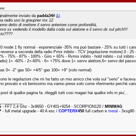
one:
ginalmente inviato da
padda34#
a radio uso la graupner mx 12
anno detto di mettere il servo anteriore come profondità,
servo sx vedendo il modello dalla coda sul alatone e il servo dx sul pitch!!!
sto????
20 mode 1 fly normal - esponenziale -35% ma può bastare - 25% su tutti i cana
 reverse a seconda della radio Pmix inibito - TCV (regolazione motore) 0 - 25 -
% - 75% - 87% - 100% - Giro + 65% - Rvmix inibito - hold inibito - cut inibito
radio) 1= -60% - 2=-60% - 6= +75% dove:1= servo alettoni,6= servo del passo
as 0= -2° gas 50= +4/5° gas 100= +9° (volo normal)
ono le regolazioni che mi ha fatto un mio amico che vola sul "serio" e faceva 
mo provato e và benissimo ma vanno prese solo come riferimento perchè varian
post di qualke pagina fa..rileggili tutti cosi magari hai qualke info in piu',..
___________
S
- FF7 2,4 Ghz - 3x9650 - GY401+9254 - SCORPION120 /
MINIMAG
P
- full metal upgrade - 40 A esc /
COPTERX
450
full carbon e
metal
- 3xsg90 