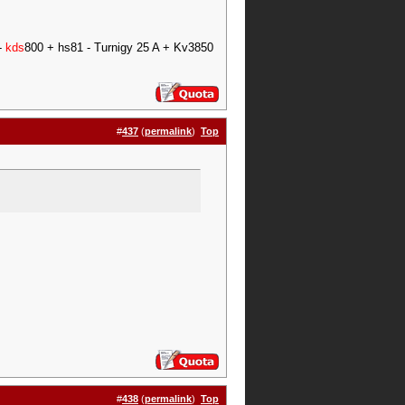
-
kds
800 + hs81 - Turnigy 25 A + Kv3850
#
437
(
permalink
)
Top
#
438
(
permalink
)
Top