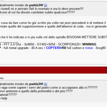
ginalmente inviato da
padda34#
 lunedì mi e arrivato l'leli lo montato e ora lo devo provare!!!!
lcuno di voi ha dovuto cambiare subito qualcosa?????
cosa da fare come ho gia' scritto piu volte nei post precedenti è di mettere il fre
ntate quelle del supportomotore e quelle dell'alberino di coda.. ma in generale 
i che ti ho indicato e in piu sulle viti dello spindle BISOGNA METTERE SUBITO 
___________
S
- FF7 2,4 Ghz - 3x9650 - GY401+9254 - SCORPION120 /
MINIMAG
P
- full metal upgrade - 40 A esc /
COPTERX
450
full carbon e
metal
- 3xsg90 
one:
ginalmente inviato da
padda34#
o raga vorrei sapere i servi del piatto come si accoppiano alla rx??????
servo anteriore e quello della profondità o del pinc????
laterali?????
p help