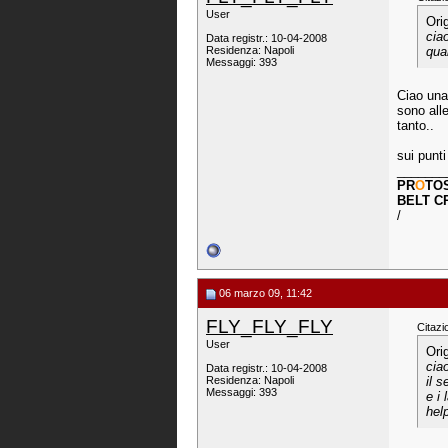
User
Ori
ciao
Data registr.: 10-04-2008
Residenza: Napoli
qua
Messaggi: 393
Ciao una 
sono alle
tanto..
sui punt
_______
PR
O
TO
BELT C
/
06 marzo 09, 11:42
FLY_FLY_FLY
Citazi
User
Ori
cia
Data registr.: 10-04-2008
Residenza: Napoli
il 
Messaggi: 393
e i 
hel