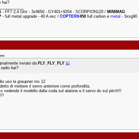
o hai?
___________
S
- FF7 2,4 Ghz - 3x9650 - GY401+9254 - SCORPION120 /
MINIMAG
P
- full metal upgrade - 40 A esc /
COPTERX
450
full carbon e
metal
- 3xsg90 
one:
ginalmente inviato da
FLY_FLY_FLY
 radio hai?
io uso la graupner mx 12
detto di mettere il servo anteriore come profondità,
sx vedendo il modello dalla coda sul alatone e il servo dx sul pitch!!!
??