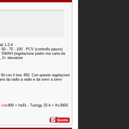
li 1-2-4
 50 - 75 - 100 . PCV (controllo passo)
 - SWAH (regolazione piatto ma varia da
, 2= elevatore
3d con il trex 450. Con queste regolazioni
o da radio a radio e da servi a servi
-
kds
800 + hs81 - Turnigy 25 A + Kv3850