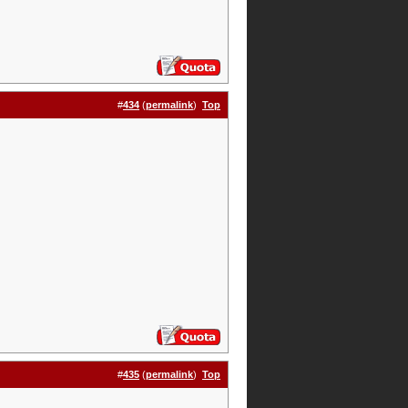
#
434
(
permalink
)
Top
#
435
(
permalink
)
Top