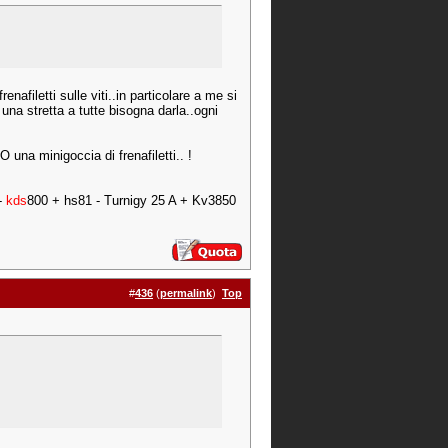
nafiletti sulle viti..in particolare a me si
una stretta a tutte bisogna darla..ogni
una minigoccia di frenafiletti.. !
-
kds
800 + hs81 - Turnigy 25 A + Kv3850
#
436
(
permalink
)
Top