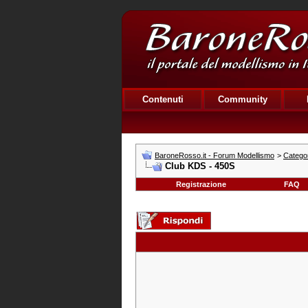
Contenuti
Community
BaroneRosso.it - Forum Modellismo
>
Categor
Club KDS - 450S
Registrazione
FAQ