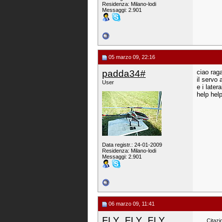
Residenza: Milano-lodi
Messaggi: 2.901
05 marzo 09, 22:16
padda34#
ciao rag
il servo 
User
e i later
help hel
Data registr.: 24-01-2009
Residenza: Milano-lodi
Messaggi: 2.901
06 marzo 09, 11:41
FLY_FLY_FLY
Citazi