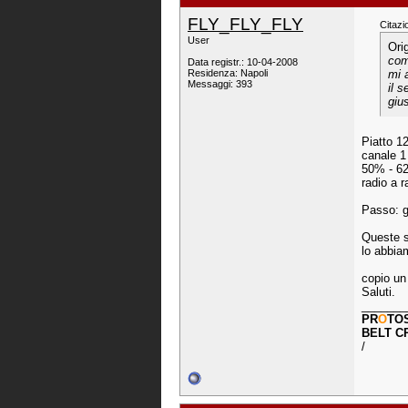
FLY_FLY_FLY
Citazi
User
Ori
com
Data registr.: 10-04-2008
Residenza: Napoli
mi 
Messaggi: 393
il 
giu
Piatto 1
canale 1
50% - 62
radio a 
Passo: g
Queste s
lo abbia
copio un 
Saluti.
_______
PR
O
TO
BELT C
/