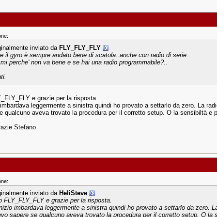
one:
ginalmente inviato da
FLY_FLY_FLY
e il gyro è sempre andato bene di scatola..anche con radio di serie..
mi perche' non va bene e se hai una radio programmabile?..
ti.
_FLY_FLY e grazie per la risposta.
io imbardava leggermente a sinistra quindi ho provato a settarlo da zero. La ra
e qualcuno aveva trovato la procedura per il corretto setup. O la sensibiltà e
razie Stefano
one:
ginalmente inviato da
HeliSteve
o FLY_FLY_FLY e grazie per la risposta.
'inizio imbardava leggermente a sinistra quindi ho provato a settarlo da zero. 
evo sapere se qualcuno aveva trovato la procedura per il corretto setup. O la 