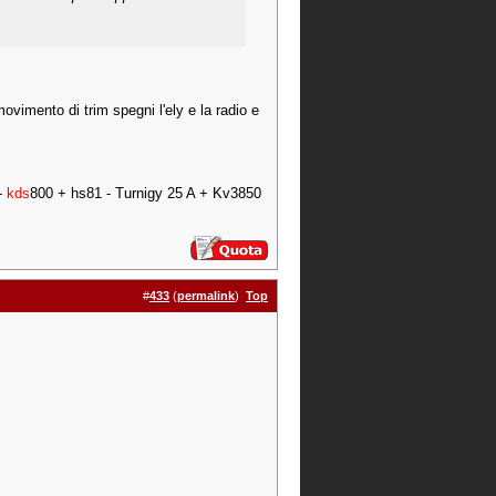
movimento di trim spegni l'ely e la radio e
-
kds
800 + hs81 - Turnigy 25 A + Kv3850
#
433
(
permalink
)
Top