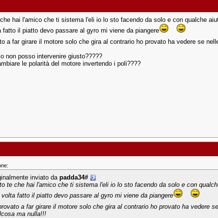
che hai l'amico che ti sistema l'eli io lo sto facendo da solo e con qualche aiut
 fatto il piatto devo passare al gyro mi viene da piangere
o a far girare il motore solo che gira al contrario ho provato ha vedere se nel
dio non posso intervenire giusto?????
mbiare le polarità del motore invertendo i poli????
one:
ginalmente inviato da
padda34#
to te che hai l'amico che ti sistema l'eli io lo sto facendo da solo e con qualch
 volta fatto il piatto devo passare al gyro mi viene da piangere
provato a far girare il motore solo che gira al contrario ho provato ha vedere se
lcosa ma nulla!!!