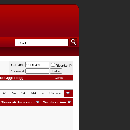
Username
Ricordami?
Password
messaggi di oggi
Cerca
46
54
94
144
>
Ultimo
»
Strumenti discussione
Visualizzazione