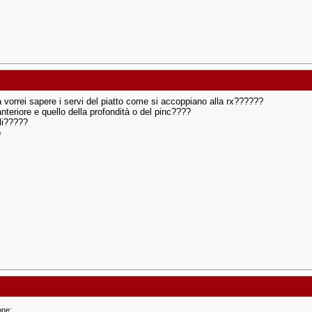
a vorrei sapere i servi del piatto come si accoppiano alla rx??????
anteriore e quello della profondità o del pinc????
ali?????
p
one: