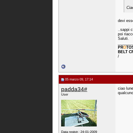
Cia
devi ess
..sappi c
poi riacc
Saluti.
_______
PR
O
TO
BELT C
/
05 marzo 09, 17:14
padda34#
ciao lune
qualcuno
User
Data registr.: 24-01-2009