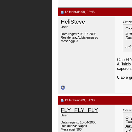
12 febbraio 09, 22:43
HeliSteve
Citazi
User
Ori
a m
Data registr.: 06-07-2008
Residenza: Abbiategrasso
Dim
Messaggi: 3
salu
Ciao FLY
All'iniz
sapere s
Ciao e g
13 febbraio 09, 01:30
FLY_FLY_FLY
Citazi
User
Ori
Cia
Data registr.: 10-04-2008
Residenza: Napoli
All
Messaggi: 393
vol