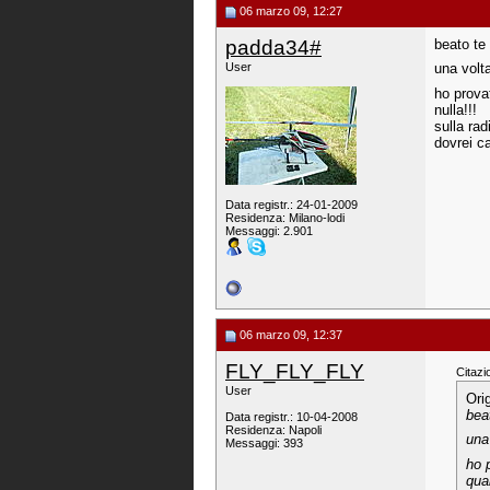
06 marzo 09, 12:27
padda34#
beato te 
una volta
User
ho provat
nulla!!!
sulla ra
dovrei ca
Data registr.: 24-01-2009
Residenza: Milano-lodi
Messaggi: 2.901
06 marzo 09, 12:37
FLY_FLY_FLY
Citazi
User
Ori
bea
Data registr.: 10-04-2008
Residenza: Napoli
una
Messaggi: 393
ho 
qua