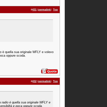
#
431
(
permalink
)
Top
dio è quella sua originale WFLY e volevo
 poca oppure scoda.
#
432
(
permalink
)
Top
La radio è quella sua originale WFLY e
sensibiltà e poca oppure scoda.