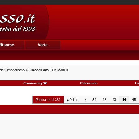
Risorse
Varie
ia Elimodellismo
>
Elimodellismo Club Modelli
Community
Calendario
I 
Pagina 44 di 381
«
Primo
<
34
42
43
44
45