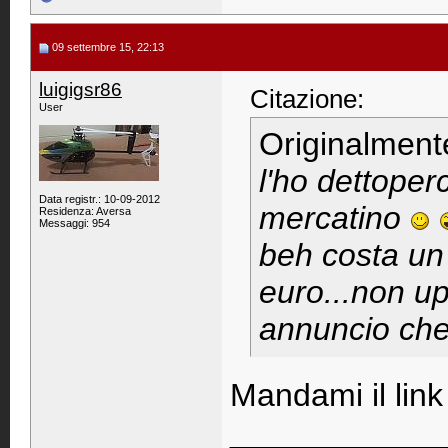
09 settembre 15, 22:13
luigigsr86
Citazione:
User
Originalment
l'ho dettoper
Data registr.: 10-09-2012
mercatino
Residenza: Aversa
Messaggi: 954
beh costa un
euro...non up
annuncio che
Mandami il link
____________