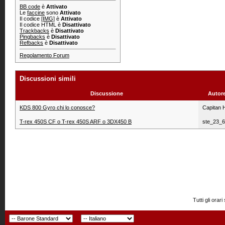
BB code
è
Attivato
Le
faccine
sono
Attivato
Il codice
[IMG]
è
Attivato
Il codice HTML è
Disattivato
Trackbacks
è
Disattivato
Pingbacks
è
Disattivato
Refbacks
è
Disattivato
Regolamento Forum
Discussioni simili
Discussione
Autor
KDS 800 Gyro chi lo conosce?
Capitan 
T-rex 450S CF o T-rex 450S ARF o 3DX450 B
ste_23_
Tutti gli or