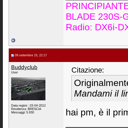
PRINCIPIANT
BLADE 230S-G
Radio: DX6i-
09 settembre 15, 22:17
Buddyclub
Citazione:
User
Originalment
Mandami il li
Data registr.: 03-04-2012
Residenza: BRESCIA
hai pm, è il pr
Messaggi: 5.930
____________