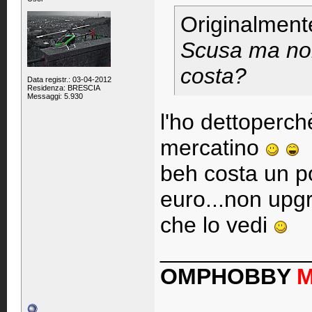
Originalment
Scusa ma non
costa?
Data registr.: 03-04-2012
Residenza: BRESCIA
Messaggi: 5.930
l'ho dettoperch
mercatino
beh costa un p
euro...non upgr
che lo vedi
____________
OMPHOBBY