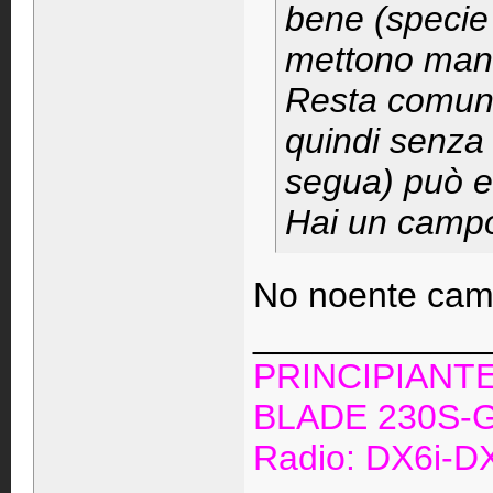
bene (specie
mettono manco 
Resta comunq
quindi senza
segua) può e
Hai un campo
No noente camp
____________
PRINCIPIANT
BLADE 230S-G
Radio: DX6i-