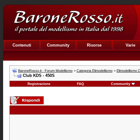
Contenuti
Community
Risorse
Varie
BaroneRosso.it - Forum Modellismo
>
Categoria Elimodellismo
>
Elimodellismo C
Club KDS - 450S
Registrazione
FAQ
Community