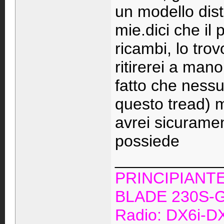
un modello dist
mie.dici che i
ricambi, lo tro
ritirerei a man
fatto che nessu
questo tread) 
avrei sicuramen
possiede
____________
PRINCIPIANT
BLADE 230S-G
Radio: DX6i-