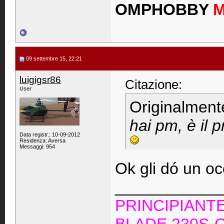
OMPHOBBY
09 settembre 15, 22:21
luigigsr86
Citazione:
User
Originalment
hai pm, è il 
Data registr.: 10-09-2012
Residenza: Aversa
Messaggi: 954
Ok gli dó un oc
____________
PRINCIPIANT