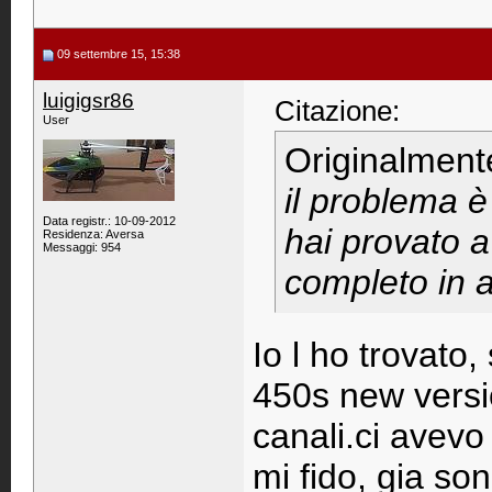
09 settembre 15, 15:38
luigigsr86
Citazione:
User
Originalment
il problema è 
Data registr.: 10-09-2012
hai provato a
Residenza: Aversa
Messaggi: 954
completo in a
Io l ho trovato
450s new versi
canali.ci avev
mi fido, gia so