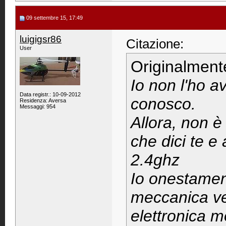
09 settembre 15, 17:49
luigigsr86
Citazione:
User
Originalment
Io non l'ho a
Data registr.: 10-09-2012
conosco.
Residenza: Aversa
Messaggi: 954
Allora, non è
che dici te e
2.4ghz
Io onestamen
meccanica ve
elettronica m