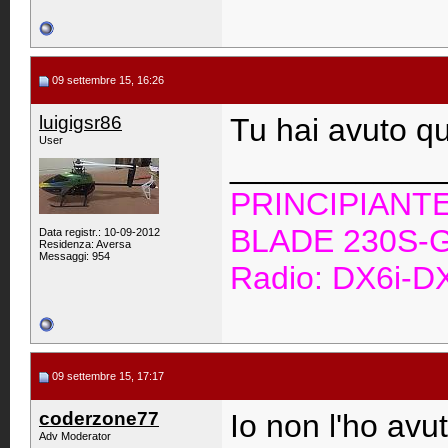
09 settembre 15, 16:26
luigigsr86
Tu hai avuto q
User
____________
PRINCIPIANT
BLADE 230S-G
Data registr.: 10-09-2012
Residenza: Aversa
Messaggi: 954
Radio: DX6i-
09 settembre 15, 17:17
coderzone77
Io non l'ho avu
Adv Moderator