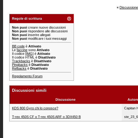
«
Discussione
Regole di scrittura
Non puoi
creare nuove discussioni
Non puoi
rispondere alle discussioni
Non puoi
inserire allegati
Non puoi
modificare i tuoi messaggi
BB code
è
Attivato
Le
faccine
sono
Attivato
Il codice
[IMG]
è
Attivato
Il codice HTML è
Disattivato
Trackbacks
è
Disattivato
Pingbacks
è
Disattivato
Refbacks
è
Disattivato
Regolamento Forum
Discussioni simili
Discussione
Autor
KDS 800 Gyro chi lo conosce?
Capitan 
T-rex 450S CF o T-rex 450S ARF o 3DX450 B
ste_23_