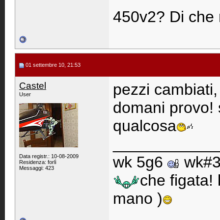
450v2? Di che
01 settembre 10, 21:53
Castel
pezzi cambiati, 
User
domani provo! 
qualcosa
____________
Data registr.: 10-08-2009
wk 5g6
wk#
Residenza: forlì
Messaggi: 423
che figata!
mano )