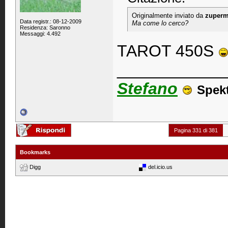
Originalmente inviato da
zuperm
Data registr.: 08-12-2009
Ma come lo cerco?
Residenza: Saronno
Messaggi: 4.492
TAROT 450S
____________
Stefano
Spek
Pagina 331 di 381
Bookmarks
Digg
del.icio.us