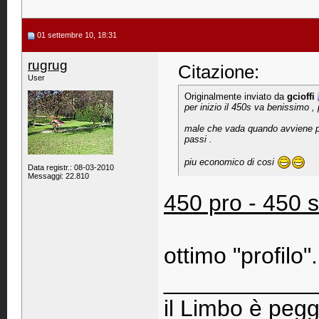
01 settembre 10, 18:31
rugrug
Citazione:
User
Originalmente inviato da
gcioffi
per inizio il 450s va benissimo ,
male che vada quando avviene per 
passi .
piu economico di cosi
Data registr.: 08-03-2010
Messaggi: 22.810
450 pro - 450 s
ottimo "profilo".
____________
il Limbo è pegg