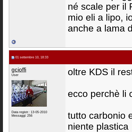
né scale per il
mio eli a lipo, 
anche a lama d
01 settembre 10, 18:33
gcioffi
oltre KDS il rest
User
ecco perchè li 
Data registr.: 13-05-2010
tutto carbonio e
Messaggi: 256
niente plastica