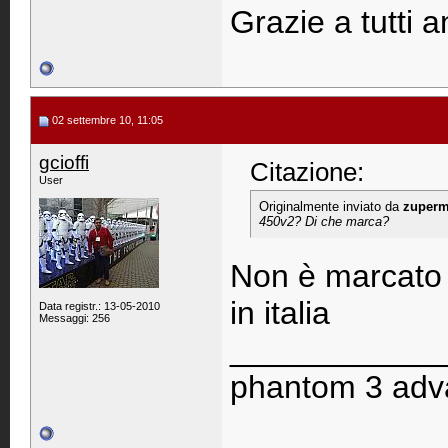
Grazie a tutti 
02 settembre 10, 11:05
gcioffi
Citazione:
User
Originalmente inviato da
zuperm
450v2? Di che marca?
Non è marcato 
in italia
Data registr.: 13-05-2010
Messaggi: 256
____________
phantom 3 adva