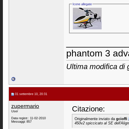
Icone allegate
____________
phantom 3 adva
Ultima modifica di 
01 settembre 10, 20:31
zupermario
Citazione:
User
Data registr.: 11-02-2010
Originalmente inviato da
gcioffi
Messaggi: 857
450v2 spiccicato al SE dell'Align