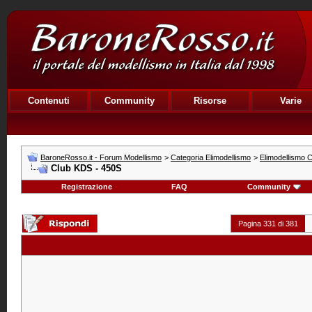
Contenuti
Community
Risorse
Varie
BaroneRosso.it - Forum Modellismo
>
Categoria Elimodellismo
>
Elimodellismo C
Club KDS - 450S
Registrazione
FAQ
Community
Pagina 331 di 381