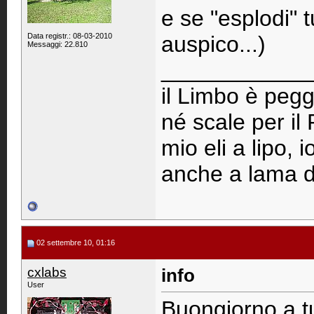
e se "esplodi" t
Data registr.: 08-03-2010
auspico...)
Messaggi: 22.810
____________
il Limbo è pegg
né scale per il
mio eli a lipo, 
anche a lama d
02 settembre 10, 01:16
cxlabs
info
User
Buongiorno a tu