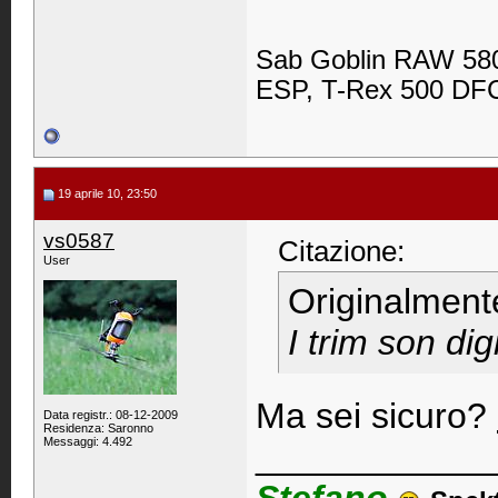
Sab Goblin RAW 580
ESP, T-Rex 500 DFC,
19 aprile 10, 23:50
vs0587
Citazione:
User
Originalment
I trim son di
Ma sei sicuro?
Data registr.: 08-12-2009
Residenza: Saronno
Messaggi: 4.492
____________