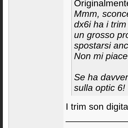
Originalment
Mmm, sconcer
dx6i ha i tri
un grosso p
spostarsi an
Non mi piac
Se ha davvero
sulla optic 6!
I trim son digi
____________