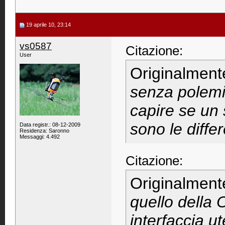
19 aprile 10, 23:14
vs0587
Citazione:
User
Originalment
senza polemi
capire se un 
sono le diffe
Data registr.: 08-12-2009
Residenza: Saronno
Messaggi: 4.492
Citazione:
Originalment
quello della O
interfaccia u