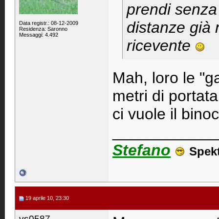
prendi senza
distanze già 
Data registr.: 08-12-2009
Residenza: Saronno
Messaggi: 4.492
ricevente
Mah, loro le "g
metri di portata
ci vuole il bino
____________
Stefano
Spek
19 aprile 10, 23:30
vs0587