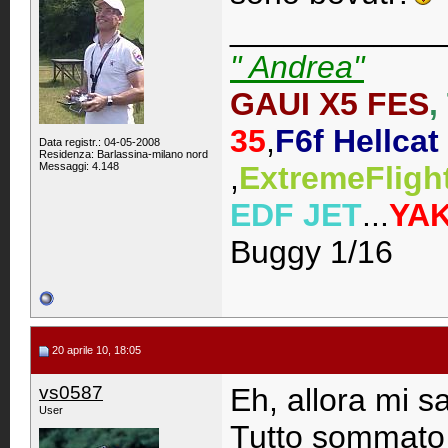
____________
" Andrea"
GAUI X5 FES
,
35
,
F6f Hellcat
Data registr.: 04-05-2008
Residenza: Barlassina-milano nord
Messaggi: 4.148
,
ExtremeFlig
EDF JET
...
YAK
Buggy 1/16
20 aprile 10, 18:05
vs0587
Eh, allora mi s
User
Tutto sommato l