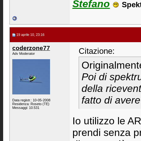
Stefano
Spek
19 aprile 10, 23:16
coderzone77
Citazione:
Adv Moderator
Originalment
Poi di spektru
della riceven
fatto di aver
Data registr.: 10-05-2008
Residenza: Roseto (TE)
Messaggi: 10.531
Io utilizzo le A
prendi senza p