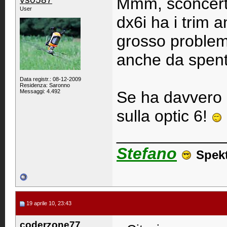
Mmm, sconcerta
User
dx6i ha i trim 
grosso problem
anche da spent
Data registr.: 08-12-2009
Residenza: Saronno
Messaggi: 4.492
Se ha davvero i 
sulla optic 6!
____________
Stefano
Spek
19 aprile 10, 23:43
coderzone77