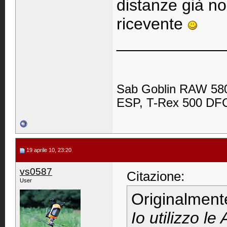
distanze già no
ricevente
____________
Sab Goblin RAW 580
ESP, T-Rex 500 DFC,
19 aprile 10, 23:20
vs0587
Citazione:
User
Originalment
Io utilizzo le