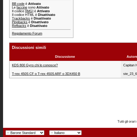
BB code
è
Attivato
Le
faccine
sono
Attivato
Il codice
[IMG]
è
Attivato
Il codice HTML è
Disattivato
Trackbacks
è
Disattivato
Pingbacks
è
Disattivato
Refbacks
è
Disattivato
Regolamento Forum
Discussioni simili
Discussione
Autor
KDS 800 Gyro chi lo conosce?
Capitan 
T-rex 450S CF o T-rex 450S ARF o 3DX450 B
ste_23_
Tutti gli or