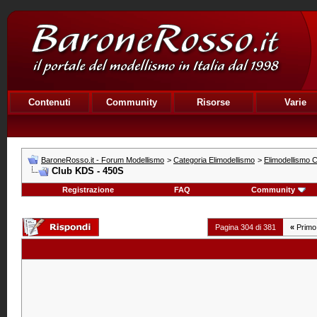
Contenuti
Community
Risorse
Varie
BaroneRosso.it - Forum Modellismo
>
Categoria Elimodellismo
>
Elimodellismo C
Club KDS - 450S
Registrazione
FAQ
Community
Pagina 304 di 381
«
Primo