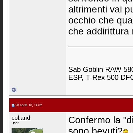
altrimenti vai p
occhio che qua
che addirittura
____________
Sab Goblin RAW 580
ESP, T-Rex 500 DFC,
20 aprile 10, 14:02
col.and
Confermo la "di
User
sono bevuti?