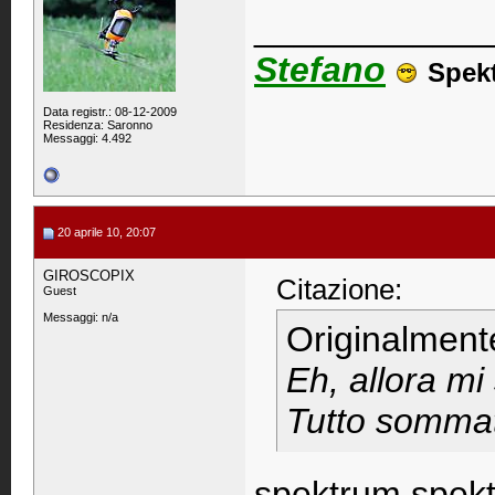
____________
Stefano
Spek
Data registr.: 08-12-2009
Residenza: Saronno
Messaggi: 4.492
20 aprile 10, 20:07
GIROSCOPIX
Citazione:
Guest
Messaggi: n/a
Originalment
Eh, allora mi
Tutto sommato
spektrum spekt