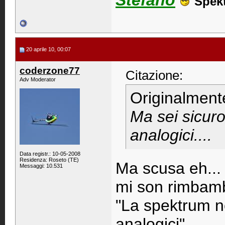
Stefano
Spek
20 aprile 10, 00:07
coderzone77
Citazione:
Adv Moderator
Originalment
Ma sei sicur
analogici....
Data registr.: 10-05-2008
Residenza: Roseto (TE)
Ma scusa eh...
Messaggi: 10.531
mi son rimbamb
"La spektrum n
analogici"