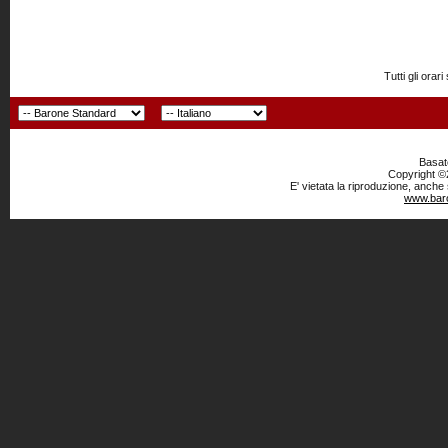
Tutti gli or
Basato
Copyright ©2
E' vietata la riproduzione, anche
www.baro