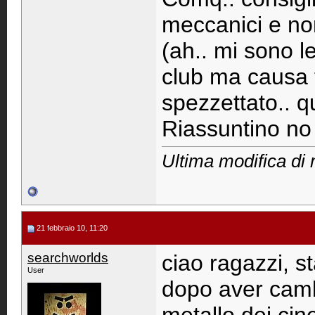
meccanici e non
(ah.. mi sono le
club ma causa
spezzettato.. 
Riassuntino n
Ultima modifica di 
21 febbraio 10, 11:20
searchworlds
ciao ragazzi, s
User
dopo aver cambi