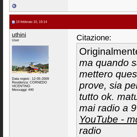
19 febbraio 10, 19:14
uthini
Citazione:
User
Originalment
ma quando sa
mettero questa
Data registr.: 12-05-2009
prove, sia pe
Residenza: CORNEDO
VICENTINO
Messaggi: 440
tutto ok. ma
mai radio a 9
YouTube - md
radio