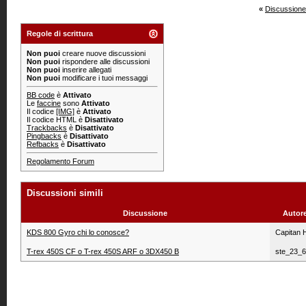
«
Discussione
Regole di scrittura
Non puoi
creare nuove discussioni
Non puoi
rispondere alle discussioni
Non puoi
inserire allegati
Non puoi
modificare i tuoi messaggi
BB code
è
Attivato
Le
faccine
sono
Attivato
Il codice
[IMG]
è
Attivato
Il codice HTML è
Disattivato
Trackbacks
è
Disattivato
Pingbacks
è
Disattivato
Refbacks
è
Disattivato
Regolamento Forum
Discussioni simili
Discussione
Autor
KDS 800 Gyro chi lo conosce?
Capitan 
T-rex 450S CF o T-rex 450S ARF o 3DX450 B
ste_23_