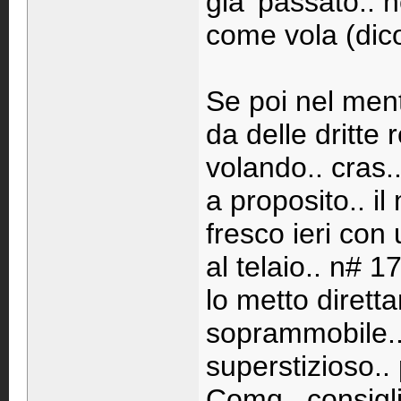
gia' passato.. 
come vola (dic
Se poi nel men
da delle dritte
volando.. cras.
a proposito.. il
fresco ieri con
al telaio.. n# 1
lo metto dirett
soprammobile.
superstizioso.. 
Comq.. consigli