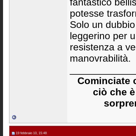
fantastico bell
potesse trasfor
Solo un dubbio 
leggerino per u
resistenza a ven
manovrabilità.
____________
Cominciate c
ciò che è
sorpre
19 febbraio 10, 15:48