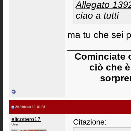
Allegato 139
ciao a tutti
ma tu che sei pa
____________
Cominciate c
ciò che è
sorpre
20 febbraio 10, 01:08
elicottero17
Citazione:
User