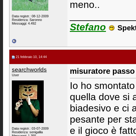
meno..
____________
Data registr.: 08-12-2009
Residenza: Saronno
Messaggi: 4.492
Stefano
Spek
21 febbraio 10, 14:44
searchworlds
misuratore passo 
User
Io ho smontato 
quella dove si 
biadesivo e ci a
pesante per sta
e il gioco è fatt
Data registr.: 03-07-2009
Residenza: senigallia
Messaggi: 1.355