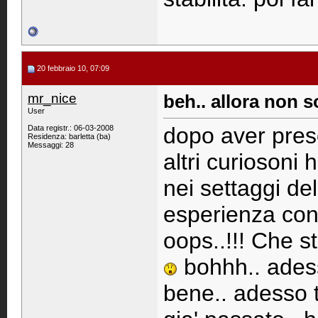
20 febbraio 10, 07:09
mr_nice
beh.. allora non 
User
dopo aver preso
Data registr.: 06-03-2008
Residenza: barletta (ba)
Messaggi: 28
altri curiosoni
nei settaggi de
esperienza con
oops..!!! Che s
bohhh.. adess
bene.. adesso 