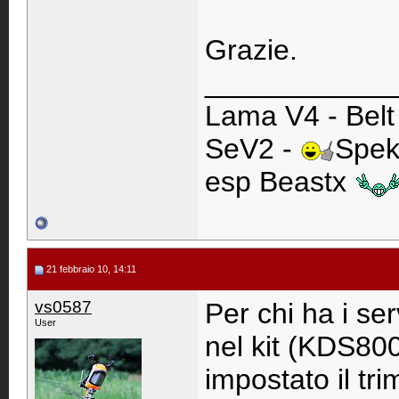
Grazie.
____________
Lama V4 - Belt 
SeV2 -
Spek
esp Beastx
21 febbraio 10, 14:11
vs0587
Per chi ha i ser
User
nel kit (KDS800
impostato il tr