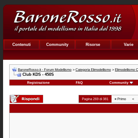
Contenuti
Community
Risorse
Varie
BaroneRosso.it - Forum Modellismo
>
Categoria Elimodellismo
>
Elimodellismo C
Club KDS - 450S
Registrazione
FAQ
Community
Pagina 269 di 381
«
Primo
<