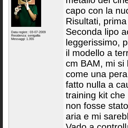
metallo dei cine
capo con la nu
Risultati, prima
Seconda lipo 
Data registr.: 03-07-2009
Residenza: senigallia
Messaggi: 1.355
leggerissimo, po
il modello a te
cm BAM, mi si b
come una pera c
fatto nulla a c
training kit che
non fosse stato 
aria e mi sareb
Vado a controlla