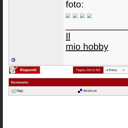
foto:
____________
Il
mio hobby
Pagina 269 di 381
«
Primo
<
Bookmarks
Digg
del.icio.us