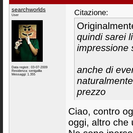
searchworlds
Citazione:
User
Originalment
quindi sarei l
impressione su
anche di even
Data registr.: 03-07-2009
Residenza: senigallia
Messaggi: 1.355
naturalmente 
prezzo
Ciao, contro og
oggi, altro che