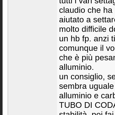
tutti i vari set
claudio che ha 
aiutato a setta
molto difficile 
un hb fp. anzi 
comunque il vol
che è più pesan
alluminio.
un consiglio, se
sembra uguale a
alluminio e car
TUBO DI CODA 
stabilità. poi fai