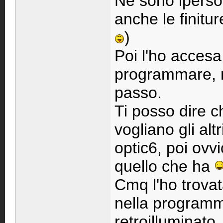
Ne sono ipersod
anche le finitu
)
Poi l'ho accesa 
programmare, m
passo.
Ti posso dire c
vogliano gli al
optic6, poi ov
quello che ha
Cmq l'ho trovat
nella program
retroilluminato