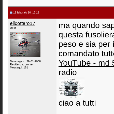
19 febbraio 10, 12:19
elicottero17
ma quando sapr
User
questa fusoliera
peso e sia per 
comandato tutto
YouTube - md 5
Data registr.: 29-01-2008
Residenza: bronte
Messaggi: 181
radio
ciao a tutti