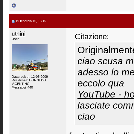
19 febbraio 10, 13:15
uthini
Citazione:
User
Originalment
ciao scusa ma
adesso lo met
Data registr.: 12-05-2009
eccolo qua
Residenza: CORNEDO
VICENTINO
Messaggi: 440
YouTube - ho
lasciate comm
ciao