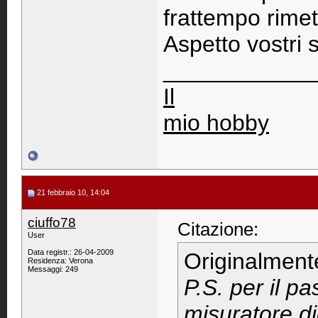
frattempo rimett
Aspetto vostri
____________
Il
mio hobby
21 febbraio 10, 14:04
ciuffo78
Citazione:
User
Data registr.: 26-04-2009
Originalment
Residenza: Verona
Messaggi: 249
P.S. per il p
misuratore di