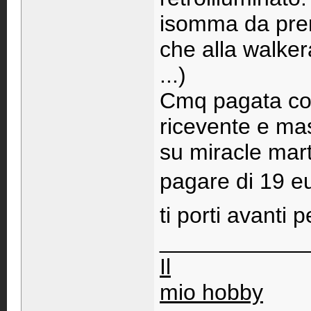
isomma da pren
che alla walke
...)
Cmq pagata con
ricevente e mas
su miracle mar
pagare di 19 eu
ti porti avanti 
____________
Il
mio hobby