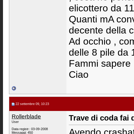
elicottero da 11
Quanti mA conv
decente della c
Ad occhio , com
delle 8 pile da
Fammi sapere
Ciao
22 settembre 09, 10:23
Rollerblade
Trave di coda fai 
User
Avendo crashato
Data registr.: 03-09-2008
Messaggi: 450