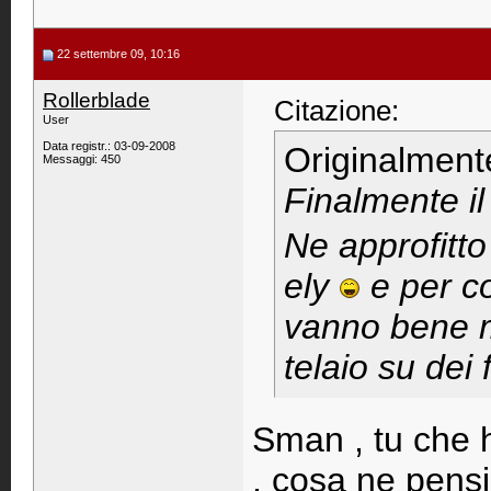
22 settembre 09, 10:16
Rollerblade
Citazione:
User
Data registr.: 03-09-2008
Originalment
Messaggi: 450
Finalmente i
Ne approfitto
ely
e per c
vanno bene ma
telaio su dei f
Sman , tu che h
, cosa ne pensi