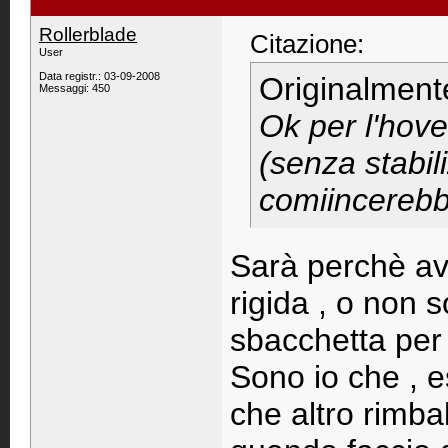
Rollerblade
Citazione:
User
Data registr.: 03-09-2008
Originalment
Messaggi: 450
Ok per l'hove
(senza stabili
comiincerebbe
Sarà perchè a
rigida , o non
sbacchetta per 
Sono io che , e
che altro rimba