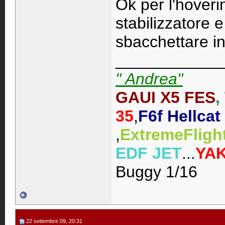
Ok per l'hoveri
stabilizzatore e
sbacchettare in 
____________
" Andrea"
GAUI X5 FES
,
35
,
F6f Hellcat
,
ExtremeFlig
EDF JET
...
YAK
Buggy 1/16
22 settembre 09, 20:31