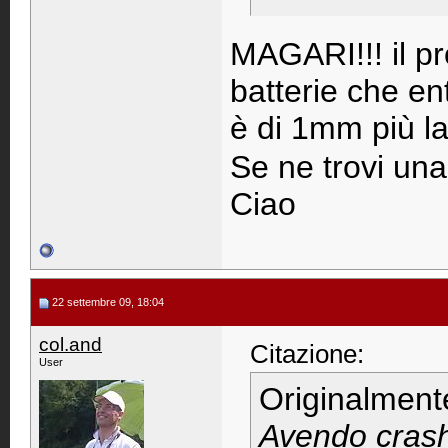
MAGARI!!! il p
batterie che en
è di 1mm più l
Se ne trovi una
Ciao
22 settembre 09, 18:04
col.and
Citazione:
User
Originalment
Avendo crasha