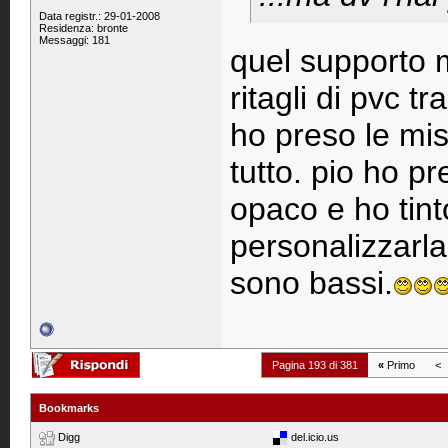
Data registr.: 29-01-2008
Residenza: bronte
Messaggi: 181
quel supporto 
ritagli di pvc t
ho preso le mis
tutto. pio ho p
opaco e ho tint
personalizzarla
sono bassi.
Pagina 193 di 381
«
Primo
<
Bookmarks
Digg
del.icio.us