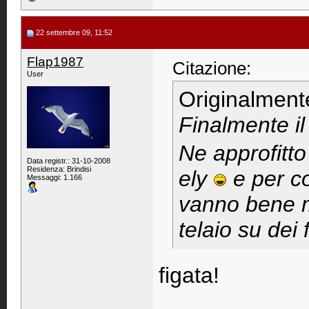
22 settembre 09, 11:52
Flap1987
Citazione:
User
Originalment
Finalmente i
Ne approfitto
Data registr.: 31-10-2008
Residenza: Brindisi
ely
e per c
Messaggi: 1.166
vanno bene ma
telaio su dei f
figata!
____________