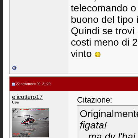
telecomando o 
buono del tipo 
Quindi se trovi
costi meno di 2
vinto
22 settembre 09, 21:29
elicottero17
Citazione:
User
Originalment
figata!
...ma dv l'ha