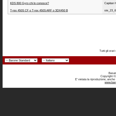
KDS 800 Gyro chi lo conosce?
Capitan 
T-rex 450S CF o T-rex 450S ARF o 3DX450 B
ste_23_
Tutti gli or
Basato
Copyright ©2
E' vietata la riproduzione, anche
www.baro