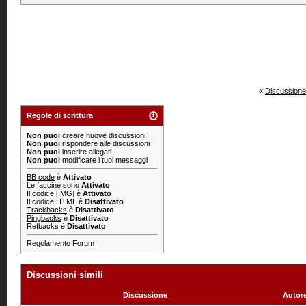
«
Discussione
Regole di scrittura
Non puoi
creare nuove discussioni
Non puoi
rispondere alle discussioni
Non puoi
inserire allegati
Non puoi
modificare i tuoi messaggi
BB code
è
Attivato
Le
faccine
sono
Attivato
Il codice
[IMG]
è
Attivato
Il codice HTML è
Disattivato
Trackbacks
è
Disattivato
Pingbacks
è
Disattivato
Refbacks
è
Disattivato
Regolamento Forum
Discussioni simili
Discussione
Autor