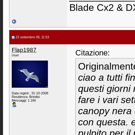
Blade Cx2 & D
22 settembre 09, 11:53
Flap1987
Citazione:
User
Originalment
ciao a tutti 
questi giorni
Data registr.: 31-10-2008
fare i vari s
Residenza: Brindisi
Messaggi: 1.166
canopy nera 
con questa. e
pulpito per i