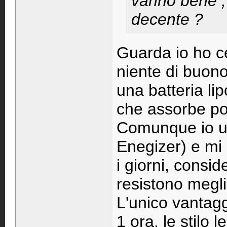
vanno bene ,
decente ?
Guarda io ho c
niente di buon
una batteria l
che assorbe po
Comunque io us
Enegizer) e mi
i giorni, consid
resistono meglio
L'unico vantagg
1 ora, le stilo l