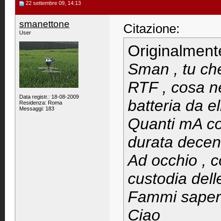
22 settembre 09, 14:13
smanettone
Citazione:
User
Originalment
Sman , tu che
RTF , cosa n
Data registr.: 18-08-2009
batteria da el
Residenza: Roma
Messaggi: 183
Quanti mA co
durata decent
Ad occhio , c
custodia dell
Fammi sape
Ciao