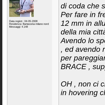
di coda che s
Per fare in f
12 mm in allu
Data registr.: 04-05-2008
Residenza: Barlassina-milano nord
Messaggi: 4.148
della mia citt
Avendo lo spe
, ed avendo 
per pareggiar
BRACE , suppo
OH , non ci c
in hovering c