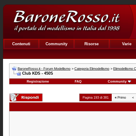
Contenuti
Community
Risorse
Varie
BaroneRosso.it - Forum Modellismo
>
Categoria Elimodellismo
>
Elimodellismo C
Club KDS - 450S
Registrazione
FAQ
Community
Pagina 193 di 381
«
Primo
<