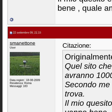
bene , quale a
22 settembre 09, 21:15
smanettone
Citazione:
User
Originalment
Quel sito ch
avranno 10000
Data registr.: 18-08-2009
Secondo me u
Residenza: Roma
Messaggi: 183
trova.
Il mio quesit