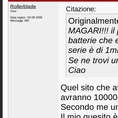
Rollerblade
Citazione:
User
Data registr.: 03-09-2008
Originalment
Messaggi: 450
MAGARI!!! il
batterie che 
serie è di 1
Se ne trovi u
Ciao
Quel sito che 
avranno 10000 t
Secondo me una 
Il mio quesito 