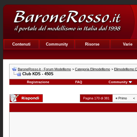
Contenuti
Community
Risorse
Varie
BaroneRosso.it - Forum Modellismo
>
Categoria Elimodellismo
>
Elimodellismo C
Club KDS - 450S
Registrazione
FAQ
Community
Pagina 170 di 381
«
Primo
<