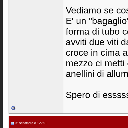
Vediamo se così
E' un "bagaglio
forma di tubo c
avviti due viti
croce in cima al
mezzo ci metti
anellini di allum
Spero di essss
08 settembre 09, 22:01