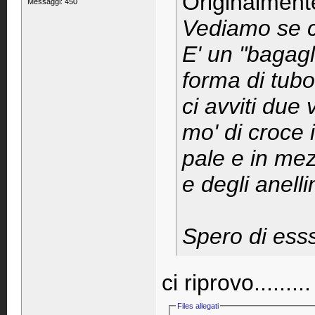
Originalment
Messaggi: 450
Vediamo se c
E' un "bagagl
forma di tubo
ci avviti due 
mo' di croce i
pale e in me
e degli anelli
Spero di ess
ci riprovo........
Files allegati