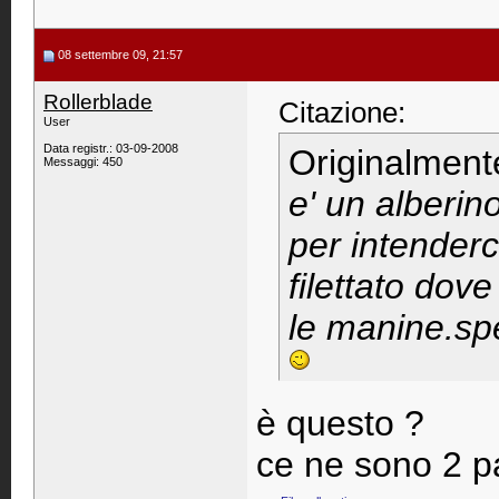
08 settembre 09, 21:57
Rollerblade
Citazione:
User
Data registr.: 03-09-2008
Originalment
Messaggi: 450
e' un alberino
per intenderc
filettato dove
le manine.spe
è questo ?
ce ne sono 2 par