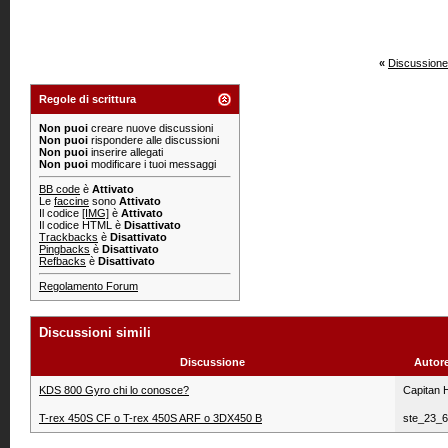
«
Discussione
Regole di scrittura
Non puoi
creare nuove discussioni
Non puoi
rispondere alle discussioni
Non puoi
inserire allegati
Non puoi
modificare i tuoi messaggi
BB code
è
Attivato
Le
faccine
sono
Attivato
Il codice
[IMG]
è
Attivato
Il codice HTML è
Disattivato
Trackbacks
è
Disattivato
Pingbacks
è
Disattivato
Refbacks
è
Disattivato
Regolamento Forum
Discussioni simili
Discussione
Autor
KDS 800 Gyro chi lo conosce?
Capitan 
T-rex 450S CF o T-rex 450S ARF o 3DX450 B
ste_23_