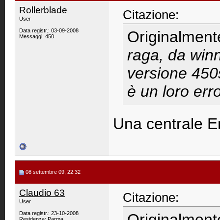
Rollerblade
Citazione:
User
Data registr.: 03-09-2008
Originalment
Messaggi: 450
raga, da winn
versione 450
è un loro err
Una centrale Ene
08 settembre 09, 22:32
Claudio 63
Citazione:
User
Data registr.: 23-10-2008
Originalment
Residenza: Parma