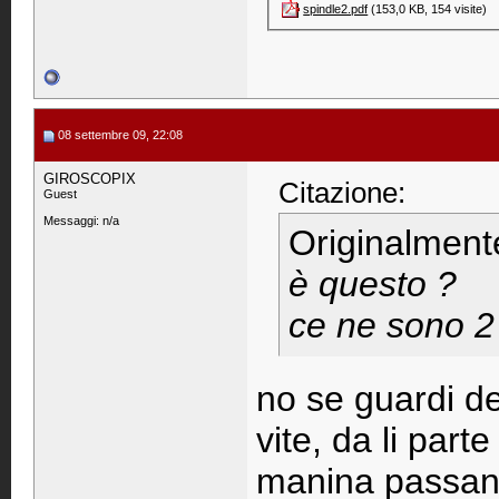
spindle2.pdf‎
(153,0 KB, 154 visite)
08 settembre 09, 22:08
GIROSCOPIX
Citazione:
Guest
Messaggi: n/a
Originalment
è questo ?
ce ne sono 2 p
no se guardi de
vite, da li parte
manina passand