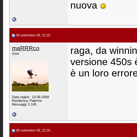
nuova
08 settembre 09, 22:25
maRRRco
raga, da winnin
User
versione 450s 
è un loro error
Data registr.: 13-06-2009
Residenza: Palermo
Messaggi: 5.145
08 settembre 09, 22:29