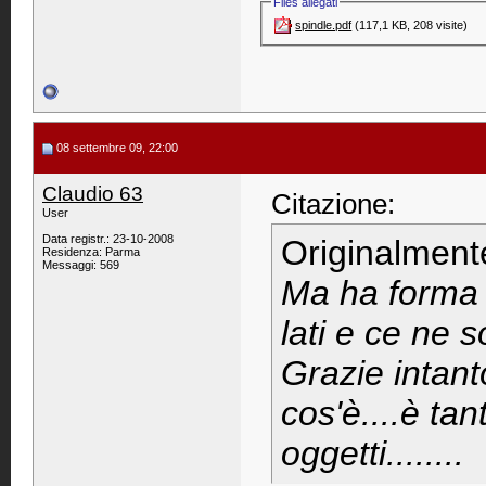
Files allegati
spindle.pdf‎
(117,1 KB, 208 visite)
08 settembre 09, 22:00
Claudio 63
Citazione:
User
Data registr.: 23-10-2008
Originalment
Residenza: Parma
Messaggi: 569
Ma ha forma c
lati e ce ne 
Grazie intanto.
cos'è....è tan
oggetti........