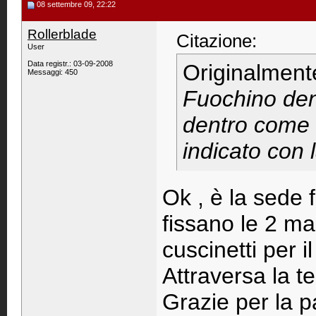
08 settembre 09, 22:22
Rollerblade
Citazione:
User
Data registr.: 03-09-2008
Originalment
Messaggi: 450
Fuochino den
dentro come t
indicato con l
Ok , è la sede f
fissano le 2 ma
cuscinetti per 
Attraversa la te
Grazie per la p