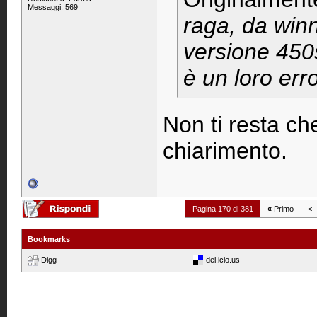
Messaggi: 569
raga, da winn
versione 450
è un loro err
Non ti resta ch
chiarimento.
Pagina 170 di 381
«
Primo
<
Bookmarks
Digg
del.icio.us