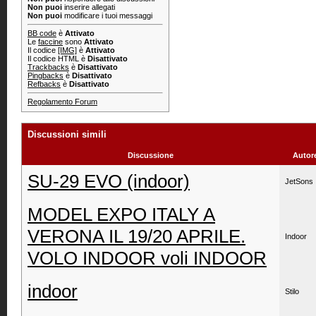
Non puoi
inserire allegati
Non puoi
modificare i tuoi messaggi
BB code
è
Attivato
Le
faccine
sono
Attivato
Il codice
[IMG]
è
Attivato
Il codice HTML è
Disattivato
Trackbacks
è
Disattivato
Pingbacks
è
Disattivato
Refbacks
è
Disattivato
Regolamento Forum
Discussioni simili
Discussione
Autor
SU-29 EVO (indoor)
JetSons
MODEL EXPO ITALY A
VERONA IL 19/20 APRILE.
Indoor
VOLO INDOOR voli INDOOR
indoor
Stilo