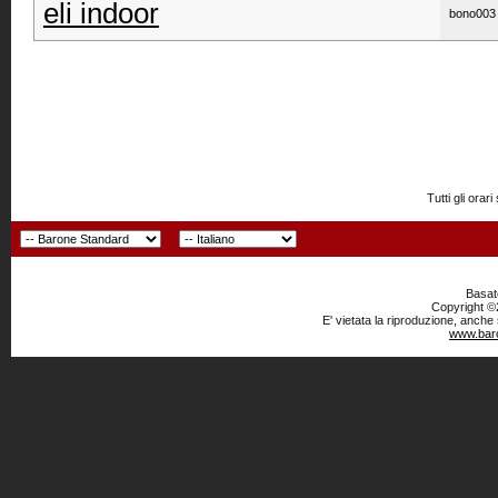
eli indoor
bono003
Tutti gli or
Basato
Copyright ©2
E' vietata la riproduzione, anche
www.baro