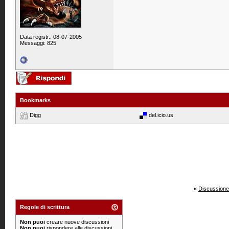
Data registr.: 08-07-2005
Messaggi: 825
Bookmarks
Digg
del.icio.us
«
Discussione
Regole di scrittura
Non puoi
creare nuove discussioni
Non puoi
rispondere alle discussioni