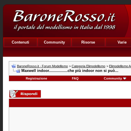
Contenuti
Community
Risorse
Varie
BaroneRosso.it - Forum Modellismo
>
Categoria Elimodellismo
>
Elimodellismo 
Maxwell indoor................che più indoor non si può...
Registrazione
FAQ
Community