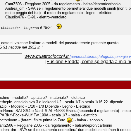
CantZ506 - Reggiane 2005 - da regolamento - balsa/depron/carbonio
Andrea_dm - SVA se il regolamento permettera' due modelli simili (non ti p
molto peggio del tuo) - il resto da regolamento - legno - elettrico
Claudio476 - G-91 - elettro-ventolato
. ehehehehe... ho perso il 18/2! ..
el caso si volesse limitare a modelli del passato tenete presente questo:
 G 91 nacque nel 1952 in
"
___________
www.quattrociocchi.it
(aeromodellismo,fotografie,energie,va
[Fusione Fredda, come spiegarla a mia n
chiro - modello? - ap.alare? - materiale? - elettrico
icthepic- ansaldo sva 3 o lockeed U2 - scala 1/7 o scala 1/16 ?? -dipende
rZipì - Modello - 1/10 - 1/8 Dipende - Legno - Elettrico
heRemu- SAI SS4 o Nardi SIAI FN333 Riviera(secondo il regolamento) - secon
PARKY-Focke-Wulf Fw 190A - scala 1/7 - balsa - elettrico
octordoom - (fatemi finire prima lo Zero
) - balsa - scoppio
antZ506 - Reggiane 2005 - da regolamento - balsa/depron/carbonio
ndrea_dm - SVA se il regolamento permettera' due modelli simili (non ti preocc