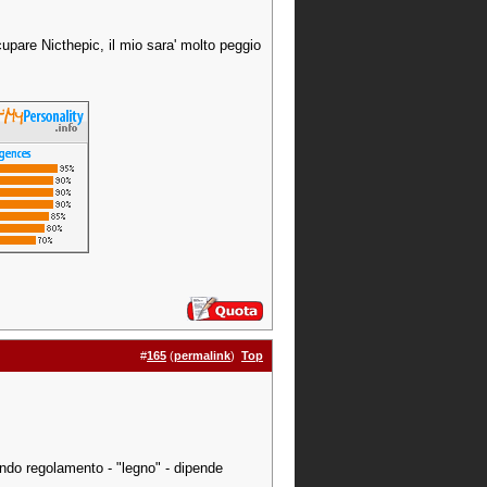
upare Nicthepic, il mio sara' molto peggio
#
165
(
permalink
)
Top
do regolamento - "legno" - dipende