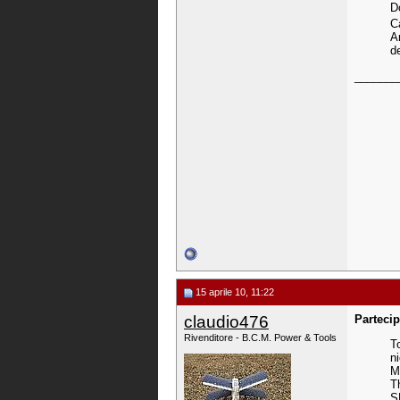
D
C
A
de
_______
15 aprile 10, 11:22
claudio476
Parteci
Rivenditore - B.C.M. Power & Tools
To
n
M
T
S