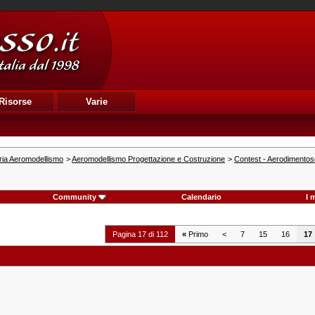
Risorse
Varie
ria Aeromodellismo
>
Aeromodellismo Progettazione e Costruzione
>
Contest - Aerodimentos
Community
Calendario
I 
Pagina 17 di 112
«
Primo
<
7
15
16
17