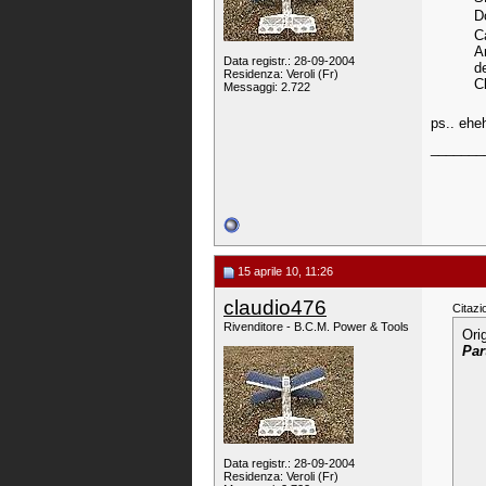
D
C
A
Data registr.: 28-09-2004
de
Residenza: Veroli (Fr)
C
Messaggi: 2.722
ps.. eheh
_______
15 aprile 10, 11:26
claudio476
Citazi
Rivenditore - B.C.M. Power & Tools
Ori
Par
Data registr.: 28-09-2004
Residenza: Veroli (Fr)