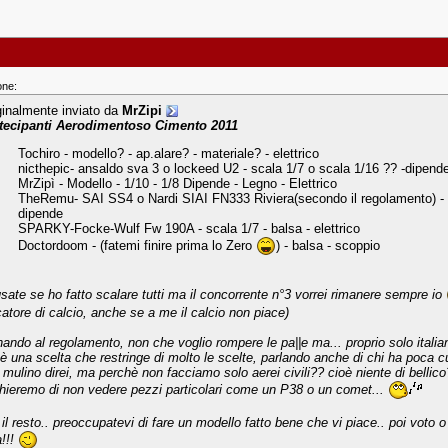
one:
ginalmente inviato da
MrZipi
tecipanti Aerodimentoso Cimento 2011
Tochiro - modello? - ap.alare? - materiale? - elettrico
nicthepic- ansaldo sva 3 o lockeed U2 - scala 1/7 o scala 1/16 ?? -dipend
MrZipì - Modello - 1/10 - 1/8 Dipende - Legno - Elettrico
TheRemu- SAI SS4 o Nardi SIAI FN333 Riviera(secondo il regolamento) - 
dipende
SPARKY-Focke-Wulf Fw 190A - scala 1/7 - balsa - elettrico
Doctordoom - (fatemi finire prima lo Zero
) - balsa - scoppio
sate se ho fatto scalare tutti ma il concorrente n°3 vorrei rimanere sempre io
catore di calcio, anche se a me il calcio non piace)
nando al regolamento, non che voglio rompere le pa||e ma... proprio solo italian
è una scelta che restringe di molto le scelte, parlando anche di chi ha poca cul
 mulino direi, ma perchè non facciamo solo aerei civili?? cioè niente di bellic
chieremo di non vedere pezzi particolari come un P38 o un comet...
 il resto.. preoccupatevi di fare un modello fatto bene che vi piace.. poi voto o
a!!!