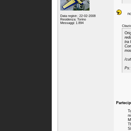
no
Data registr.: 22-02-2008
Residenza: Torino
Messaggi: 1.894
Citazi
Ori
red
tra 
Com
mod
/cut
Ps:
Parteci
To
n
M
T
S