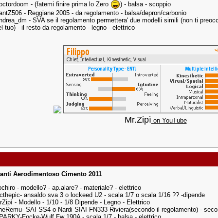
octordoom - (fatemi finire prima lo Zero
) - balsa - scoppio
antZ506 - Reggiane 2005 - da regolamento - balsa/depron/carbonio
ndrea_dm - SVA se il regolamento permettera' due modelli simili (non ti preocc
l tuo) - il resto da regolamento - legno - elettrico
___________
Mr.Zipì
on YouTube
panti Aerodimentoso Cimento 2011
chiro - modello? - ap.alare? - materiale? - elettrico
icthepic- ansaldo sva 3 o lockeed U2 - scala 1/7 o scala 1/16 ?? -dipende
rZipì - Modello - 1/10 - 1/8 Dipende - Legno - Elettrico
heRemu- SAI SS4 o Nardi SIAI FN333 Riviera(secondo il regolamento) - secon
PARKY-Focke-Wulf Fw 190A - scala 1/7 - balsa - elettrico