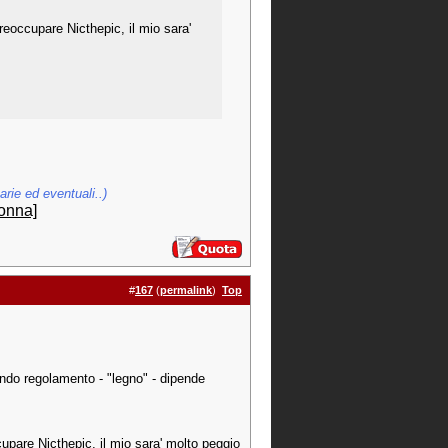
reoccupare Nicthepic, il mio sara'
rie ed eventuali..)
onna]
#
167
(
permalink
)
Top
do regolamento - "legno" - dipende
upare Nicthepic, il mio sara' molto peggio