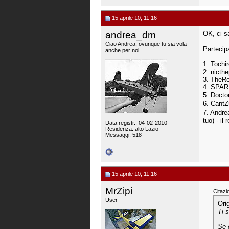
15 aprile 10, 11:16
andrea_dm
OK, ci sa
Ciao Andrea, ovunque tu sia vola
Partecip
anche per noi.
1. Tochir
2. nicth
3. TheRe
4. SPARK
5. Doctor
6. CantZ
7. Andre
tuo) - il
Data registr.: 04-02-2010
Residenza: alto Lazio
Messaggi: 518
15 aprile 10, 11:16
MrZipi
Citazi
User
Ori
Ti 
Se 