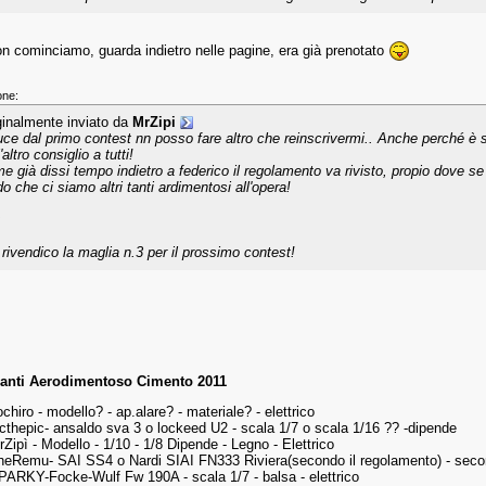
n cominciamo, guarda indietro nelle pagine, era già prenotato
one:
ginalmente inviato da
MrZipi
uce dal primo contest nn posso fare altro che reinscrivermi.. Anche perché è 
l'altro consiglio a tutti!
e già dissi tempo indietro a federico il regolamento va rivisto, propio dove se 
o che ci siamo altri tanti ardimentosi all'opera!
 rivendico la maglia n.3 per il prossimo contest!
panti Aerodimentoso Cimento 2011
chiro - modello? - ap.alare? - materiale? - elettrico
icthepic- ansaldo sva 3 o lockeed U2 - scala 1/7 o scala 1/16 ?? -dipende
rZipì - Modello - 1/10 - 1/8 Dipende - Legno - Elettrico
heRemu- SAI SS4 o Nardi SIAI FN333 Riviera(secondo il regolamento) - secon
PARKY-Focke-Wulf Fw 190A - scala 1/7 - balsa - elettrico