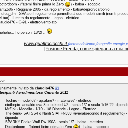
octordoom - (fatemi finire prima lo Zero
) - balsa - scoppio
antZ506 - Reggiane 2005 - da regolamento - balsa/depron/carbonio
ndrea_dm - SVA se il regolamento permettera' due modelli simili (non ti preocc
l tuo) - il resto da regolamento - legno - elettrico
laudio476 - G-91 - elettro-ventolato
ehehe... ho perso il 18/2! ..
___________
www.quattrociocchi.it
(aeromodellismo,fotografie,energie,va
[Fusione Fredda, come spiegarla a mia n
one:
ginalmente inviato da
claudio476
tecipanti Aerodimentoso Cimento 2011
Tochiro - modello? - ap.alare? - materiale? - elettrico
nicthepic- ansaldo sva 3 o lockeed U2 - scala 1/7 o scala 1/16 ?? -dipend
MrZipì - Modello - 1/10 - 1/8 Dipende - Legno - Elettrico
TheRemu- SAI SS4 o Nardi SIAI FN333 Riviera(secondo il regolamento) - 
dipende
SPARKY-Focke-Wulf Fw 190A - scala 1/7 - balsa - elettrico
Doctordoom - (fatemi finire prima lo Zero
) - balsa - scoppio