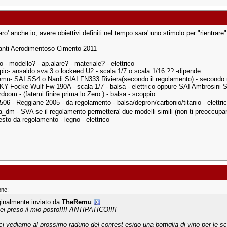
ro' anche io, avere obiettivi definiti nel tempo sara' uno stimolo per "rientrar
anti Aerodimentoso Cimento 2011
o - modello? - ap.alare? - materiale? - elettrico
epic- ansaldo sva 3 o lockeed U2 - scala 1/7 o scala 1/16 ?? -dipende
mu- SAI SS4 o Nardi SIAI FN333 Riviera(secondo il regolamento) - secondo r
Y-Focke-Wulf Fw 190A - scala 1/7 - balsa - elettrico oppure SAI Ambrosini 
doom - (fatemi finire prima lo Zero ) - balsa - scoppio
506 - Reggiane 2005 - da regolamento - balsa/depron/carbonio/titanio - elettr
a_dm - SVA se il regolamento permettera' due modelli simili (non ti preoccupare
 resto da regolamento - legno - elettrico
one:
ginalmente inviato da
TheRemu
sei preso il mio posto!!!! ANTIPATICO!!!!
ci vediamo al prossimo raduno del contest esigo una bottiglia di vino per le sc