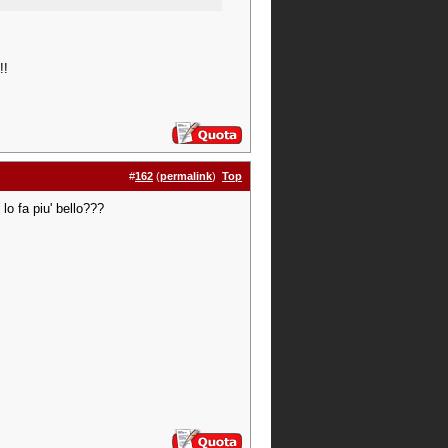
!!
#
162
(
permalink
)
Top
 lo fa piu' bello???