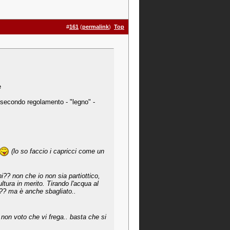
#
161
(
permalink
)
Top
e
secondo regolamento - "legno" -
(lo so faccio i capricci come un
i?? non che io non sia partiottico,
tura in merito. Tirando l'acqua al
o?? ma è anche sbagliato..
 non voto che vi frega.. basta che si