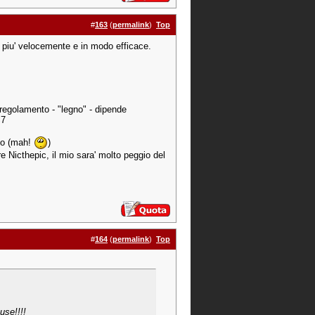
#
163
(
permalink
)
Top
e" piu' velocemente e in modo efficace.
egolamento - "legno" - dipende
S7
ico (mah!
)
 Nicthepic, il mio sara' molto peggio del
#
164
(
permalink
)
Top
use!!!!