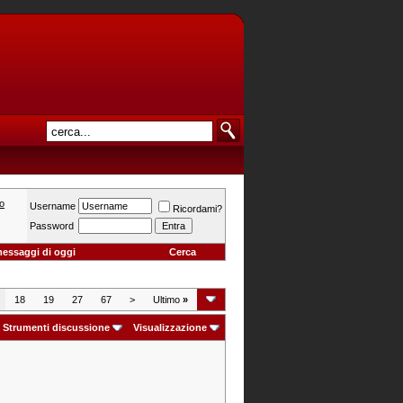
o
Username
Ricordami?
Password
messaggi di oggi
Cerca
18
19
27
67
>
Ultimo
»
Strumenti discussione
Visualizzazione