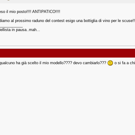
reso il mio posto!!!! ANTIPATICO!!!!
diamo al prossimo raduno del contest esigo una bottiglia di vino per le scuse!!
___________
llista in pausa..mah...
qualcuno ha già scelto il mio modello???? devo cambiarlo???
o si fa a chi