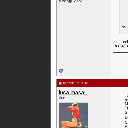
Messaggi: 2.722
ps.
oh.... n
"
Il FIAT
_______
15 aprile 10, 11:42
luca.masali
To
User
n
M
T
S
D
C
A