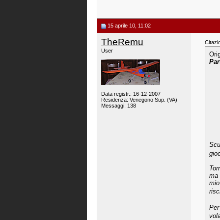
15 aprile 10, 11:02
TheRemu
Citazi
User
Ori
Par
Data registr.: 16-12-2007
Residenza: Venegono Sup. (VA)
Messaggi: 138
Scu
gio
Tor
ma 
mio
ris
Per
vol