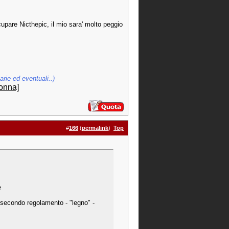
upare Nicthepic, il mio sara' molto peggio
rie ed eventuali..)
onna]
#
166
(
permalink
)
Top
e
secondo regolamento - "legno" -