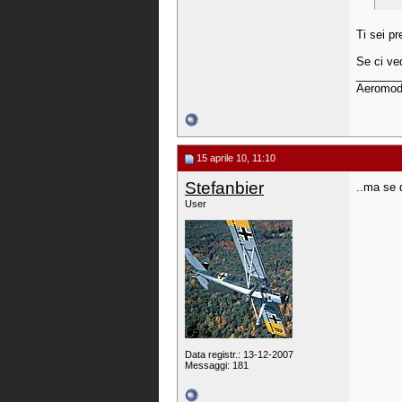
Ti sei p
Se ci ve
_______
Aeromode
15 aprile 10, 11:10
Stefanbier
..ma se 
User
Data registr.: 13-12-2007
Messaggi: 181