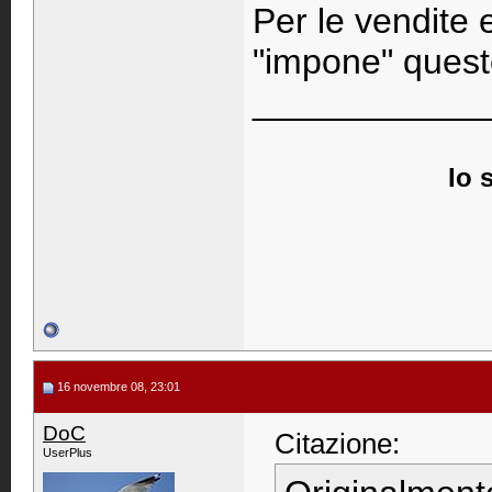
Per le vendite 
"impone" quest
____________
Io 
16 novembre 08, 23:01
DoC
Citazione:
UserPlus