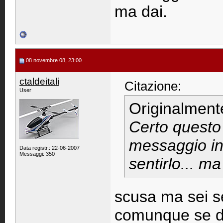
ma dai.
08 novembre 08, 23:00
ctaldeitali
Citazione:
User
Originalment
Certo questo 
messaggio inu
Data registr.: 22-06-2007
Messaggi: 350
sentirlo... ma
scusa ma sei s
comunque se dev