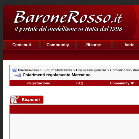
Contenuti
Community
Risorse
Varie
BaroneRosso.it - Forum Modellismo
>
Discussioni generali
>
Comunicazioni dallo
Chiarimenti regolamento Mercatino
Registrazione
FAQ
Community