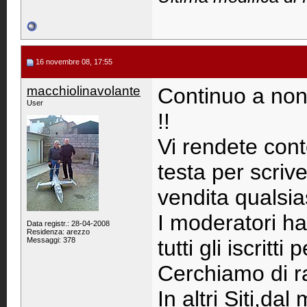
16 novembre 08, 17:55
macchiolinavolante
Continuo a non
User
!!
Vi rendete cont
testa per scriv
vendita qualsia
I moderatori ha
Data registr.: 28-04-2008
Residenza: arezzo
Messaggi: 378
tutti gli iscritti
Cerchiamo di ra
In altri Siti,dal