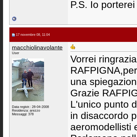
P.S. Io porterei
17 novembre 08, 11:04
macchiolinavolante
User
Vorrei ringrazi
RAFPIGNA,perch
una spiegazion
Grazie RAFPIGN
L'unico punto 
Data registr.: 28-04-2008
Residenza: arezzo
in disaccordo 
Messaggi: 378
aeromodellisti e