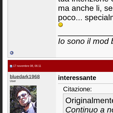
ma anche li, se
poco... special
____________
Io sono il mod 
17 novembre 08, 06:11
bluedark1968
interessante
User
Citazione:
Originalment
Continuo a n