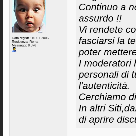
Continuo a n
assurdo !!
Vi rendete c
fasciarsi la 
Data registr.: 10-01-2006
Residenza: Roma
Messaggi: 8.376
poter mettere
I moderatori 
personali di tu
l'autenticità.
Cerchiamo di 
In altri Siti,
di aprire disc