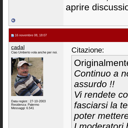
aprire discussio
16 novembre 08, 18:07
cadal
Citazione:
Ciao Umberto vola anche per noi.
Originalment
Continuo a n
assurdo !!
Vi rendete c
Data registr.: 27-10-2003
fasciarsi la 
Residenza: Palermo
Messaggi: 6.541
poter mettere
I moderatori 