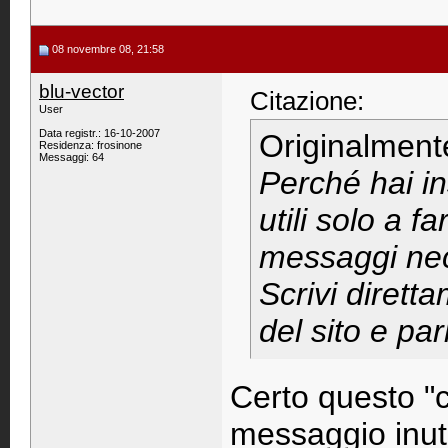
08 novembre 08, 21:58
blu-vector
Citazione:
User
Data registr.: 16-10-2007
Originalment
Residenza: frosinone
Messaggi: 64
Perché hai in
utili solo a f
messaggi nece
Scrivi dirett
del sito e par
Certo questo "c
messaggio inutil