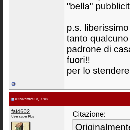
"bella" pubblic
p.s. liberissi
tanto qualcuno 
padrone di cas
fuori!!
per lo stendere
09 novembre 08, 00:08
fai4602
Citazione:
User super Plus
Originalment