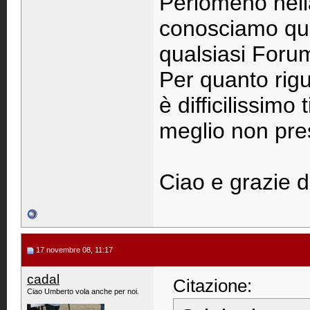
Perlomeno nella
conosciamo quas
qualsiasi Forum
Per quanto rigu
è difficilissimo
meglio non pres
Ciao e grazie di
17 novembre 08, 11:17
cadal
Citazione:
Ciao Umberto vola anche per noi.