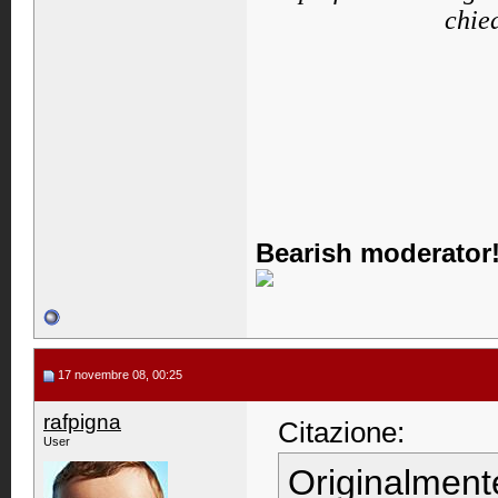
chied
Bearish moderator!
17 novembre 08, 00:25
rafpigna
Citazione:
User
Originalment