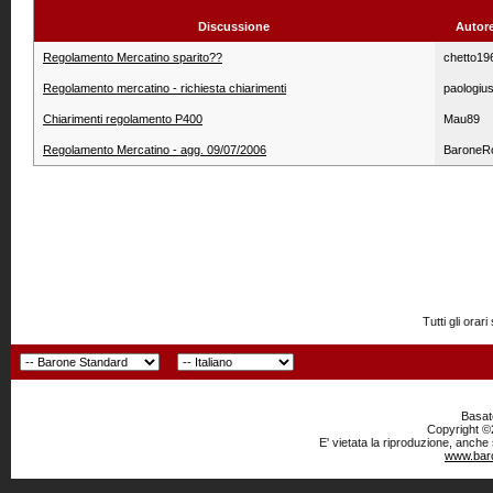
Discussione
Autor
Regolamento Mercatino sparito??
chetto19
Regolamento mercatino - richiesta chiarimenti
paologiu
Chiarimenti regolamento P400
Mau89
Regolamento Mercatino - agg. 09/07/2006
BaroneR
Tutti gli or
Basato
Copyright ©2
E' vietata la riproduzione, anche
www.baro