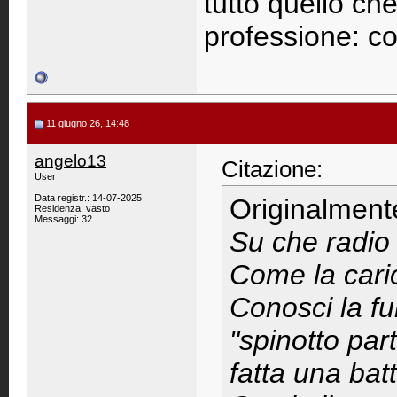
tutto quello che
professione: cor
11 giugno 26, 14:48
angelo13
Citazione:
User
Data registr.: 14-07-2025
Originalment
Residenza: vasto
Messaggi: 32
Su che radio 
Come la cari
Conosci la fu
"spinotto par
fatta una bat