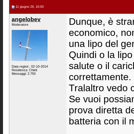
11 giugno 26, 16:00
angelobev
Dunque, è stra
Moderatore
economico, non
una lipo del ge
Quindi o la lip
salute o il car
Data registr.: 02-10-2014
Residenza: Chieti
correttamente.
Messaggi: 2.750
Tralaltro vedo 
Se vuoi possiam
prova diretta d
batteria con il 