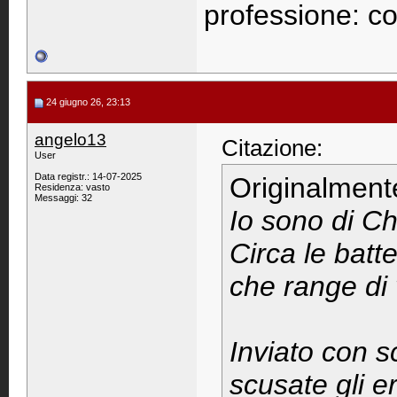
professione: cor
24 giugno 26, 23:13
angelo13
Citazione:
User
Data registr.: 14-07-2025
Originalment
Residenza: vasto
Messaggi: 32
Io sono di Chi
Circa le batt
che range di 
Inviato con s
scusate gli er