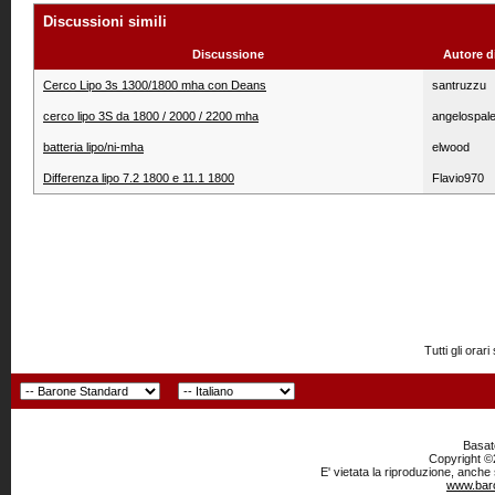
Discussioni simili
Discussione
Autore d
Cerco Lipo 3s 1300/1800 mha con Deans
santruzzu
cerco lipo 3S da 1800 / 2000 / 2200 mha
angelospal
batteria lipo/ni-mha
elwood
Differenza lipo 7.2 1800 e 11.1 1800
Flavio970
Tutti gli or
Basato
Copyright ©2
E' vietata la riproduzione, anche
www.baro