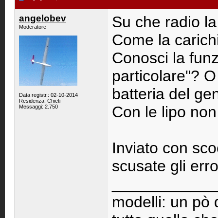
angelobev
Su che radio la
Moderatore
Come la carich
Conosci la funz
particolare"? O
batteria del ge
Data registr.: 02-10-2014
Residenza: Chieti
Con le lipo non
Messaggi: 2.750
Inviato con sco
scusate gli erro
____________
modelli: un pò d