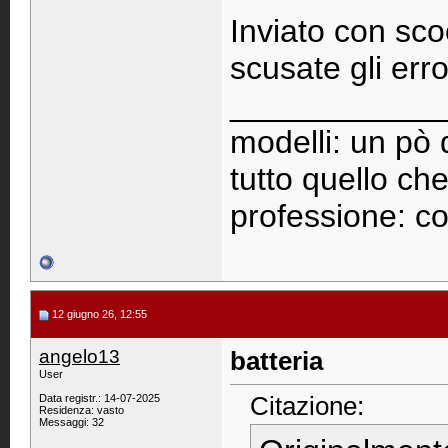
Inviato con sco
scusate gli erro
____________
modelli: un pò d
tutto quello che
professione: cor
12 giugno 26, 12:55
angelo13
batteria
User
Citazione:
Data registr.: 14-07-2025
Residenza: vasto
Messaggi: 32