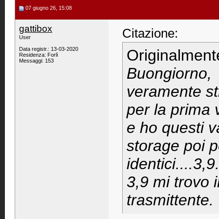
07 giugno 26, 15:08
gattibox
Citazione:
User
Data registr.: 13-03-2020
Originalment
Residenza: Forlì
Messaggi: 153
Buongiorno,
veramente st
per la prima v
e ho questi va
storage poi po
identici....3,
3,9 mi trovo i
trasmittente.