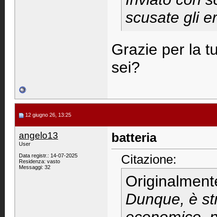
scusate gli er
Grazie per la t
sei?
12 giugno 26, 13:25
angelo13
batteria
User
Citazione:
Data registr.: 14-07-2025
Residenza: vasto
Messaggi: 32
Originalment
Dunque, è st