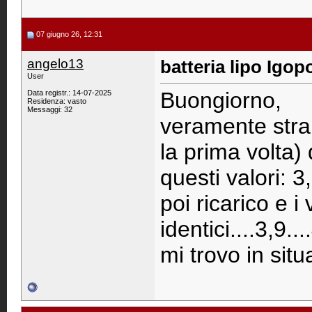
07 giugno 26, 12:31
angelo13
batteria lipo Igo
User
Buongiorno,
Data registr.: 14-07-2025
Residenza: vasto
Messaggi: 32
veramente stra
la prima volta) 
questi valori: 3
poi ricarico e i
identici....3,9.
mi trovo in situ