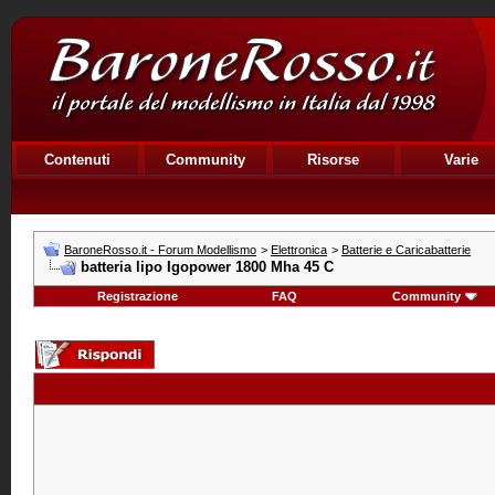
Contenuti
Community
Risorse
Varie
BaroneRosso.it - Forum Modellismo
>
Elettronica
>
Batterie e Caricabatterie
batteria lipo Igopower 1800 Mha 45 C
Registrazione
FAQ
Community