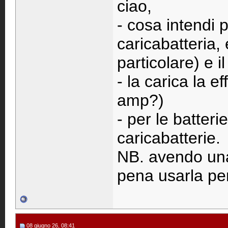
ciao,
- cosa intendi 
caricabatteria, 
particolare) e i
- la carica la e
amp?)
- per le batteri
caricabatterie.
NB. avendo una 
pena usarla pe
08 giugno 26, 08:41