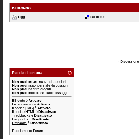
Bookmarks
Digg
del.icio.us
«
Discussione
Regole di scrittura
Non puoi
creare nuove discussioni
Non puoi
rispondere alle discussioni
Non puoi
inserire allegati
Non puoi
modificare i tuoi messaggi
BB code
è
Attivato
Le
faccine
sono
Attivato
Il codice
[IMG]
è
Attivato
Il codice HTML è
Disattivato
Trackbacks
è
Disattivato
Pingbacks
è
Disattivato
Refbacks
è
Disattivato
Regolamento Forum