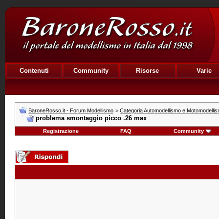
Contenuti
Community
Risorse
Varie
BaroneRosso.it - Forum Modellismo
>
Categoria Automodellismo e Motomodelli
problema smontaggio picco .26 max
Registrazione
FAQ
Community