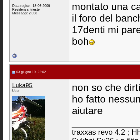
montato una ca
Data registr.: 18-06-2009
Residenza: trieste
Messaggi: 2.038
il foro del ban
17denti mi par
boh
03 giugno 10, 22:02
Luka95
non so che dirt
User
ho fatto nessun
aiutare
____________
traxxas revo 4.2 ; HH