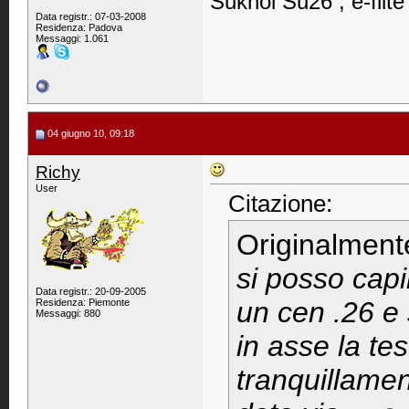
Sukhoi Su26 ; e-flite
Data registr.: 07-03-2008
Residenza: Padova
Messaggi: 1.061
04 giugno 10, 09:18
Richy
User
Citazione:
Originalment
si posso cap
Data registr.: 20-09-2005
un cen .26 e 
Residenza: Piemonte
Messaggi: 880
in asse la tes
tranquillamen