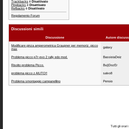
Trackbacks
è
Disattivato
Pingbacks
è
Disattivato
Refbacks
è
Disattivato
Regolamento Forum
Discussioni simili
Discussione
Autore discuss
Modificare pinza amperometrica Graupner per memoriz. picco
galaxy
max
Problema picco p7r-evo 2 rally edo mod.
BassistaDeiz
Risolto problema Picco.
Bu||DozEr
problema picco z AIUTO!!
salvo8
Problema smontaggio campanellino
Pensio
Tutti gli or