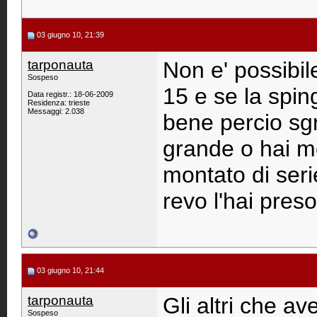
03 giugno 10, 21:39
tarponauta
Non e' possibi
Sospeso
15 e se la spin
Data registr.: 18-06-2009
Residenza: trieste
Messaggi: 2.038
bene percio sg
grande o hai mo
montato di seri
revo l'hai pre
03 giugno 10, 21:44
tarponauta
Gli altri che 
Sospeso