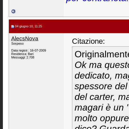
04 giugno 10, 11:25
AlecsNova
Citazione:
Sospeso
Data registr.: 16-07-2009
Originalment
Residenza: Bari
Messaggi: 2.708
Ok ma questo
dedicato, ma
spessore del 
del carter, m
magari è un "
molto oppure, 
dico? Guarda