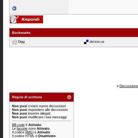
Bookmarks
Digg
del.icio.us
«
Discussione
Regole di scrittura
Non puoi
creare nuove discussioni
Non puoi
rispondere alle discussioni
Non puoi
inserire allegati
Non puoi
modificare i tuoi messaggi
BB code
è
Attivato
Le
faccine
sono
Attivato
Il codice
[IMG]
è
Attivato
Il codice HTML è
Disattivato