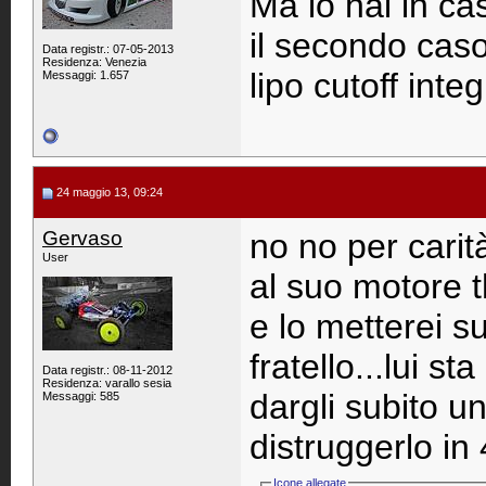
Ma lo hai in ca
il secondo caso
Data registr.: 07-05-2013
Residenza: Venezia
lipo cutoff integ
Messaggi: 1.657
24 maggio 13, 09:24
Gervaso
no no per carit
User
al suo motore t
e lo metterei s
fratello...lui s
Data registr.: 08-11-2012
Residenza: varallo sesia
dargli subito u
Messaggi: 585
distruggerlo in 
Icone allegate