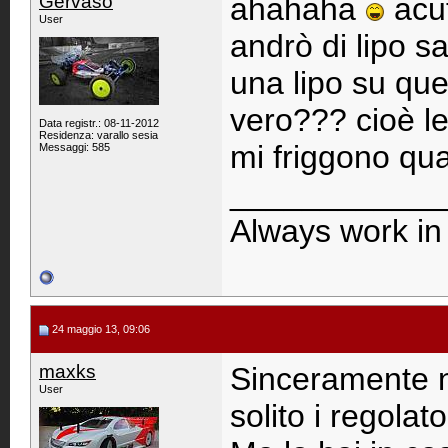
Gervaso
ahahaha
acut
User
andrò di lipo s
una lipo su que
vero??? cioè le
Data registr.: 08-11-2012
Residenza: varallo sesia
mi friggono qu
Messaggi: 585
____________
Always work in 
24 maggio 13, 09:06
maxks
Sinceramente no
User
solito i regolat