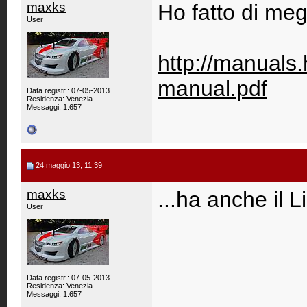
maxks
Ho fatto di meg
User
http://manual
manual.pdf
Data registr.: 07-05-2013
Residenza: Venezia
Messaggi: 1.657
24 maggio 13, 11:39
maxks
...ha anche il L
User
Data registr.: 07-05-2013
Residenza: Venezia
Messaggi: 1.657