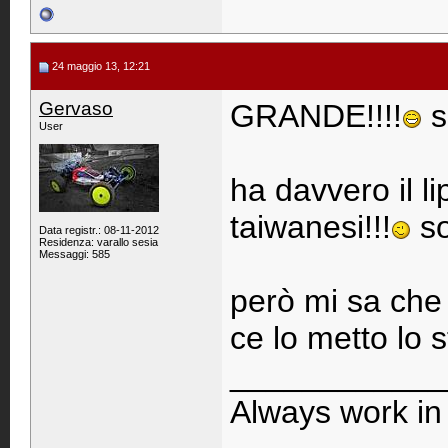
24 maggio 13, 12:21
Gervaso
GRANDE!!!!
s
User
ha davvero il lip
taiwanesi!!!
so
Data registr.: 08-11-2012
Residenza: varallo sesia
Messaggi: 585
però mi sa che 
ce lo metto lo s
____________
Always work in 