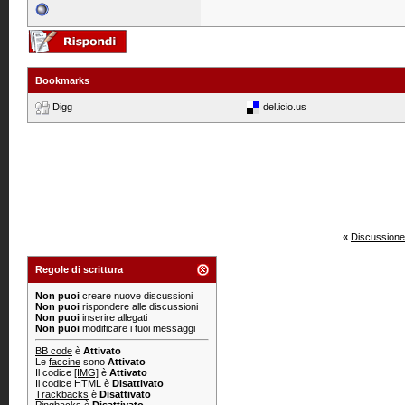
Bookmarks
Digg
del.icio.us
«
Discussione
Regole di scrittura
Non puoi
creare nuove discussioni
Non puoi
rispondere alle discussioni
Non puoi
inserire allegati
Non puoi
modificare i tuoi messaggi
BB code
è
Attivato
Le
faccine
sono
Attivato
Il codice
[IMG]
è
Attivato
Il codice HTML è
Disattivato
Trackbacks
è
Disattivato