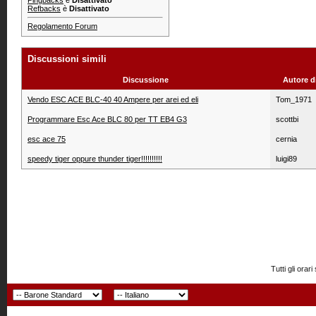
Pingbacks
è
Disattivato
Refbacks
è
Disattivato
Regolamento Forum
Discussioni simili
Discussione
Autore d
Vendo ESC ACE BLC-40 40 Ampere per arei ed eli
Tom_1971
Programmare Esc Ace BLC 80 per TT EB4 G3
scottbi
esc ace 75
cernia
speedy tiger oppure thunder tiger!!!!!!!!!!
luigi89
Tutti gli or