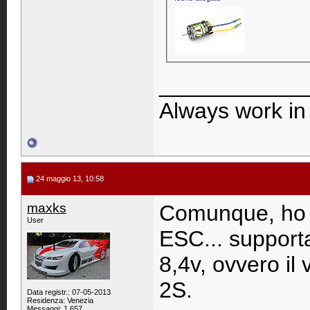
____________
Always work in 
24 maggio 13, 10:58
maxks
Comunque, ho g
User
ESC... support
8,4v, ovvero il
2S.
Data registr.: 07-05-2013
Residenza: Venezia
Messaggi: 1.657