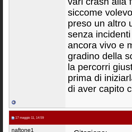
vari crash alla
siccome volevo
preso un altro 
senza incident
ancora vivo e m
gradino della s
la percorri giu
prima di inizia
di aver capito c
17 maggio 11, 14:59
naftone1