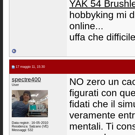
YAK 54 Brushl
hobbyking mi d
online...
uffa che difficile
17 maggio 11, 15:30
spectre400
NO zero un cac
User
figurati con qu
fidati che il si
veramente entra
Data registr.: 16-05-2010
mentali. Ti con
Residenza: Salzano (VE)
Messaggi: 532