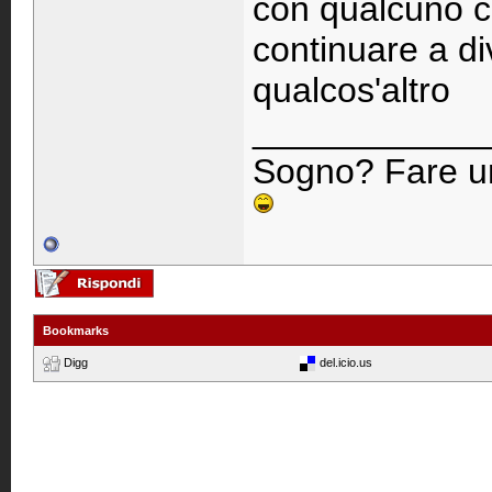
con qualcuno c
continuare a div
qualcos'altro
____________
Sogno? Fare un
Bookmarks
Digg
del.icio.us