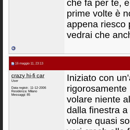
che fa per te, 
prime volte è n
appena riesco p
vedrai che anch
16 maggio 11, 23:13
crazy hi-fi car
Iniziato con un
User
rigorosamente in
Data registr.: 11-12-2006
Residenza: Milano
Messaggi: 85
volare niente al
dalla finestra a
volare quasi so