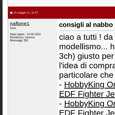
14 maggio 11, 11:47
naftone1
consigli al nabbo 
User
ciao a tutti ! d
Data registr.: 14-05-2011
Residenza: vicenza
Messaggi: 391
modellismo... h
3ch) giusto pe
l'idea di compra
particolare ch
-
HobbyKing On
EDF Fighter Je
-
HobbyKing On
EDF Fighter Je