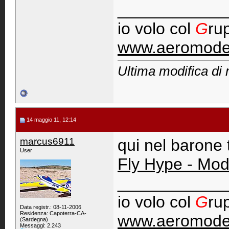
____________
io volo col
G
ru
www.aeromodel
Ultima modifica di
14 maggio 11, 12:14
marcus6911
qui nel barone
User
Fly Hype - Mod
____________
io volo col
G
ru
Data registr.: 08-11-2006
Residenza: Capoterra-CA-
www.aeromodel
(Sardegna)
Messaggi: 2.243