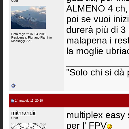
User
ALMENO 4 ch, 
poi se vuoi ini
durerà più di 3
Data registr.: 07-04-2011
malapena i rest
Residenza: Rignano Flaminio
Messaggi: 321
la moglie ubri
____________
"Solo chi si dà
14 maggio 11, 20:19
mithrandir
multiplex easy 
User
per l' FPV