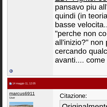
pansavo piu all
quindi (in teor
basse velocita.
"perche non co
all'inizio?" no
cercando qualc
avanti.... come
14 maggio 11, 12:05
marcus6911
Citazione:
User
Originalment