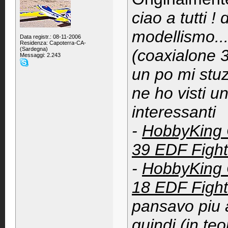
ciao a tutti !
modellismo...
Data registr.: 08-11-2006
Residenza: Capoterra-CA-
(Sardegna)
(coaxialone 
Messaggi: 2.243
un po mi stuz
ne ho visti u
interessanti
-
HobbyKing O
39 EDF Fight
-
HobbyKing O
18 EDF Fight
pansavo piu a
quindi (in te