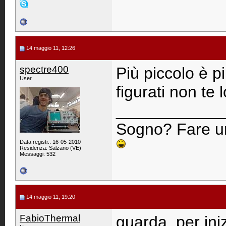
14 maggio 11, 12:26
spectre400
Più piccolo è pi
User
figurati non te 
____________
Sogno? Fare un
Data registr.: 16-05-2010
Residenza: Salzano (VE)
Messaggi: 532
14 maggio 11, 19:20
FabioThermal
guarda, per iniz