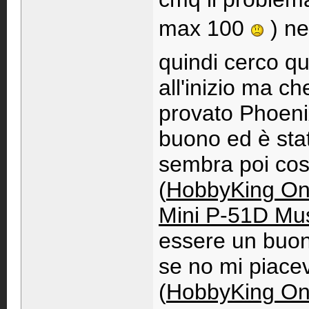
max 100
) ne
quindi cerco q
all'inizio ma c
provato Phoeni
buono ed è sta
sembra poi cosi 
(
HobbyKing Onl
Mini P-51D Mus
essere un buo
se no mi piace
(
HobbyKing Onl