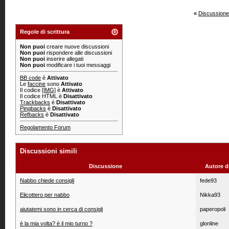
«
Discussione
Regole di scrittura
Non puoi
creare nuove discussioni
Non puoi
rispondere alle discussioni
Non puoi
inserire allegati
Non puoi
modificare i tuoi messaggi
BB code
è
Attivato
Le
faccine
sono
Attivato
Il codice
[IMG]
è
Attivato
Il codice HTML è
Disattivato
Trackbacks
è
Disattivato
Pingbacks
è
Disattivato
Refbacks
è
Disattivato
Regolamento Forum
Discussioni simili
Discussione
Autore d
Nabbo chiede consigli
fede93
Elicottero per nabbo
Nikka93
aiutatemi sono in cerca di consigli
paperopoli
è la mia volta? è il mio turno ?
glonline