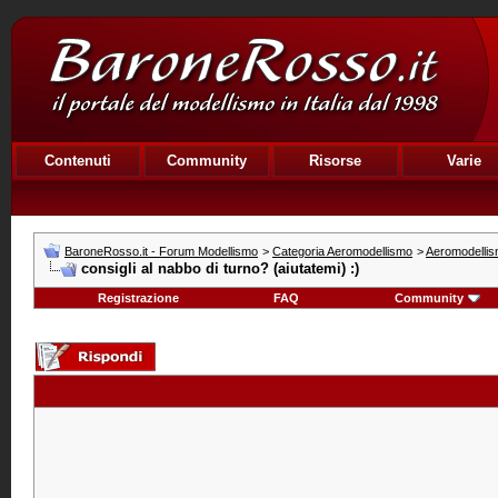
Contenuti
Community
Risorse
Varie
BaroneRosso.it - Forum Modellismo
>
Categoria Aeromodellismo
>
Aeromodelli
consigli al nabbo di turno? (aiutatemi) :)
Registrazione
FAQ
Community