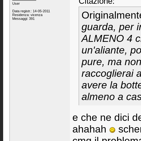
Citazione:
User
Data registr.: 14-05-2011
Originalment
Residenza: vicenza
Messaggi: 391
guarda, per i
ALMENO 4 ch
un'aliante, po
pure, ma non 
raccoglierai 
avere la bott
almeno a ca
e che ne dici d
ahahah
scher
cmq il problema