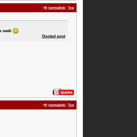
#
8
(
permalink
)
Top
la saab
Quoted post
#
9
(
permalink
)
Top