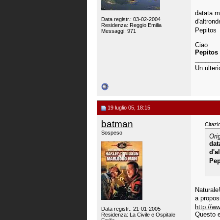
datata m
Data registr.: 03-02-2004
d'altron
Residenza: Reggio Emilia
Pepitos
Messaggi: 971
_______
Ciao
Pepitos
_______
Un ulteri
19 luglio 05, 18:15
batman
Citazi
Sospeso
Ori
dat
d'a
Pep
Naturale
a propos
http://w
Data registr.: 21-01-2005
Questo er
Residenza: La Civile e Ospitale