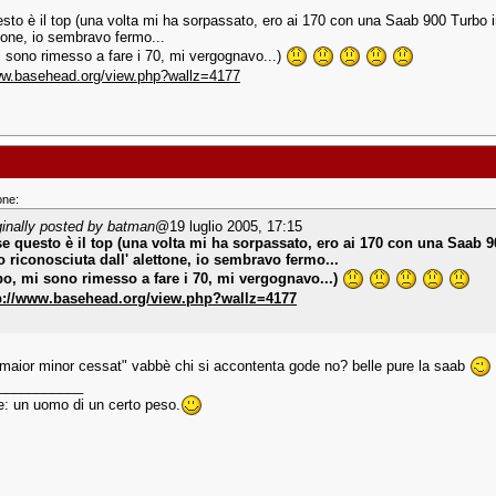
esto è il top (una volta mi ha sorpassato, ero ai 170 con una Saab 900 Turbo i
ttone, io sembravo fermo...
 sono rimesso a fare i 70, mi vergognavo...)
ww.basehead.org/view.php?wallz=4177
one:
ginally posted by batman
@19 luglio 2005, 17:15
se questo è il top (una volta mi ha sorpassato, ero ai 170 con una Saab 9
ho riconosciuta dall' alettone, io sembravo fermo...
o, mi sono rimesso a fare i 70, mi vergognavo...)
p://www.basehead.org/view.php?wallz=4177
maior minor cessat" vabbè chi si accontenta gode no? belle pure la saab
___________
: un uomo di un certo peso.