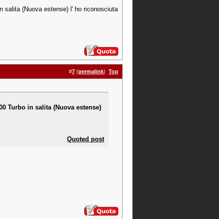
n salita (Nuova estense) l' ho riconosciuta
#
7
(
permalink
)
Top
00 Turbo in salita (Nuova estense)
Quoted post