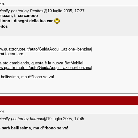
one:
ginally posted by Pepitos
@19 luglio 2005, 17:37
maaan, ti cercanooo
liono i disegni della tua car
itos
ww.quattroruote.it/auto/GuidaAcqui...azione=benzina|
mi tocca fare...
a sto cambiando, questa è la nuova BatMobile!
ww.quattroruote.it/auto/GuidaAcqui...azione=benzina|
 bellissima, ma d**bono se va!
one:
ginally posted by batman
@19 luglio 2005, 17:45
 sarà bellissima, ma d**bono se va!