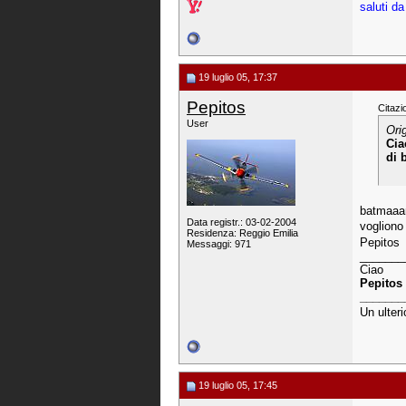
saluti da
19 luglio 05, 17:37
Pepitos
Citazi
User
Ori
Cia
di 
batmaaan
Data registr.: 03-02-2004
vogliono 
Residenza: Reggio Emilia
Pepitos
Messaggi: 971
_______
Ciao
Pepitos
_______
Un ulteri
19 luglio 05, 17:45