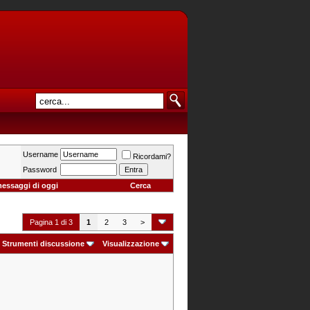
Username
Ricordami?
Password
messaggi di oggi
Cerca
Pagina 1 di 3
1
2
3
>
Strumenti discussione
Visualizzazione