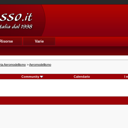
Risorse
Varie
ria Aeromodellismo
>
Aeromodellismo
Community
Calendario
I 