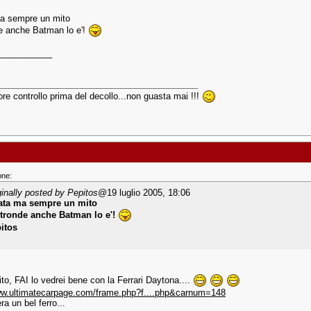
a sempre un mito
de anche Batman lo e'!
___________
_________________________________________
ore controllo prima del decollo...non guasta mai !!!
one:
ginally posted by Pepitos
@19 luglio 2005, 18:06
ata ma sempre un mito
ltronde anche Batman lo e'!
itos
!
ito, FAI lo vedrei bene con la Ferrari Daytona....
ww.ultimatecarpage.com/frame.php?f....php&carnum=148
a un bel ferro...