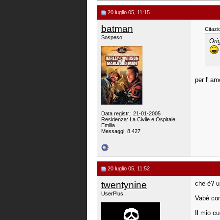
20 luglio 05, 11:15
batman
Citazi
Sospeso
Ori
per l' a
Data registr.: 21-01-2005
Residenza: La Civile e Ospitale
Emilia
Messaggi: 8.427
20 luglio 05, 11:52
twentynine
che è? u
UserPlus
Vabè con
Il mio c