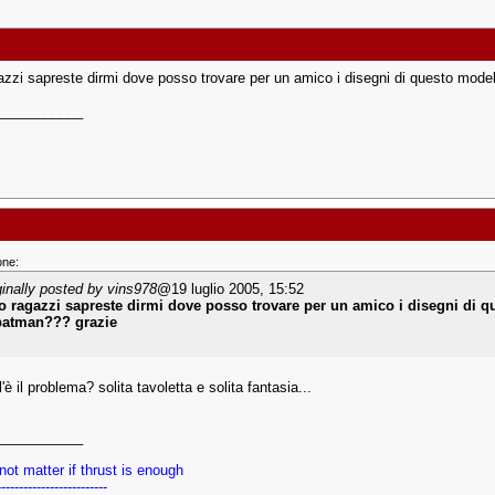
azzi sapreste dirmi dove posso trovare per un amico i disegni di questo mod
___________
one:
ginally posted by vins978
@19 luglio 2005, 15:52
o ragazzi sapreste dirmi dove posso trovare per un amico i disegni di
batman??? grazie
'è il problema? solita tavoletta e solita fantasia...
___________
 not matter if thrust is enough
-------------------------