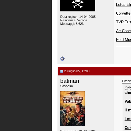
Lotus El
Corvette
Data registr.: 14-04-2005
Residenza: Verona
TVR Tu
Messaggi: 8.623
Ac Cobr
Ford Mu
_______
20 luglio 05, 12:09
batman
Citazi
Sospeso
Ori
che
Vab
Il 
Lot
Cor