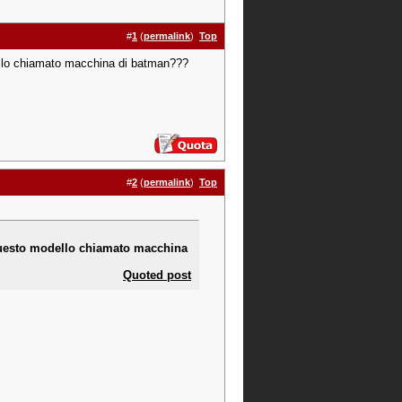
#
1
(
permalink
)
Top
ello chiamato macchina di batman???
#
2
(
permalink
)
Top
 questo modello chiamato macchina
Quoted post