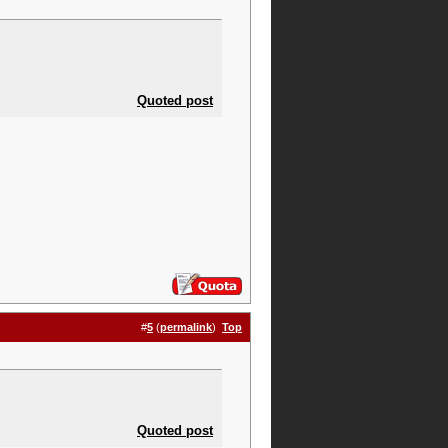
Quoted post
#
5
(
permalink
)
Top
Quoted post