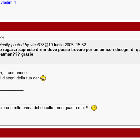
 vladimir!
one:
ginally posted by vins978
@19 luglio 2005, 15:52
o ragazzi sapreste dirmi dove posso trovare per un amico i disegni di
batman??? grazie
, ti cercanooo
i disegni della tua car
___________
_________________________________________
ore controllo prima del decollo...non guasta mai !!!