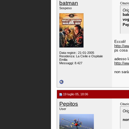
batman
Citazi
Sospeso
Ori
bat
vog
Pep
Eccoli!
http://w
ps cosa 
Data registr.: 21-01-2005
Residenza: La Civile e Ospitale
adesso l
Emilia
http://w
Messaggi: 8.427
non sarà
19 luglio 05, 18:06
Pepitos
Citazi
User
Ori
non