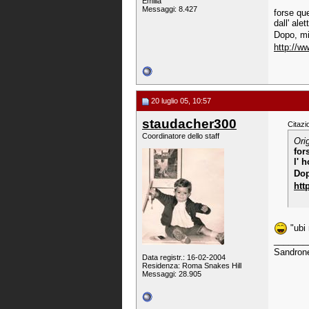
Emilia
Messaggi: 8.427
forse qu
dall' ale
Dopo, mi
http://w
20 luglio 05, 10:57
staudacher300
Citazi
Coordinatore dello staff
Ori
for
l' 
Dop
htt
"ubi 
_______
Sandrone
Data registr.: 16-02-2004
Residenza: Roma Snakes Hill
Messaggi: 28.905