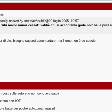
one:
ginally posted by staudacher300
@20 luglio 2005, 10:57
"ubi maior minor cessat" vabbè chi si accontenta gode no? belle pure 
mor di dio, bisogna sapersi accontentare, ma l' omo nun è de coccio....
n post sulle auto e io non sono avvisato?
tinuo con l'OT:
uore batte per poche auto...ma ragazzi!