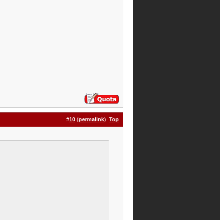
#
10
(
permalink
)
Top