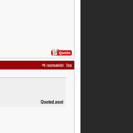
#
6
(
permalink
)
Top
Quoted post