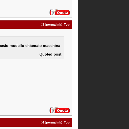
#
3
(
permalink
)
Top
 questo modello chiamato macchina
Quoted post
#
4
(
permalink
)
Top