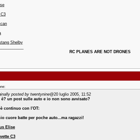
ise
 C3
scan
a
stang Shelby
___________
RC PLANES ARE NOT DRONES
one:
ginally posted by twentynine
@20 luglio 2005, 11:52
 è? un post sulle auto e io non sono avvisato?
è continuo con l'OT:
mio cuore batte per poche auto...ma ragazzi!
us Elise
vette C3