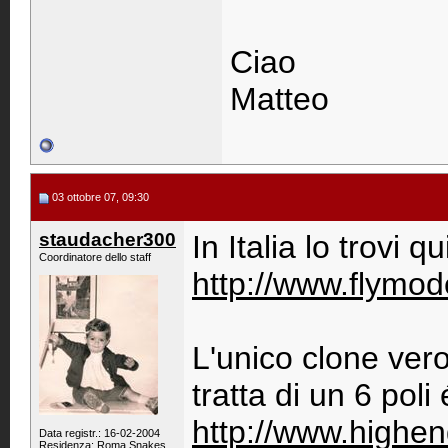
Ciao
Matteo
03 ottobre 07, 09:30
staudacher300
In Italia lo trovi qu
Coordinatore dello staff
http://www.flymo
L'unico clone ver
tratta di un 6 poli
http://www.highe
Data registr.: 16-02-2004
Residenza: Roma Snakes