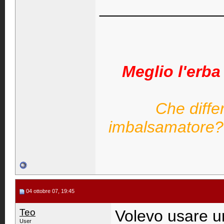
_____________
Meglio l'erba 
Che diffe
imbalsamatore? L
04 ottobre 07, 19:45
Teo
Volevo usare u
User