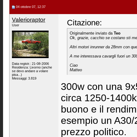
04 ottobre 07, 12:37
Valerioraptor
Citazione:
User
Originalmente inviato da
Teo
Ok, grazie, cacchio se costano sti mega p
Altri motori inrunner da 28mm con quel
A me interessava cavargli fuori un 300
Data registr.: 21-08-2006
Ciao
Residenza: Livorno (anche
Matteo
se devo andare a volare
pisa...)
Messaggi: 3.819
300w con una 9x5 
circa 1250-1400kv
buono e il rendi
esempio un A30/22
prezzo politico.