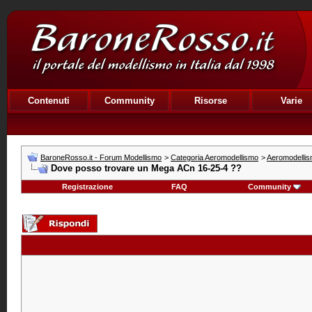
Contenuti
Community
Risorse
Varie
BaroneRosso.it - Forum Modellismo
>
Categoria Aeromodellismo
>
Aeromodellism
Dove posso trovare un Mega ACn 16-25-4 ??
Registrazione
FAQ
Community