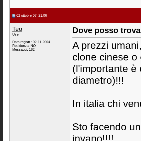
02 ottobre 07, 21:06
Teo
Dove posso trova
User
A prezzi umani
Data registr.: 02-11-2004
Residenza: NO
Messaggi: 182
clone cinese o
(l'importante è
diametro)!!!
In italia chi v
Sto facendo un 
invano!!!!