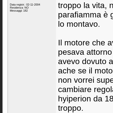
troppo la vita, 
Data registr.: 02-11-2004
Residenza: NO
Messaggi: 182
parafiamma è gi
lo montavo.
Il motore che 
pesava attorno 
avevo dovuto a
ache se il mot
non vorrei sup
cambiare regola
hyiperion da 1
troppo.