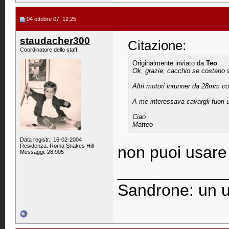
04 ottobre 07, 12:25
staudacher300
Citazione:
Coordinatore dello staff
Originalmente inviato da
Teo
Ok, grazie, cacchio se costano sti 
Altri motori inrunner da 28mm con
A me interessava cavargli fuori 
Ciao
Matteo
Data registr.: 16-02-2004
Residenza: Roma Snakes Hill
non puoi usare
Messaggi: 28.905
____________
Sandrone: un u