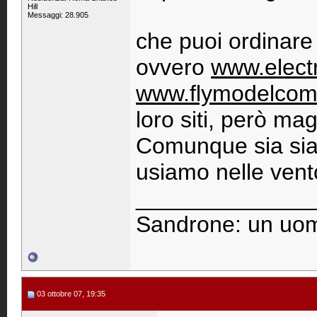
Hill
Messaggi: 28.905
che puoi ordinare t
ovvero
www.electr
www.flymodelcomp
loro siti, però maga
Comunque sia siam
usiamo nelle vento
______________
Sandrone: un uom
03 ottobre 07, 19:35