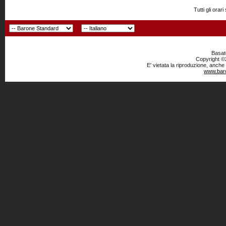
Tutti gli or
Basato
Copyright ©2
E' vietata la riproduzione, anche
www.baro