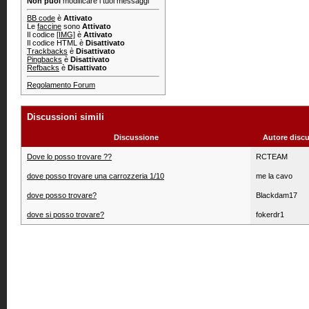
Non puoi
modificare i tuoi messaggi
BB code
è
Attivato
Le
faccine
sono
Attivato
Il codice
[IMG]
è
Attivato
Il codice HTML è
Disattivato
Trackbacks
è
Disattivato
Pingbacks
è
Disattivato
Refbacks
è
Disattivato
Regolamento Forum
Discussioni simili
Discussione
Autore disc
Dove lo posso trovare ??
RCTEAM
dove posso trovare una carrozzeria 1/10
me la cavo
dove posso trovare?
Blackdam17
dove si posso trovare?
fokerdr1