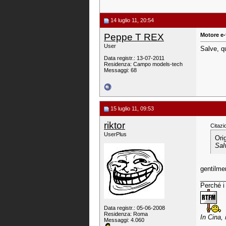
14 luglio 11, 20:54
Peppe T REX
Motore e-f
User
Salve, q
Data registr.: 13-07-2011
Residenza: Campo models-tech
Messaggi: 68
15 luglio 11, 09:53
riktor
Citazi
UserPlus
Ori
Sal
gentilme
_______
Perché i 
Data registr.: 05-06-2008
Residenza: Roma
In Cina,
Messaggi: 4.060