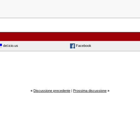
del.icio.us
Facebook
«
Discussione precedente
|
Prossima discussione
»