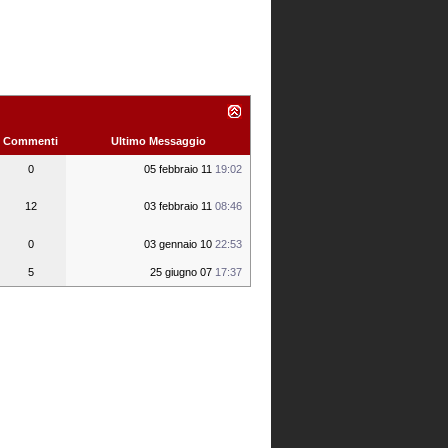
Commenti
Ultimo Messaggio
0
05 febbraio 11
19:02
12
03 febbraio 11
08:46
0
03 gennaio 10
22:53
5
25 giugno 07
17:37