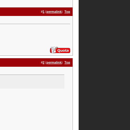
#
1
(
permalink
)
Top
#
2
(
permalink
)
Top