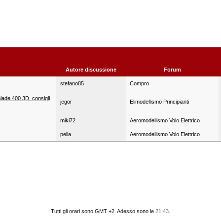
Autore discussione
Forum
stefano85
Compro
ade 400 3D  consigli
jegor
Elimodellismo Principianti
miki72
Aeromodellismo Volo Elettrico
pella
Aeromodellismo Volo Elettrico
Tutti gli orari sono GMT +2. Adesso sono le
21:43
.