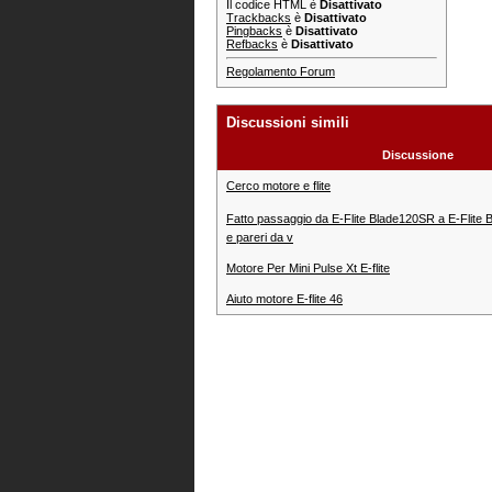
Il codice HTML è
Disattivato
Trackbacks
è
Disattivato
Pingbacks
è
Disattivato
Refbacks
è
Disattivato
Regolamento Forum
Discussioni simili
Discussione
Cerco motore e flite
Fatto passaggio da E-Flite Blade120SR a E-Flite Bl
e pareri da v
Motore Per Mini Pulse Xt E-flite
Aiuto motore E-flite 46