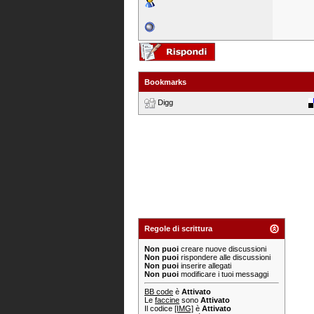
Bookmarks
Digg
Regole di scrittura
Non puoi
creare nuove discussioni
Non puoi
rispondere alle discussioni
Non puoi
inserire allegati
Non puoi
modificare i tuoi messaggi
BB code
è
Attivato
Le
faccine
sono
Attivato
Il codice
[IMG]
è
Attivato