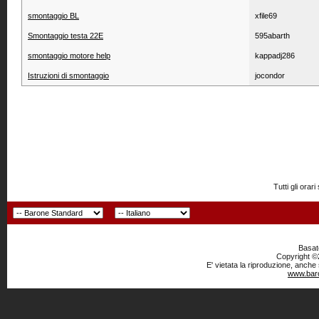
smontaggio BL
xfile69
Smontaggio testa 22E
595abarth
smontaggio motore help
kappadj286
Istruzioni di smontaggio
jocondor
Tutti gli or
Basato
Copyright ©2
E' vietata la riproduzione, anche
www.baro