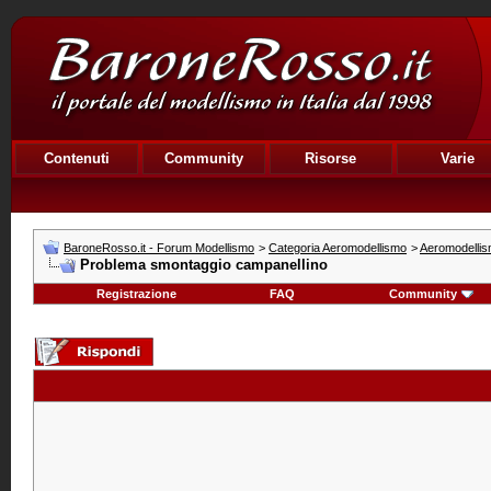
Contenuti
Community
Risorse
Varie
BaroneRosso.it - Forum Modellismo
>
Categoria Aeromodellismo
>
Aeromodellism
Problema smontaggio campanellino
Registrazione
FAQ
Community