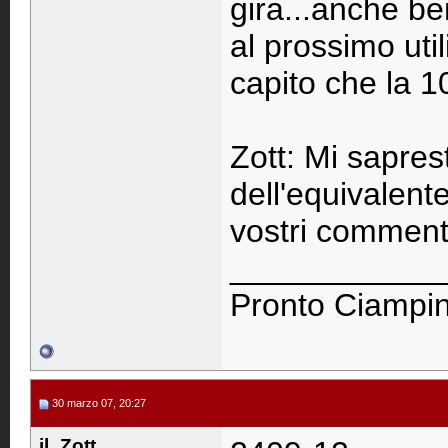
gira...anche b
al prossimo uti
capito che la 1
Zott: Mi saprest
dell'equivalen
vostri commenti
____________
Pronto Ciampino
30 marzo 07, 20:27
il_Zott