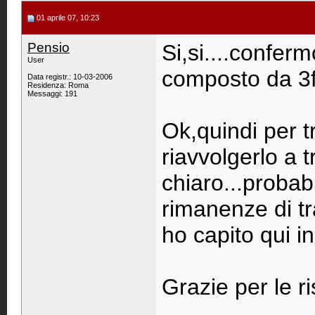
01 aprile 07, 10:23
Pensio
Si,si....conferm
User
composto da 3fili
Data registr.: 10-03-2006
Residenza: Roma
Messaggi: 191
Ok,quindi per t
riavvolgerlo a t
chiaro...probab
rimanenze di tr
ho capito qui in
Grazie per le ri
____________