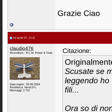
Grazie Ciao
16 aprile 07, 13:11
claudio476
Citazione:
Rivenditore - B.C.M. Power & Tools
Originalment
Scusate se m
leggendo ho v
Data registr.: 28-09-2004
fili...
Residenza: Veroli (Fr)
Messaggi: 2.722
Ora so di no