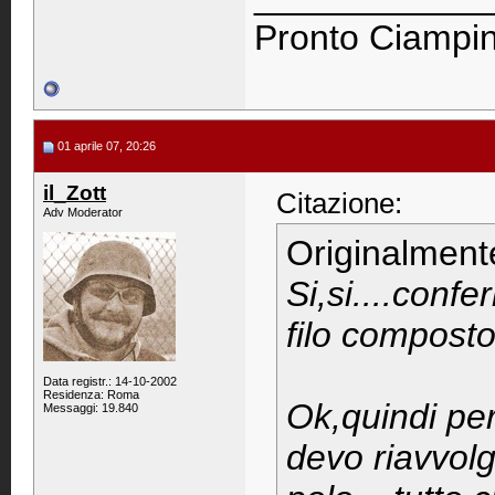
Pronto Ciampino
01 aprile 07, 20:26
il_Zott
Citazione:
Adv Moderator
Originalment
Si,si....conf
filo composto d
Data registr.: 14-10-2002
Residenza: Roma
Ok,quindi per
Messaggi: 19.840
devo riavvolg