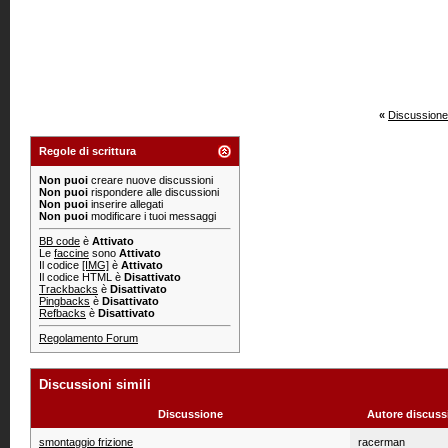
«
Discussione
Regole di scrittura
Non puoi
creare nuove discussioni
Non puoi
rispondere alle discussioni
Non puoi
inserire allegati
Non puoi
modificare i tuoi messaggi
BB code
è
Attivato
Le
faccine
sono
Attivato
Il codice
[IMG]
è
Attivato
Il codice HTML è
Disattivato
Trackbacks
è
Disattivato
Pingbacks
è
Disattivato
Refbacks
è
Disattivato
Regolamento Forum
Discussioni simili
Discussione
Autore discuss
smontaggio frizione
racerman