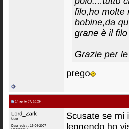
polo....tutto
filo,ho molte
bobine,da que
grane è il fil
Grazie per le
prego
14 aprile 07, 16:29
Lord_Zark
Scusate se mi 
User
leggendo ho vist
Data registr.: 13-04-2007