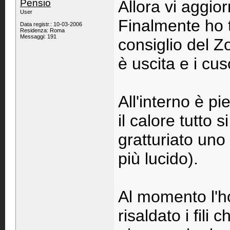
Pensio
Allora vi aggior
User
Finalmente ho t
Data registr.: 10-03-2006
Residenza: Roma
Messaggi: 191
consiglio del Z
è uscita e i cus
All'interno è p
il calore tutto 
gratturiato uno 
più lucido).
Al momento l'ho
risaldato i fili 