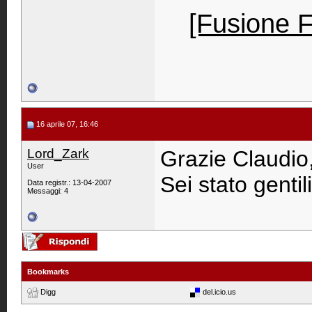
[Fusione 
16 aprile 07, 16:46
Lord_Zark
Grazie Claudio,
User
Sei stato genti
Data registr.: 13-04-2007
Messaggi: 4
Bookmarks
Digg
del.icio.us