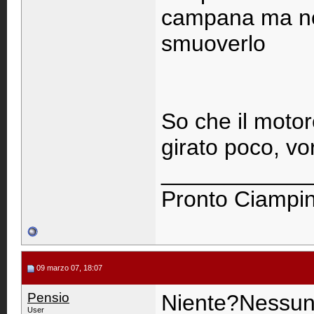
campana ma no
smuoverlo
So che il motor
girato poco, vor
____________
Pronto Ciampino
09 marzo 07, 18:07
Pensio
Niente?Nessuno
User