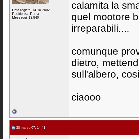
calamita la sma
Data registr.: 14-10-2002
quel mootore b
Residenza: Roma
Messaggi: 19.840
irreparabili....
comunque prova
dietro, mettend
sull'albero, cos
ciaooo
30 marzo 07, 14:41