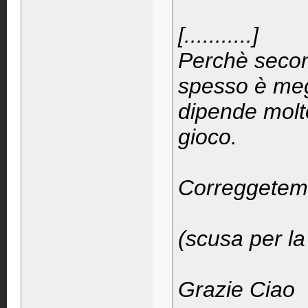
[...........]
Perchè secon
spesso è meg
dipende molto 
gioco.
Correggetemi
(scusa per l
Grazie Ciao