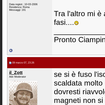
Data registr.: 10-03-2006
Residenza: Roma
Messaggi: 191
Tra l'altro mi 
fasi....
____________
Pronto Ciampino
09 marzo 07, 23:26
il_Zott
se si è fuso l'
Adv Moderator
scaldata molto 
dovresti riavvo
magneti non si 