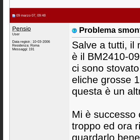
09 marzo 07, 09:48
Pensio
Problema smont
User
Salve a tutti, i
Data registr.: 10-03-2006
Residenza: Roma
Messaggi: 191
è il BM2410-09
ci sono stovato
eliche grosse 
questa è un altr
Mi è successo c
troppo ed ora ri
guardarlo bene 