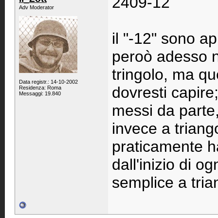
2409-12
Adv Moderator
il "-12" sono ap
peroò adesso n
tringolo, ma qu
Data registr.: 14-10-2002
dovresti capire;
Residenza: Roma
Messaggi: 19.840
messi da parte, 
invece a triango
praticamente hai
dall'inizio di o
semplice a trian