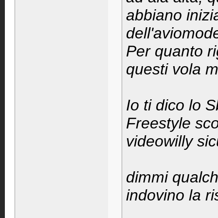
abbiano inizi
dell'aviomode
Per quanto r
questi vola m
Io ti dico lo 
Freestyle s
videowilly s
dimmi qualch
indovino la r