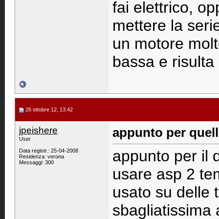
fai elettrico, o
mettere la seri
un motore molt
bassa e risulta
26 ottobre 12, 13:42
jpeishere
appunto per quello
User
appunto per il 
Data registr.: 25-04-2008
Residenza: verona
Messaggi: 300
usare asp 2 tem
usato su delle 
sbagliatissima 