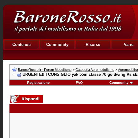
Contenuti
Community
Risorse
Varie
BaroneRosso.it - Forum Modellismo
>
Categoria Aeromodellismo
>
Aeromodellis
URGENTE!!!! CONSIGLIO yak 55m classe 70 goldwing Vs sba
Registrazione
FAQ
Community