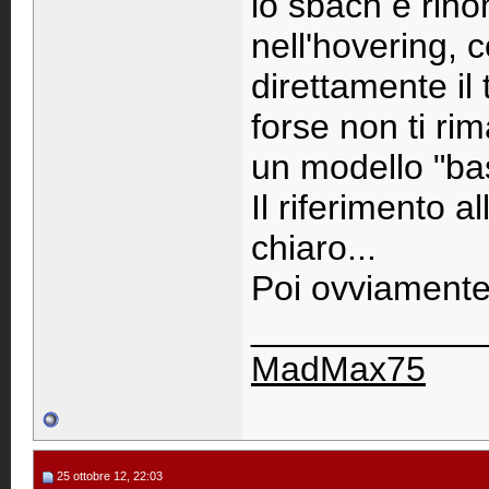
lo sbach è rin
nell'hovering, c
direttamente il 
forse non ti r
un modello "bas
Il riferimento 
chiaro...
Poi ovviamente
____________
MadMax75
25 ottobre 12, 22:03