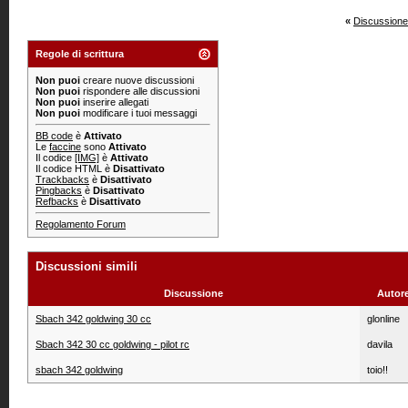
«
Discussione
Regole di scrittura
Non puoi
creare nuove discussioni
Non puoi
rispondere alle discussioni
Non puoi
inserire allegati
Non puoi
modificare i tuoi messaggi
BB code
è
Attivato
Le
faccine
sono
Attivato
Il codice
[IMG]
è
Attivato
Il codice HTML è
Disattivato
Trackbacks
è
Disattivato
Pingbacks
è
Disattivato
Refbacks
è
Disattivato
Regolamento Forum
Discussioni simili
Discussione
Autor
Sbach 342 goldwing 30 cc
glonline
Sbach 342 30 cc goldwing - pilot rc
davila
sbach 342 goldwing
toio!!