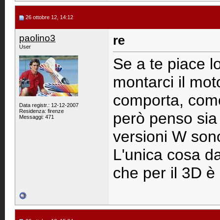
26 ottobre 12, 14:12
paolino3
re
User
Se a te piace l
montarci il mot
comporta, come
Data registr.: 12-12-2007
Residenza: firenze
però penso sia 
Messaggi: 471
versioni W sono
L'unica cosa da
che per il 3D è