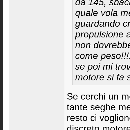
da 145, sbac
quale vola m
guardando cm
propulsione a
non dovrebbe
come peso!!!
se poi mi tro
motore si fa 
Se cerchi un mo
tante seghe men
resto ci voglion
discreto motore