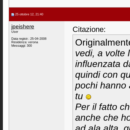
25 ottobre 12, 21:40
jpeishere
Citazione:
User
Data registr.: 25-04-2008
Originalment
Residenza: verona
Messaggi: 300
vedi, a volte
influenzata d
quindi con que
pochi hanno a
tu
Per il fatto c
anche che ho 
ad ala alta, 