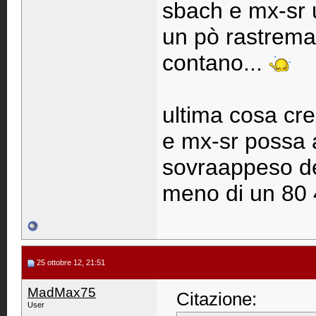
sbach e mx-sr u
un pò rastremat
contano...
ultima cosa cre
e mx-sr possa a
sovraappeso del
meno di un 80 
25 ottobre 12, 21:51
MadMax75
Citazione:
User