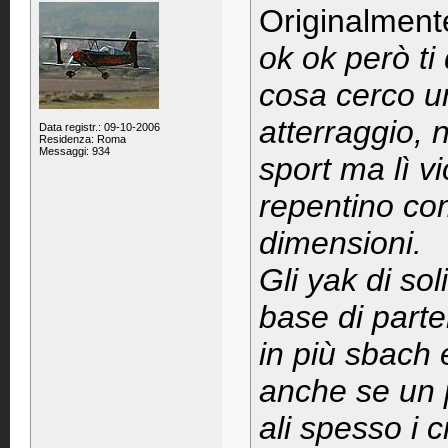
Originalment
ok ok però ti
cosa cerco u
atterraggio, 
Data registr.: 09-10-2006
Residenza: Roma
Messaggi: 934
sport ma lì vi
repentino com
dimensioni.
Gli yak di sol
base di parte
in più sbach 
anche se un p
ali spesso i 