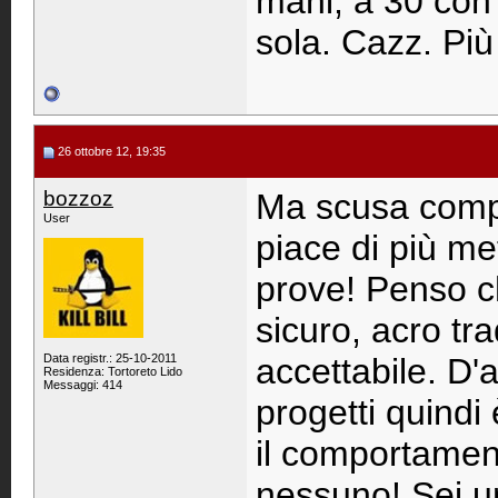
mani, a 30 con 
sola. Cazz. Più
26 ottobre 12, 19:35
bozzoz
Ma scusa compra
User
piace di più met
prove! Penso c
sicuro, acro tr
Data registr.: 25-10-2011
accettabile. D'
Residenza: Tortoreto Lido
Messaggi: 414
progetti quindi 
il comportament
nessuno! Sei u