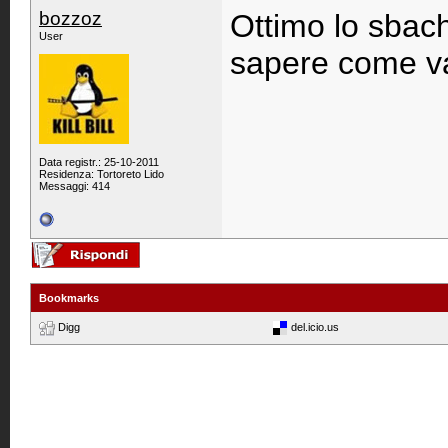
bozzoz
Ottimo lo sbach
User
sapere come v
Data registr.: 25-10-2011
Residenza: Tortoreto Lido
Messaggi: 414
Bookmarks
Digg
del.icio.us