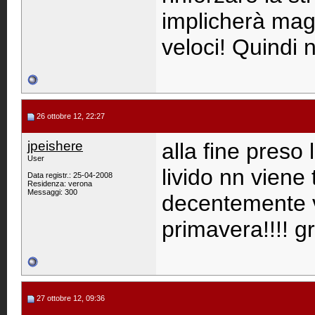
implicherà magg
veloci! Quindi n
26 ottobre 12, 22:27
jpeishere
alla fine preso 
User
livido nn viene
Data registr.: 25-04-2008
Residenza: verona
Messaggi: 300
decentemente v
primavera!!!! gr
27 ottobre 12, 09:36