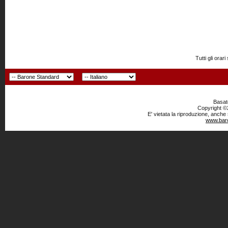
Tutti gli or
Basato
Copyright ©2
E' vietata la riproduzione, anche
www.baro