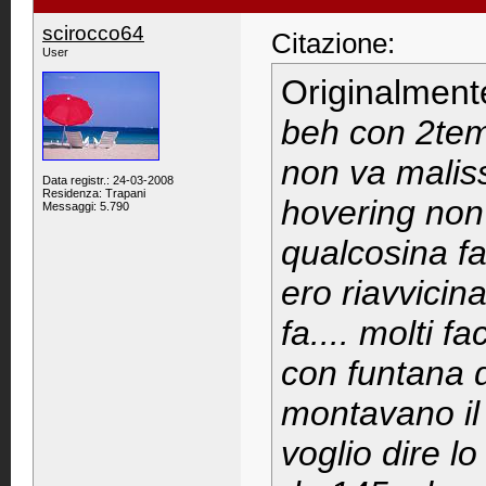
scirocco64
Citazione:
User
Originalment
beh con 2tem
non va maliss
Data registr.: 24-03-2008
Residenza: Trapani
hovering non
Messaggi: 5.790
qualcosina fa
ero riavvicin
fa.... molti 
con funtana d
montavano il 
voglio dire l