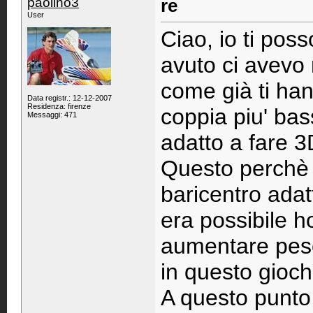
paolino3
re
User
Ciao, io ti poss
avuto ci avevo
come già ti hann
Data registr.: 12-12-2007
Residenza: firenze
coppia piu' ba
Messaggi: 471
adatto a fare 3
Questo perchè ri
baricentro adat
era possibile h
aumentare peso
in questo gioch
A questo punto