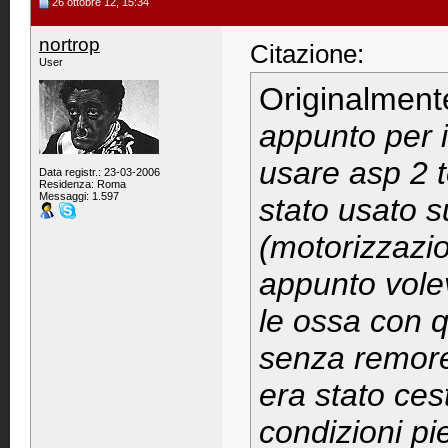
26 ottobre 12, 15:34
nortrop
Citazione:
User
Originalment
appunto per i
usare asp 2 t
Data registr.: 23-03-2006
Residenza: Roma
Messaggi: 1.597
stato usato s
(motorizzazio
appunto volev
le ossa con 
senza remore..
era stato ces
condizioni p