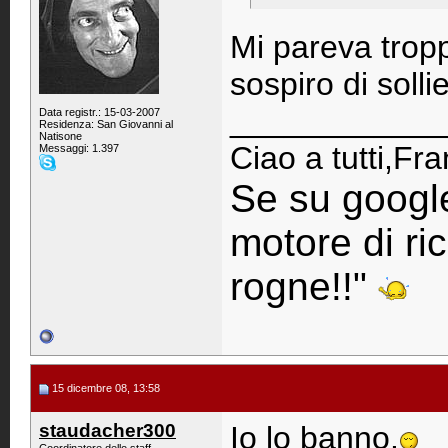
Mi pareva troppo
sospiro di sollievo
____________
Data registr.: 15-03-2007
Residenza: San Giovanni al
Natisone
Ciao a tutti,Fr
Messaggi: 1.397
Se su googl
motore di ri
rogne!!"
15 dicembre 08, 13:58
staudacher300
Io lo banno.