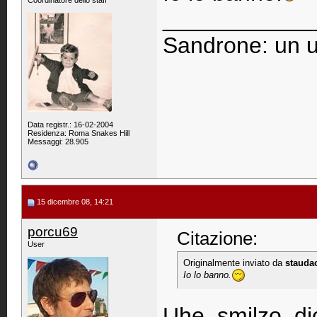
Coordinatore dello staff
____________
Sandrone: un u
Data registr.: 16-02-2004
Residenza: Roma Snakes Hill
Messaggi: 28.905
15 dicembre 08, 14:21
porcu69
Citazione:
User
Originalmente inviato da
stauda
Io lo banno.
Uhe, smilzo, di