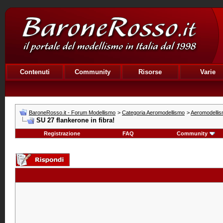
Contenuti
Community
Risorse
Varie
BaroneRosso.it - Forum Modellismo
>
Categoria Aeromodellismo
>
Aeromodellis
SU 27 flankerone in fibra!
Registrazione
FAQ
Community