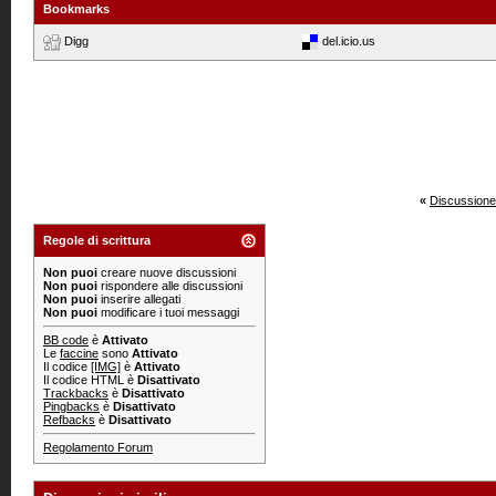
Bookmarks
Digg
del.icio.us
«
Discussione
Regole di scrittura
Non puoi
creare nuove discussioni
Non puoi
rispondere alle discussioni
Non puoi
inserire allegati
Non puoi
modificare i tuoi messaggi
BB code
è
Attivato
Le
faccine
sono
Attivato
Il codice
[IMG]
è
Attivato
Il codice HTML è
Disattivato
Trackbacks
è
Disattivato
Pingbacks
è
Disattivato
Refbacks
è
Disattivato
Regolamento Forum