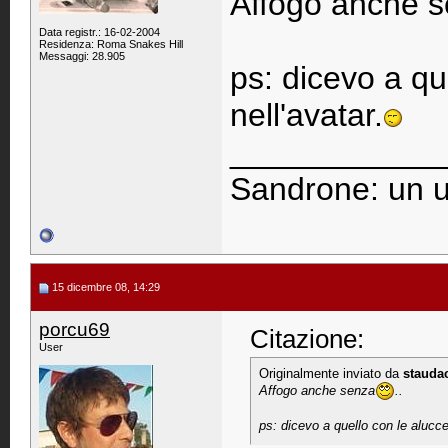
Affogo anche 
Data registr.: 16-02-2004
Residenza: Roma Snakes Hill
Messaggi: 28.905
ps: dicevo a qu
nell'avatar.
____________
Sandrone: un u
15 dicembre 08, 14:29
porcu69
Citazione:
User
Originalmente inviato da
stauda
Affogo anche senza
..
ps: dicevo a quello con le alucce