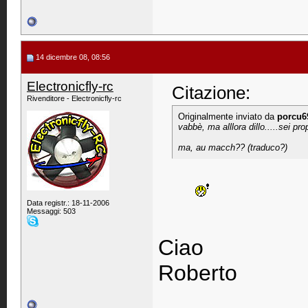
14 dicembre 08, 08:56
Electronicfly-rc
Citazione:
Rivenditore - Electronicfly-rc
Originalmente inviato da
porcu6
vabbè, ma alllora dillo.....sei pr
ma, au macch?? (traduco?)
      
Data registr.: 18-11-2006
Messaggi: 503
Ciao
Roberto