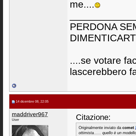
me....
____________
PERDONA SEM
DIMENTICARTI
....se votare f
lascerebbero fa
14 dicembre 08, 22:05
maddriver967
Citazione:
User
Originalmente inviato da
comet
ottimista...... quello è un modell