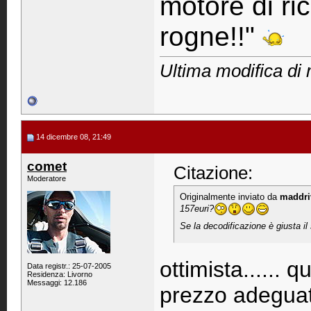
motore di ri
rogne!!"
Ultima modifica di
14 dicembre 08, 21:49
comet
Citazione:
Moderatore
Originalmente inviato da
maddri
157euri?
Se la decodificazione è giusta il
ottimista...... 
Data registr.: 25-07-2005
Residenza: Livorno
Messaggi: 12.186
prezzo adeguato