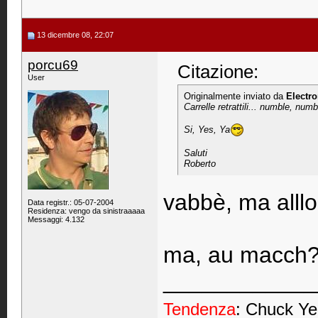
13 dicembre 08, 22:07
porcu69
Citazione:
User
Originalmente inviato da
Electro
Carrelle retrattili... numble, numb
Si, Yes, Ya
Saluti
Roberto
vabbè, ma alllor
Data registr.: 05-07-2004
Residenza: vengo da sinistraaaaa
Messaggi: 4.132
ma, au macch?
____________
Tendenza
: Chuck Ye