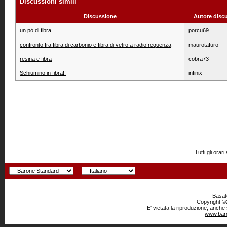
Discussioni simili
Discussione
Autore disc
un pò di fibra
porcu69
confronto fra fibra di carbonio e fibra di vetro a radiofrequenza
maurotafuro
resina e fibra
cobra73
Schiumino in fibra!!
infinix
Tutti gli or
Basato
Copyright ©2
E' vietata la riproduzione, anche
www.baro