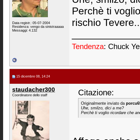
Perchè ti vogli
rischio Tevere..
Data registr.: 05-07-2004
Residenza: vengo da sinistraaaaa
Messaggi: 4.132
____________
Tendenza
: Chuck Ye
15 dicembre 08, 14:24
staudacher300
Citazione:
Coordinatore dello staff
Originalmente inviato da
porcu6
Uhe, smilzo, dici a me?
Perchè ti voglio ricordare che an