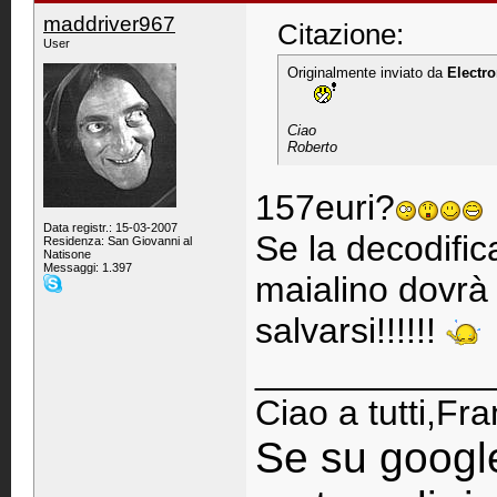
maddriver967
Citazione:
User
Originalmente inviato da
Electro
      
Ciao
Roberto
157euri?
Data registr.: 15-03-2007
Se la decodific
Residenza: San Giovanni al
Natisone
Messaggi: 1.397
maialino dovrà 
salvarsi!!!!!!
____________
Ciao a tutti,Fr
Se su googl