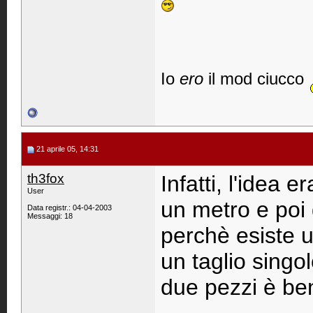
Io
ero
il mod ciucco
21 aprile 05, 14:31
th3fox
Infatti, l'idea 
User
un metro e poi
Data registr.: 04-04-2003
Messaggi: 18
perchè esiste 
un taglio singol
due pezzi è be