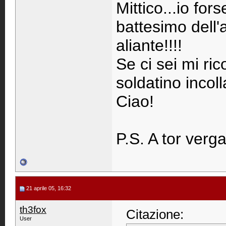
Mittico...io for
battesimo dell'
aliante!!!!
Se ci sei mi ri
soldatino incolla
Ciao!
P.S. A tor verg
21 aprile 05, 16:32
th3fox
Citazione:
User