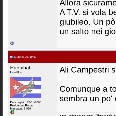
Allora sicurame
A T.V. si vola b
giubileo. Un pò
un salto nei gio
21 aprile 05, 19:57
Hannibal
Ali Campestri s
UserPlus
Comunque a tor
sembra un po' 
Data registr.: 27-11-2003
____________
Residenza: Roma
Messaggi: 8.026