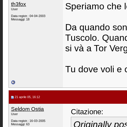
th3fox
Speriamo che l
User
Data registr.: 04-04-2003
Messaggi: 18
Da quando sono 
Tuscolo. Quando
si và a Tor Ver
Tu dove voli e 
21 aprile 05, 16:12
Seldom Ostia
Citazione:
User
Data registr.: 16-03-2005
Originally po
Messaggi: 63