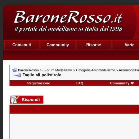
Contenuti
Community
Risorse
Varie
BaroneRosso.it - Forum Modellismo
>
Categoria Aeromodellismo
>
Aeromodellis
Taglio ali polistirolo
Registrazione
FAQ
Community