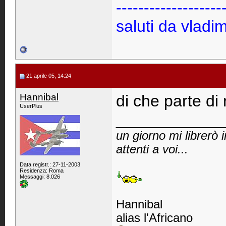
-------------------
saluti da vladim
21 aprile 05, 14:24
Hannibal
di che parte di
UserPlus
____________
un giorno mi librerò 
attenti a voi...
Data registr.: 27-11-2003
Residenza: Roma
Messaggi: 8.026
Hannibal
alias l'Africano