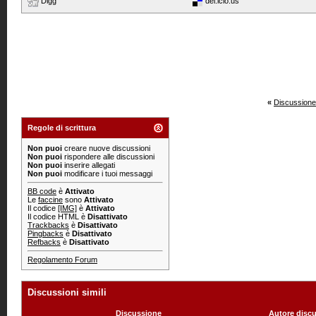
Digg
del.icio.us
«
Discussione
Regole di scrittura
Non puoi
creare nuove discussioni
Non puoi
rispondere alle discussioni
Non puoi
inserire allegati
Non puoi
modificare i tuoi messaggi
BB code
è
Attivato
Le
faccine
sono
Attivato
Il codice
[IMG]
è
Attivato
Il codice HTML è
Disattivato
Trackbacks
è
Disattivato
Pingbacks
è
Disattivato
Refbacks
è
Disattivato
Regolamento Forum
Discussioni simili
Discussione
Autore disc