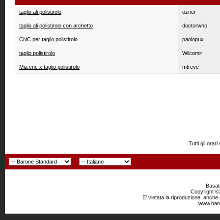
taglio ali polistirolo
ozner
taglio ali polistirolo con archetto
doctorwho
CNC per taglio polistirolo.
paolopux
taglio polistirolo
Wilcomir
Mia cnc x taglio polistirolo
mtreve
Tutti gli or
Basato
Copyright ©2
E' vietata la riproduzione, anche
www.baro