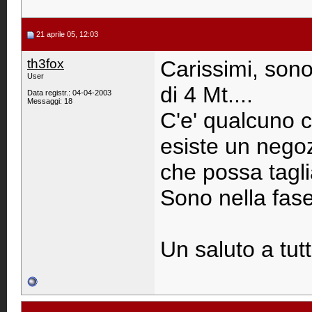
21 aprile 05, 12:03
th3fox
Carissimi, sono
User
di 4 Mt....
Data registr.: 04-04-2003
Messaggi: 18
C'e' qualcuno 
esiste un negoz
che possa taglia
Sono nella fas
Un saluto a tutt