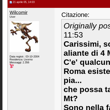
21 aprile 05, 14:03
Wilcomir
Citazione:
User
Originally po
11:53
Carissimi, s
aliante di 4 M
Data registr.: 03-10-2004
C'e' qualcun
Residenza: Livorno
Messaggi: 2.356
Roma esiste
pia...
che possa tag
Mt?
Sono nella 