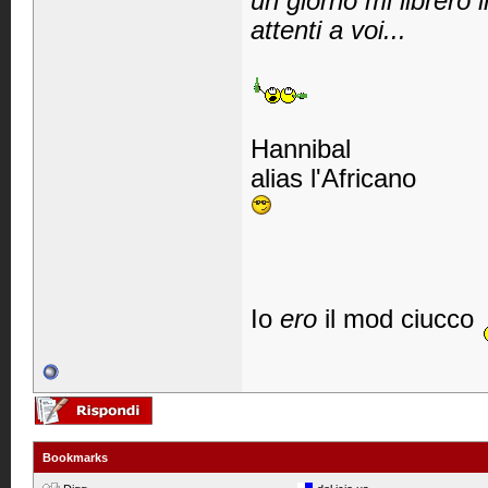
un giorno mi librerò 
attenti a voi...
Hannibal
alias l'Africano
Io
ero
il mod ciucco
Bookmarks