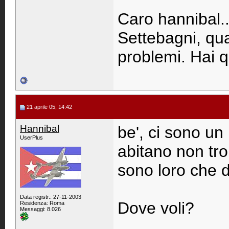
Caro hannibal..
Settebagni, qu
problemi. Hai 
21 aprile 05, 14:42
Hannibal
be', ci sono un
UserPlus
abitano non tro
sono loro che d
Data registr.: 27-11-2003
Dove voli?
Residenza: Roma
Messaggi: 8.026
____________