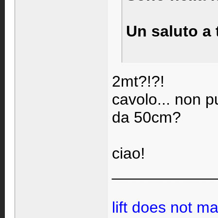
Un saluto a t
2mt?!?!
cavolo... non p
da 50cm?
ciao!
____________
lift does not ma