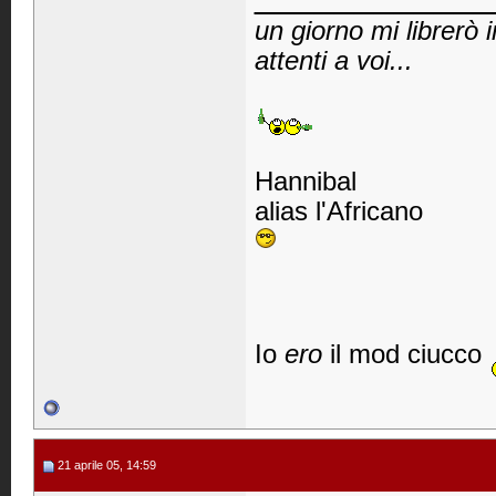
un giorno mi librerò 
attenti a voi...
Hannibal
alias l'Africano
Io
ero
il mod ciucco
21 aprile 05, 14:59