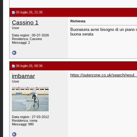
05 luglio 26, 21:35
Cassino 1
Richiesta
User
Buonasera avrei bisogno di un piano d
buona serata
Data registr.: 05-07-2026
Residenza: Cassino
Messaggi: 2
06 luglio 26, 08:36
imbamar
https://outerzone.co.uk/search/resul
User
Data registr.: 27-03-2012
Residenza: roma
Messaggi: 980