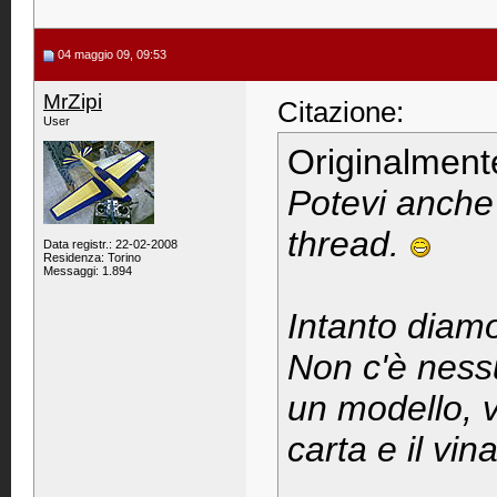
04 maggio 09, 09:53
MrZipi
Citazione:
User
Originalment
Potevi anche 
thread.
Data registr.: 22-02-2008
Residenza: Torino
Messaggi: 1.894
Intanto diam
Non c'è nessu
un modello, v
carta e il vina