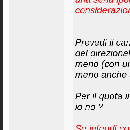
considerazio
Prevedi il ca
del direziona
meno (con un
meno anche se
Per il quota 
io no ?
Se intendi co