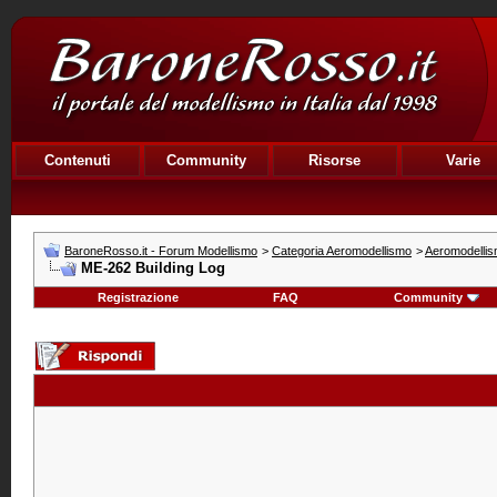
Contenuti
Community
Risorse
Varie
BaroneRosso.it - Forum Modellismo
>
Categoria Aeromodellismo
>
Aeromodellis
ME-262 Building Log
Registrazione
FAQ
Community