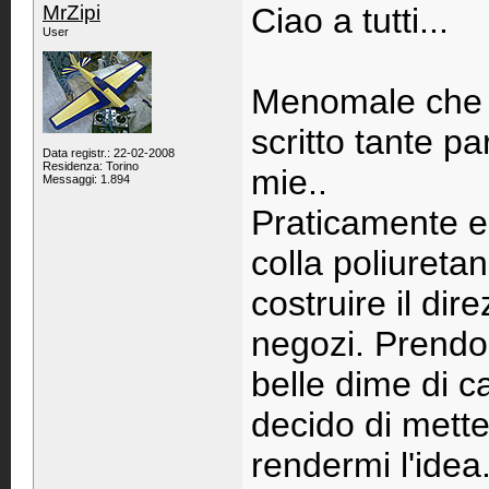
MrZipi
Ciao a tutti...
User
Menomale che ie
scritto tante p
Data registr.: 22-02-2008
Residenza: Torino
mie..
Messaggi: 1.894
Praticamente e
colla poliureta
costruire il dir
negozi. Prendo i
belle dime di 
decido di mette
rendermi l'idea.