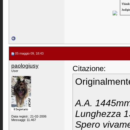
05 maggio 09, 18:43
paologiusy
Citazione:
User
Originalment
A.A. 1445m
Lunghezza 
Data registr.: 21-02-2006
Messaggi: 11.467
Spero vivamen