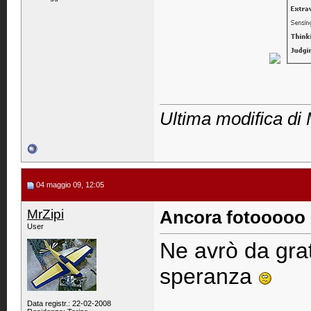
Ultima modifica di 
04 maggio 09, 12:05
MrZipi
Ancora fotooooo
User
Ne avrò da gratt
speranza
Data registr.: 22-02-2008