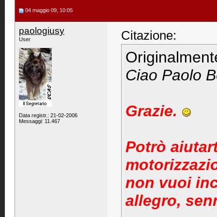
04 maggio 09, 10:05
paologiusy
Citazione:
User
Originalment
Ciao Paolo B
Grazie.
Data registr.: 21-02-2006
Messaggi: 11.467
Potrò aiutar
motorizzazio
non vuoi inc
allegro, sen