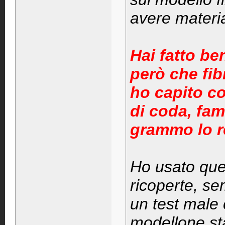
avere materia
Hai fatto be
però che fi
ho capito co
di coda, fa
grammo lo 
Ho usato ques
ricoperte, s
un test male
modellone st