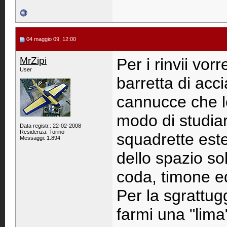
04 maggio 09, 12:00
MrZipi
Per i rinvii vor
User
barretta di acc
cannucce che l
modo di studia
Data registr.: 22-02-2008
Residenza: Torino
squadrette est
Messaggi: 1.894
dello spazio s
coda, timone e
Per la sgrattug
farmi una "lima