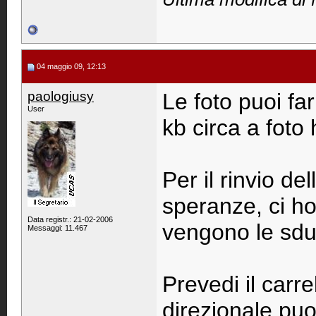
04 maggio 09, 12:13
paologiusy
Le foto puoi fa
User
kb circa a foto
Per il rinvio de
speranze, ci ho
Data registr.: 21-02-2006
vengono le sdua
Messaggi: 11.467
Prevedi il carr
direzionale puo