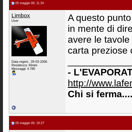
05 maggio 09, 11:34
Limbox
A questo punto 
User
in mente di dir
avere le tavole
carta preziose 
____________
Data registr.: 28-03-2006
Residenza: Rimini
Messaggi: 4.780
- L'EVAPORAT
http://www.lafen
Chi si ferma..
05 maggio 09, 18:27