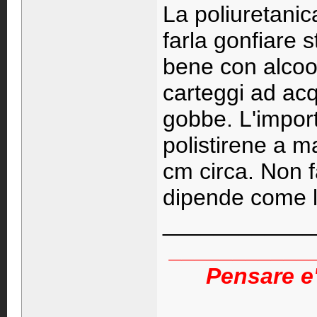
La poliuretani
farla gonfiare s
bene con alcool
carteggi ad acq
gobbe. L'import
polistirene a 
cm circa. Non f
dipende come l
____________
___________
Pensare e'