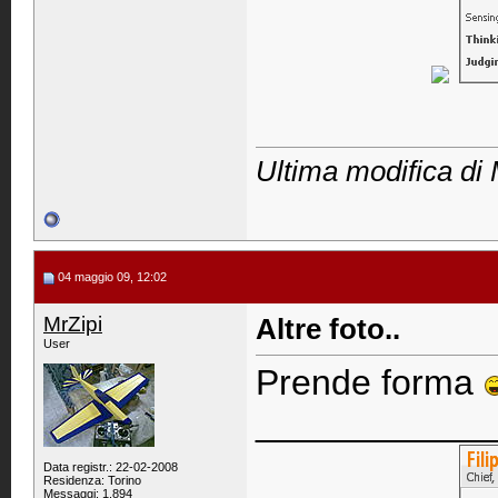
Ultima modifica di 
04 maggio 09, 12:02
MrZipi
Altre foto..
User
Prende forma
____________
Data registr.: 22-02-2008
Residenza: Torino
Messaggi: 1.894