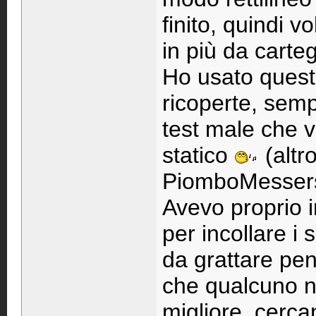
finito, quindi 
in più da carte
Ho usato questa
ricoperte, sem
test male che 
statico
(altr
PiomboMesser
Avevo proprio i
per incollare i 
da grattare pe
che qualcuno non
migliore, cercan