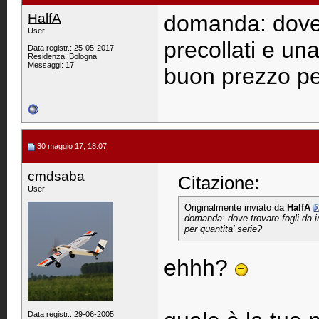
HalfA
domanda: dove t
User
precollati e una
Data registr.: 25-05-2017
Residenza: Bologna
Messaggi: 17
buon prezzo per
30 maggio 17, 18:07
cmdsaba
Citazione:
User
Originalmente inviato da
HalfA
domanda: dove trovare fogli da im
per quantita' serie?
ehhh?
Data registr.: 29-06-2005