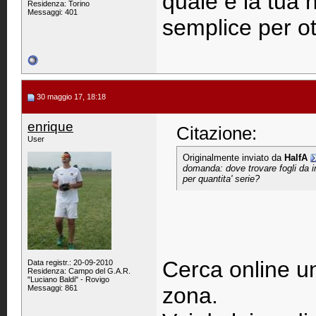
quale è la tua
Residenza: Torino
Messaggi: 401
semplice per ott
30 maggio 17, 18:18
enrique
Citazione:
User
Originalmente inviato da
HalfA
domanda: dove trovare fogli da im
per quantita' serie?
Cerca online un 
Data registr.: 20-09-2010
Residenza: Campo del G.A.R.
"Luciano Baldi" - Rovigo
zona.
Messaggi: 861