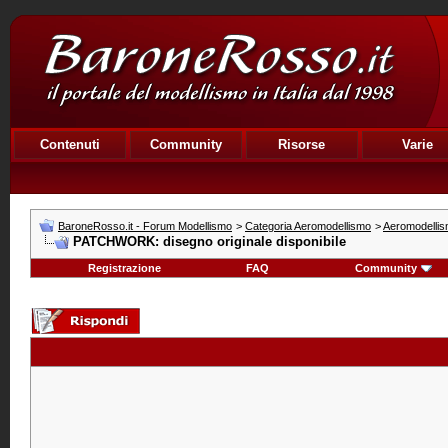
Contenuti
Community
Risorse
Varie
BaroneRosso.it - Forum Modellismo
>
Categoria Aeromodellismo
>
Aeromodellis
PATCHWORK: disegno originale disponibile
Registrazione
FAQ
Community