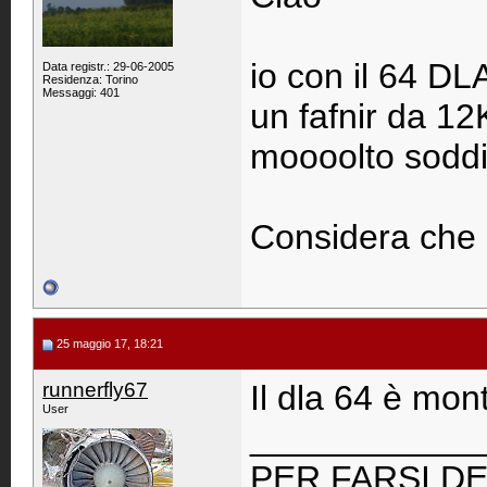
io con il 64 DL
Data registr.: 29-06-2005
Residenza: Torino
Messaggi: 401
un fafnir da 1
moooolto soddi
Considera che 
25 maggio 17, 18:21
runnerfly67
Il dla 64 è mo
User
____________
PER FARSI DE