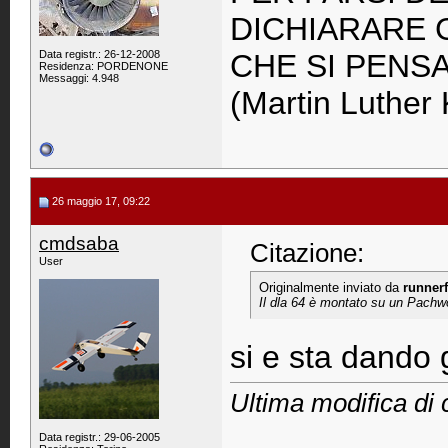
DICHIARARE 
Data registr.: 26-12-2008
CHE SI PENS
Residenza: PORDENONE
Messaggi: 4.948
(Martin Luther 
26 maggio 17, 09:22
cmdsaba
Citazione:
User
Originalmente inviato da
runnerf
Il dla 64 è montato su un Pachw
si e sta dando 
Ultima modifica di
Data registr.: 29-06-2005