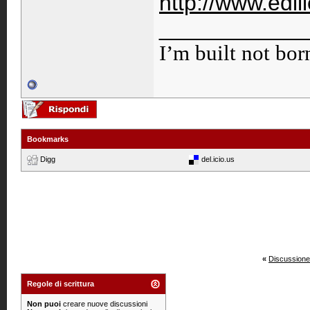
http://www.edil
____________
I’m built not bor
Bookmarks
Digg
del.icio.us
«
Discussione
Regole di scrittura
Non puoi
creare nuove discussioni