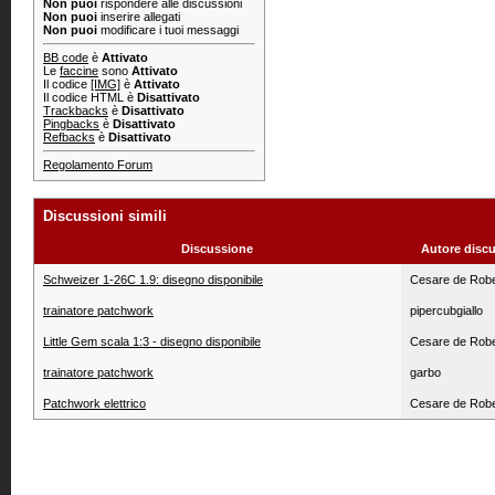
Non puoi
rispondere alle discussioni
Non puoi
inserire allegati
Non puoi
modificare i tuoi messaggi
BB code
è
Attivato
Le
faccine
sono
Attivato
Il codice
[IMG]
è
Attivato
Il codice HTML è
Disattivato
Trackbacks
è
Disattivato
Pingbacks
è
Disattivato
Refbacks
è
Disattivato
Regolamento Forum
Discussioni simili
Discussione
Autore disc
Schweizer 1-26C 1.9: disegno disponibile
Cesare de Robe
trainatore patchwork
pipercubgiallo
Little Gem scala 1:3 - disegno disponibile
Cesare de Robe
trainatore patchwork
garbo
Patchwork elettrico
Cesare de Robe