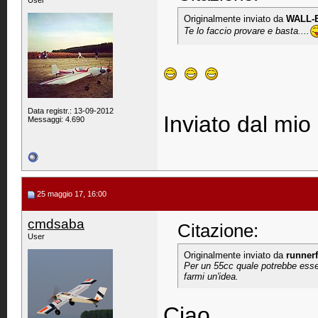
User
Originalmente inviato da
WALL-
Te lo faccio provare e basta....
Data registr.: 13-09-2012
Inviato dal mi
Messaggi: 4.690
25 maggio 17, 16:00
cmdsaba
Citazione:
User
Originalmente inviato da
runnerf
Per un 55cc quale potrebbe essere i
farmi un'idea.
Ciao