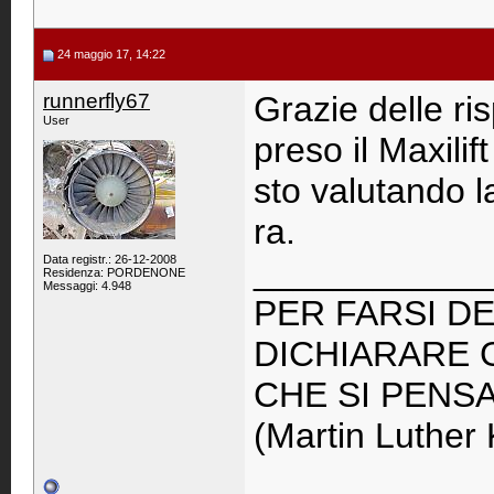
24 maggio 17, 14:22
runnerfly67
Grazie delle r
User
preso il Maxili
sto valutando l
ra.
Data registr.: 26-12-2008
____________
Residenza: PORDENONE
Messaggi: 4.948
PER FARSI DE
DICHIARARE 
CHE SI PENS
(Martin Luther 