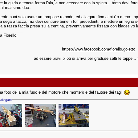
e la guida e tenere ferma l'ala, e non eccedere con la spinta... tanto devi fora
o al massimo due..
ente puoi solo usare un tampone rotondo, ed allargare fino al piu' o meno.. op
a sega a tazza, ma devi centrare bene, i fori precedenti, e mettere un legno s
ga a tazza faccia presa sulla centina, preventivamente fissata con biadesivo l
___________
a Fiorello.
https://www.facebook.com/fiorello.goletto
ad essere bravi piloti si arriva per gradi,se salti le tappe... t
na foto della mia fuso e del motore che monterò e del fautore dei tagli
allegate
___________