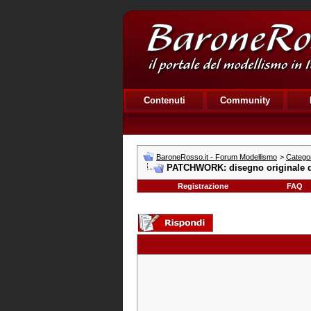
Contenuti
Community
BaroneRosso.it - Forum Modellismo
>
Catego
PATCHWORK: disegno originale d
Registrazione
FAQ