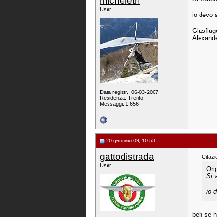
micheletn
User
io devo 
_______
Glasfluge
Alexande
Data registr.: 06-03-2007
Residenza: Trento
Messaggi: 1.656
20 gennaio 09, 10:53
gattodistrada
Citazi
User
Ori
Si v
io 
beh se ha