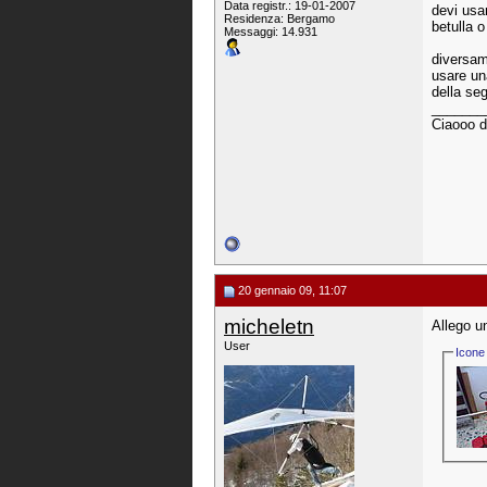
Data registr.: 19-01-2007
devi usar
Residenza: Bergamo
betulla 
Messaggi: 14.931
diversam
usare un
della se
_______
Ciaooo d
20 gennaio 09, 11:07
micheletn
Allego u
User
Icone 
_______