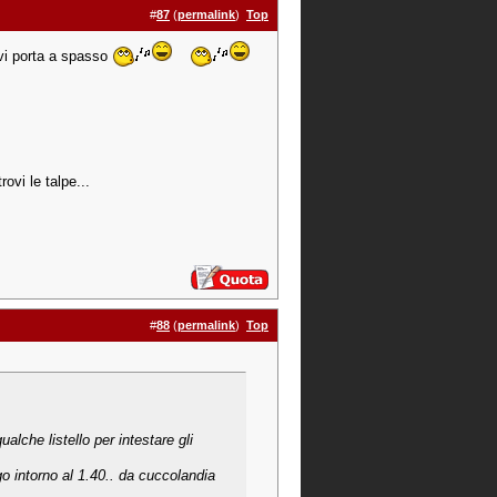
#
87
(
permalink
)
Top
 vi porta a spasso
rovi le talpe...
#
88
(
permalink
)
Top
alche listello per intestare gli
go intorno al 1.40.. da cuccolandia