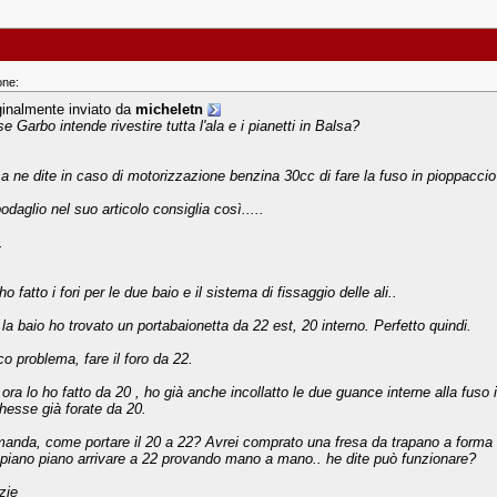
one:
ginalmente inviato da
micheletn
e Garbo intende rivestire tutta l'ala e i pianetti in Balsa?
a ne dite in caso di motorizzazione benzina 30cc di fare la fuso in pioppacc
odaglio nel suo articolo consiglia così.....
.
 ho fatto i fori per le due baio e il sistema di fissaggio delle ali..
 la baio ho trovato un portabaionetta da 22 est, 20 interno. Perfetto quindi.
co problema, fare il foro da 22.
 ora lo ho fatto da 20 , ho già anche incollatto le due guance interne alla fus
hesse già forate da 20.
anda, come portare il 20 a 22? Avrei comprato una fresa da trapano a forma di
 piano piano arrivare a 22 provando mano a mano.. he dite può funzionare?
zie