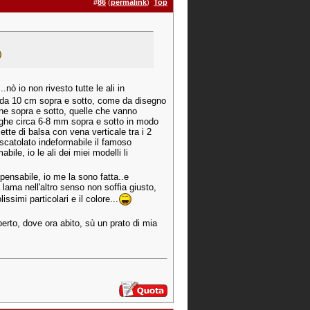
#
86
(
permalink
)
Top
...nò io non rivesto tutte le ali in
ta da 10 cm sopra e sotto, come da disegno
tine sopra e sotto, quelle che vanno
larghe circa 6-8 mm sopra e sotto in modo
ette di balsa con vena verticale tra i 2
scatolato indeformabile il famoso
le, io le ali dei miei modelli li
spensabile, io me la sono fatta..e
a lama nell'altro senso non soffia giusto,
simi particolari e il colore...
rto, dove ora abito, sù un prato di mia