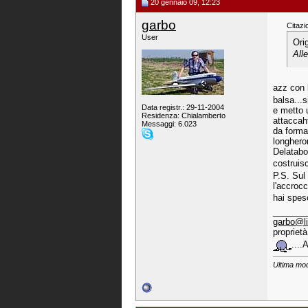
20 gennaio 09, 12:23
garbo
Citazi
User
Ori
All
azz con l
balsa...
Data registr.: 29-11-2004
e metto u
Residenza: Chialamberto
attaccaht
Messaggi: 6.023
da formar
longhero
Delatabox
costruis
P.S. Sul 
l'accrocc
hai speso
_______
garbo@li
proprietà
....
Ultima mod