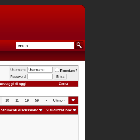
Username
Ricordami?
Password
messaggi di oggi
Cerca
10
11
19
59
>
Ultimo
»
Strumenti discussione
Visualizzazione