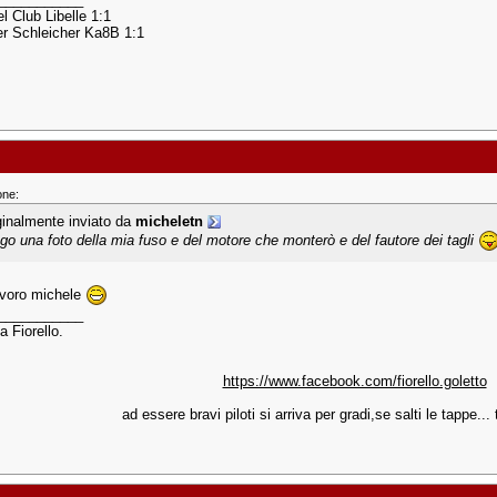
l Club Libelle 1:1
r Schleicher Ka8B 1:1
one:
ginalmente inviato da
micheletn
ego una foto della mia fuso e del motore che monterò e del fautore dei tagli
avoro michele
___________
a Fiorello.
https://www.facebook.com/fiorello.goletto
ad essere bravi piloti si arriva per gradi,se salti le tappe... t