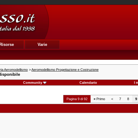
Risorse
Varie
ria Aeromodellismo
>
Aeromodellismo Progettazione e Costruzione
isponibile
Community
Calendario
I 
Pagina 9 di 92
«
Primo
<
7
8
9