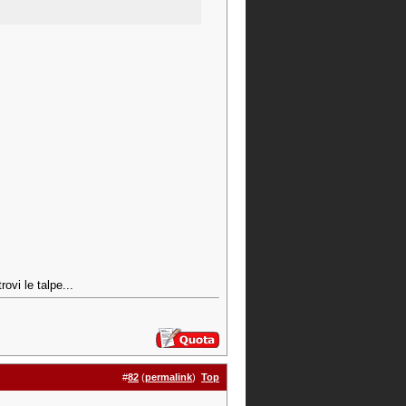
rovi le talpe...
#
82
(
permalink
)
Top