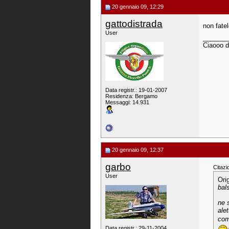
20 gennaio 09, 12:29
gattodistrada
non fate
User
_______
Ciaooo d
Data registr.: 19-01-2007
Residenza: Bergamo
Messaggi: 14.931
20 gennaio 09, 12:37
garbo
Citazi
User
Ori
bal
ne 
alet
com
Data registr.: 29-11-2004