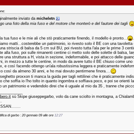
one:
ginalmente inviato da
micheletn
ego una foto della mia fuso e del motore che monterò e del fautore dei tagli
a tua fuso e le mie ali che stò praticamente finendo, il modello è pronto...
siamo matti...costerebbe un patrimonio, io rivesto solo il BE con una tavolet
na striscia di balsa da 5 cm sul BU, poi rivesto tutta l'ala per le prime 3 cen
e alla fuso, poi sulle rimanenti centine ci metto solo delle solette di balsa, 
e una struttura a H, vista in sezione, indeformabile, e poi attacco delle guanc
ni, in mezzo a tutte le centine, in modo da avere tutto il BE chiuso come uno 
, e così facendo ottengo un'ala robustissima leggera e praticamente indeformabi
co così da almeno 30 anni, e ho mai dovuto pentirmene finora....
seghetto proxxon ti manca la guida per tagli rettilinei che è praticamente indi
o che soffia io l'ho tolto in quanto ingombra e soffiava poco, e poi se orienti l
 un patrimonio e vedendolo direi che è uguale al mio da 35 , tranne che piccolis
___________
bero.it
sù Skipe giuseppegarbo, volo da cane sciolto in montagna, a Chialambe
..
ASSAN........
ifica di garbo : 20 gennaio 09 alle ore
12:27