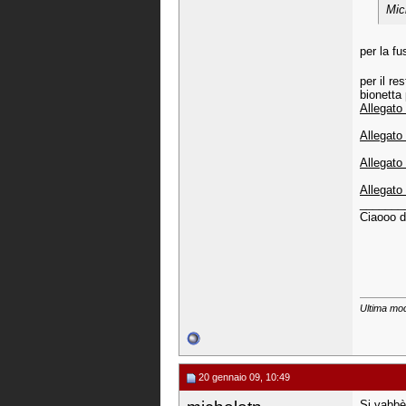
Mic
per la fu
per il re
bionetta 
Allegato
Allegato
Allegato
Allegato
_______
Ciaooo d
Ultima mod
20 gennaio 09, 10:49
Si vabbè-