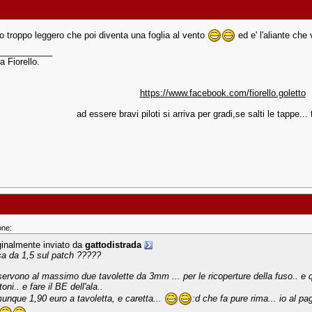
lo troppo leggero che poi diventa una foglia al vento
ed e' l'aliante che
___________
a Fiorello.
https://www.facebook.com/fiorello.goletto
ad essere bravi piloti si arriva per gradi,se salti le tappe... t
one:
ginalmente inviato da
gattodistrada
sa da 1,5 sul patch ?????
servono al massimo due tavolette da 3mm ... per le ricoperture della fuso.. e qu
toni.. e fare il BE dell'ala..
unque 1,90 euro a tavoletta, e caretta...
:d che fa pure rima... io al pa