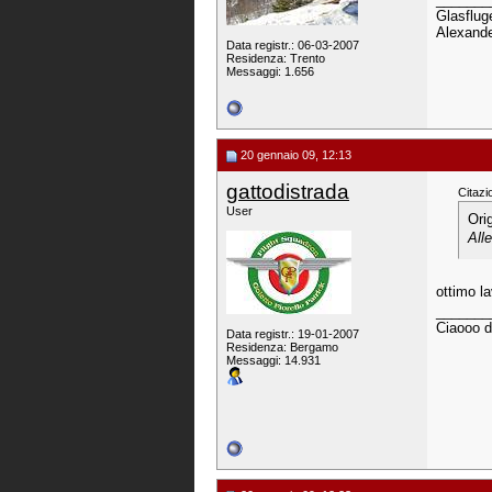
Glasfluge
Alexande
Data registr.: 06-03-2007
Residenza: Trento
Messaggi: 1.656
20 gennaio 09, 12:13
gattodistrada
Citazi
User
Ori
All
ottimo l
_______
Ciaooo d
Data registr.: 19-01-2007
Residenza: Bergamo
Messaggi: 14.931