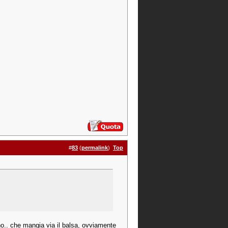
#
83
(
permalink
)
Top
ino.. che mangia via il balsa, ovviamente