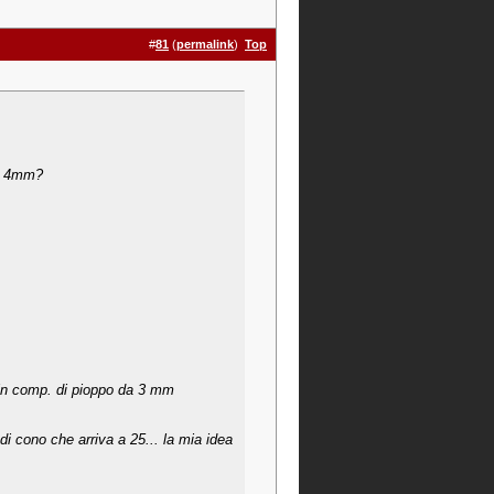
#
81
(
permalink
)
Top
io 4mm?
o in comp. di pioppo da 3 mm
 cono che arriva a 25... la mia idea