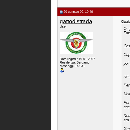
20 gennaio 09, 10:46
gattodistrada
Citazi
User
Ori
Fors
Cos
Cap
Data registr.: 19-01-2007
Residenza: Bergamo
poi.
Messaggi: 14.931
ieri
Per
Uni
Per
anc
Dom
era
Gra