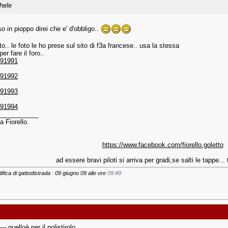
hele
so in pioppo direi che e' d'obbligo..
sto.. le foto le ho prese sul sito di f3a francese.. usa la stessa
per fare il foro..
 91991
 91992
 91993
 91994
___________
a Fiorello.
https://www.facebook.com/fiorello.goletto
ad essere bravi piloti si arriva per gradi,se salti le tappe... t
ifica di gattodistrada : 09 giugno 09 alle ore
09:49
-- quelloè per il polistirolo...