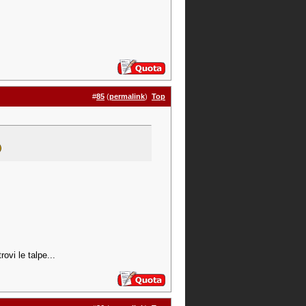
#
85
(
permalink
)
Top
rovi le talpe...