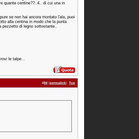
re quante centine??..4.. di cui una in
pure se non hai ancora montato l'ala, puoi
otto alla centina in modo che la punta
a pezzetto di legno sottostante..
rovi le talpe...
#
84
(
permalink
)
Top