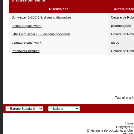
Discussioni simili
Discussione
Autore disc
Schweizer 1-26C 1.9: disegno disponibile
Cesare de Robe
trainatore patchwork
pipercubgiallo
Little Gem scala 1:3 - disegno disponibile
Cesare de Robe
trainatore patchwork
garbo
Patchwork elettrico
Cesare de Robe
Tutti gli or
Basato
Copyright ©2
E' vietata la riproduzione, anche