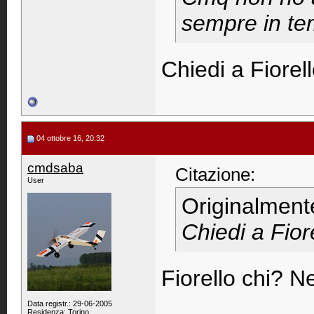
sempre in t
Chiedi a Fiorell
04 ottobre 16, 20:32
cmdsaba
Citazione:
User
Originalment
Chiedi a Fiore
Fiorello chi? 
Data registr.: 29-06-2005
Residenza: Torino