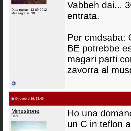
Vabbeh dai... 3
Data registr.: 13-09-2012
entrata.
Messaggi: 4.690
Per cmdsaba: Co
BE potrebbe ess
magari parti c
zavorra al mus
04 ottobre 16, 15:49
Minestrone
Ho una domanda
User
un C in teflon