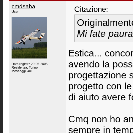
cmdsaba
Citazione:
User
Originalment
Mi fate paura
Estica... conc
avendo la possib
Data registr.: 29-06-2005
Residenza: Torino
Messaggi: 401
progettazione 
progetto con l
di aiuto avere
Cmq non ho anc
sempre in tem