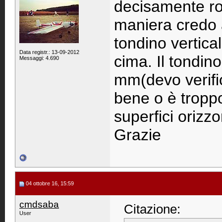
decisamente rob
maniera credo 
tondino vertica
Data registr.: 13-09-2012
cima. Il tondin
Messaggi: 4.690
mm(devo verifi
bene o è troppo
superfici orizzo
Grazie
04 ottobre 16, 15:59
cmdsaba
Citazione:
User