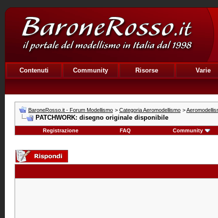
Contenuti
Community
Risorse
Varie
BaroneRosso.it - Forum Modellismo
>
Categoria Aeromodellismo
>
Aeromodellis
PATCHWORK: disegno originale disponibile
Registrazione
FAQ
Community