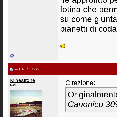
fotina che perm
su come giuntar
pianetti di coda
04 ottobre 16, 15:45
Minestrone
Citazione:
User
Originalment
Canonico 30