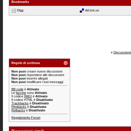
Bookmarks
Digg
del.icio.us
«
Discussione
Regole di scrittura
Non puoi
creare nuove discussioni
Non puoi
rispondere alle discussioni
Non puoi
inserire allegati
Non puoi
modificare i tuoi messaggi
BB code
è
Attivato
Le
faccine
sono
Attivato
Il codice
[IMG]
è
Attivato
Il codice HTML è
Disattivato
Trackbacks
è
Disattivato
Pingbacks
è
Disattivato
Refbacks
è
Disattivato
Regolamento Forum