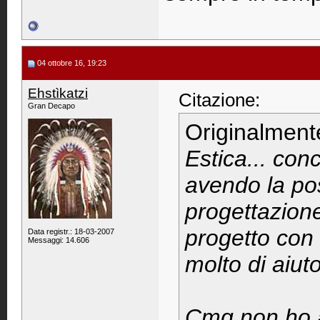
04 ottobre 16, 19:23
Ehstìkatzi
Citazione:
Gran Decapo
Originalment
Estica... co
avendo la poss
progettazion
progetto con
Data registr.: 18-03-2007
Messaggi: 14.606
molto di aiu
Cmq non ho a