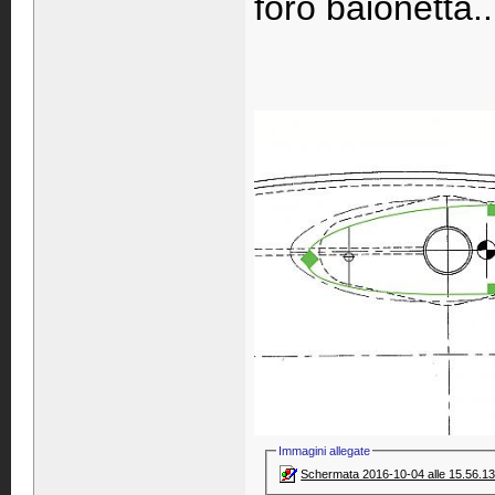
foro baionetta..
Immagini allegate
Schermata 2016-10-04 alle 15.56.13.