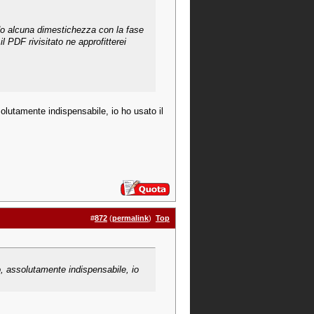
o alcuna dimestichezza con la fase
l PDF rivisitato ne approfitterei
solutamente indispensabile, io ho usato il
#
872
(
permalink
)
Top
o, assolutamente indispensabile, io