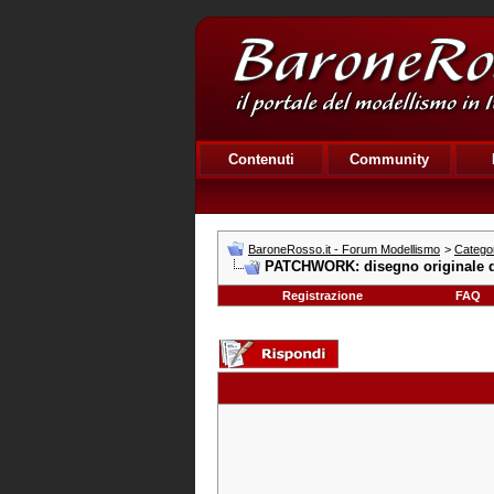
Contenuti
Community
BaroneRosso.it - Forum Modellismo
>
Catego
PATCHWORK: disegno originale d
Registrazione
FAQ