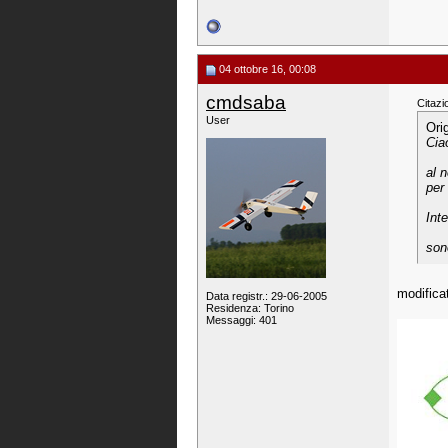
04 ottobre 16, 00:08
cmdsaba
Citazi
User
Ori
Cia
al 
per 
Int
son
modificat
Data registr.: 29-06-2005
Residenza: Torino
Messaggi: 401