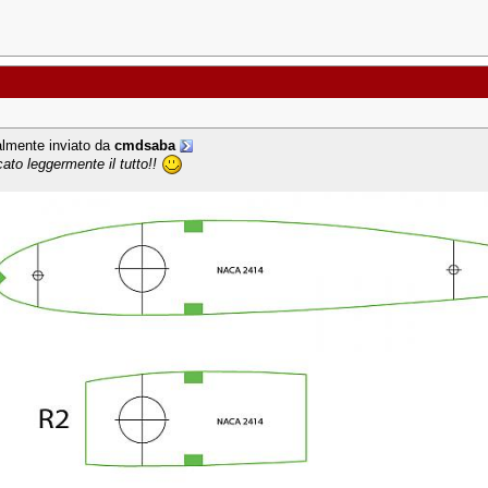
almente inviato da
cmdsaba
cato leggermente il tutto!!