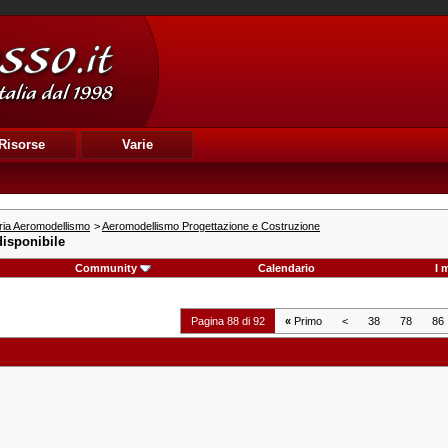
Risorse
Varie
ria Aeromodellismo
>
Aeromodellismo Progettazione e Costruzione
isponibile
Community
Calendario
I 
Pagina 88 di 92
«
Primo
<
38
78
86