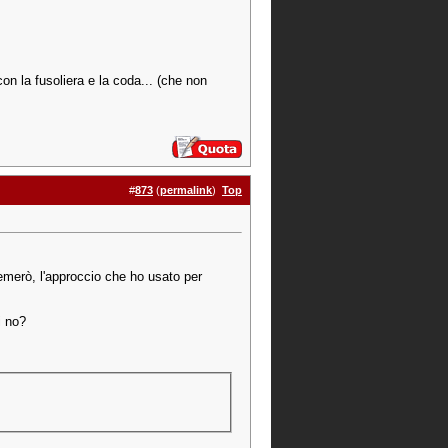
con la fusoliera e la coda... (che non
#
873
(
permalink
)
Top
temerò, l'approccio che ho usato per
i no?