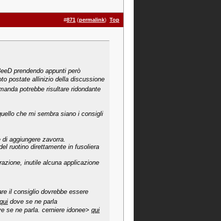
#
871
(
permalink
)
Top
l 3eeD prendendo appunti però
 postate allinizio della discussione
manda potrebbe risultare ridondante
quello che mi sembra siano i consigli
e di aggiungere zavorra.
el ruotino direttamente in fusoliera
razione, inutile alcuna applicazione
are il consiglio dovrebbe essere
qui
dove se ne parla
e se ne parla. cerniere idonee>
qui