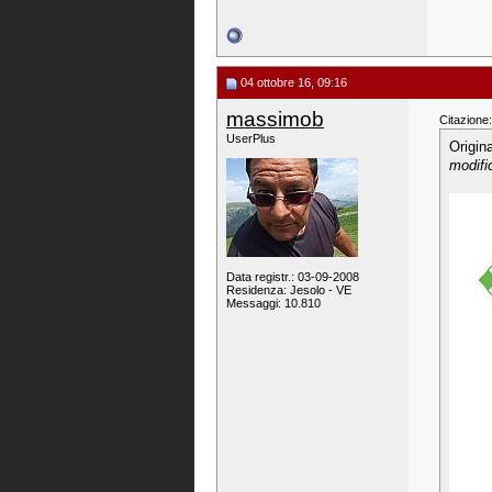
04 ottobre 16, 09:16
massimob
Citazione:
UserPlus
Origin
modifi
Data registr.: 03-09-2008
Residenza: Jesolo - VE
Messaggi: 10.810