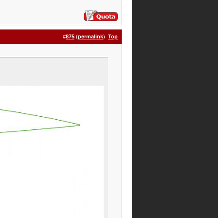
#
875
(
permalink
)
Top