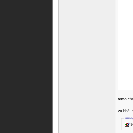
temo che
va bhè, s
Immag
S