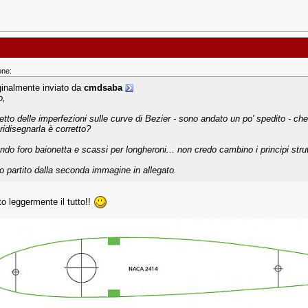
one:
ginalmente inviato da
cmdsaba
o,
netto delle imperfezioni sulle curve di Bezier - sono andato un po' spedito - ch
ridisegnarla è corretto?
endo foro baionetta e scassi per longheroni... non credo cambino i principi strut
o partito dalla seconda immagine in allegato.
o leggermente il tutto!!