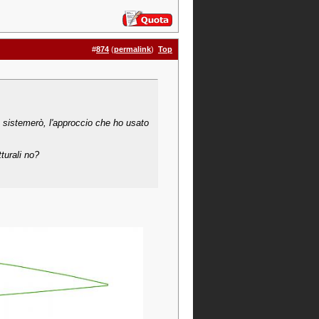
#
874
(
permalink
)
Top
e sistemerò, l'approccio che ho usato
turali no?