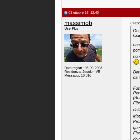
03 ottobre 16, 12:40
massimob
Citazi
UserPlus
Ori
Ciao
una
pot
non
Data registr.: 03-09-2008
Residenza: Jesolo - VE
Det
Messaggi: 10.810
da n
Fus
Per
(Bo
Fibr
dall
Mot
Pro
que
Fla
dov