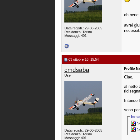
ah bene.
avrei giu
Data registr.: 29-06-2005
necessit
Residenza: Torino
Messaggi: 401
03 ottobre 16, 15:54
cmdsaba
Profilo Na
User
Ciao,
al netto 
ridisegna
Intendo f
sono par
Immag
S
S
Data registr.: 29-06-2005
Residenza: Torino
Messaggi: 401