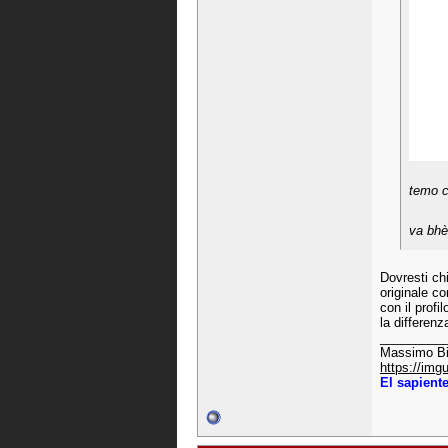
temo c
va bhè
Dovresti chi
originale co
con il profi
la differen
_________
Massimo B
https://img
El sapient