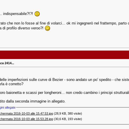
.. indispensabile?!?!
rato che non lo fosse al fine di volarci... ok mi ingegnerò nel frattempo, parto 
a di profilo diverso veroo?!
ca 2414...
delle imperfezioni sulle curve di Bezier - sono andato un po' spedito - che sis
rla è corretto?
oro baionetta e scassi per longheroni... non credo cambino i principi struttural
tito dalla seconda immagine in allegato.
ini allegate
chermata 2016-10-03 alle 15.47.53.jpg‎
(28,9 KB, 380 visite)
chermata 2016-10-03 alle 15.53.28.jpg‎
(30,6 KB, 193 visite)