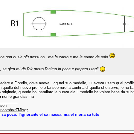
he non ci sia più nessuno...me la canto e me la suono da solo
, se qlcn mi dà l'ok metto l'anima in pace e preparo i tagli
edere a Fiorello, dove aveva il cg nel suo modello, lui aveva usato quel profilo
n quello del nuovo profilo e fai scorrere la centina di quello che serve, io ho f
lo originale, quando ho installato la nuova ala il modello ha volato bene da su
za non è grandissima
_________
ison
ur.com/a/rZMlsqz
e sa poco, l'ignorante el sa massa, ma el mona sa tuto