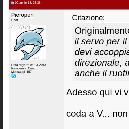
02 aprile 13, 16:36
Pieropen
Citazione:
User
Originalment
il servo per 
devi accoppi
direzionale, 
Data registr.: 04-03-2013
Residenza: Cento
anche il ruoti
Messaggi: 157
Adesso qui vi vo
coda a V... non