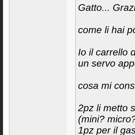
Gatto... Graz
come li hai p
Io il carrello
un servo appo
cosa mi consi
2pz li metto 
(mini? micro
1pz per il ga