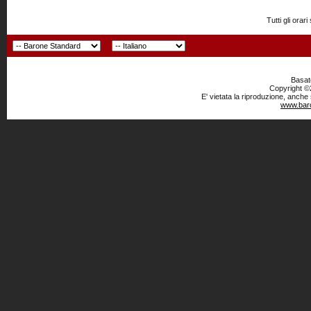
Tutti gli or
Basato
Copyright ©2
E' vietata la riproduzione, anche
www.baro