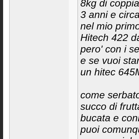
8kg di coppi
3 anni e circa
nel mio primo
Hitech 422 da
pero' con i s
e se vuoi sta
un hitec 645
come serbatoi
succo di frut
bucata e conn
puoi comunqu