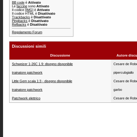
BB code
è
Attivato
Le
faccine
sono
Attivato
Il codice
[IMG]
è
Attivato
Il codice HTML è
Disattivato
Trackbacks
è
Disattivato
Pingbacks
è
Disattivato
Refbacks
è
Disattivato
Regolamento Forum
Discussioni simili
Discussione
Autore disc
Schweizer 1-26C 1.9: disegno disponibile
Cesare de Robe
trainatore patchwork
pipercubgiallo
Little Gem scala 1:3 - disegno disponibile
Cesare de Robe
trainatore patchwork
garbo
Patchwork elettrico
Cesare de Robe