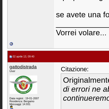
se avete una fo
____________
Vorrei volare...
02 aprile 13, 09:40
gattodistrada
Citazione:
User
Originalment
di errori ne a
continueremo 
Data registr.: 19-01-2007
Residenza: Bergamo
Messaggi: 14.931