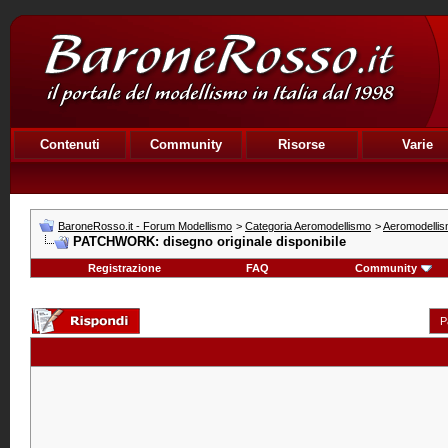
Contenuti
Community
Risorse
Varie
BaroneRosso.it - Forum Modellismo
>
Categoria Aeromodellismo
>
Aeromodellis
PATCHWORK: disegno originale disponibile
Registrazione
FAQ
Community
P