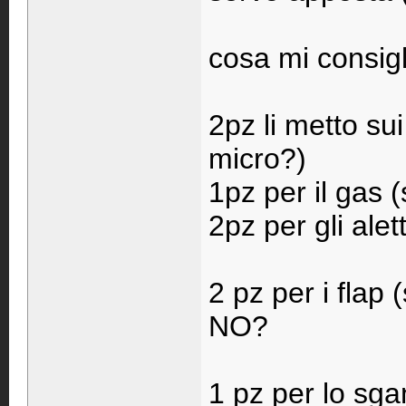
cosa mi consigl
2pz li metto su
micro?)
1pz per il gas 
2pz per gli alet
2 pz per i fla
NO?
1 pz per lo sga