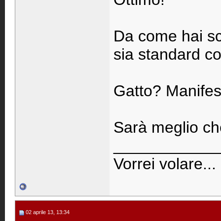
Da come hai scr
sia standard com
Gatto? Manifes
Sarà meglio che
____________
Vorrei volare...
02 aprile 13, 13:34