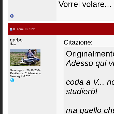
Vorrei volare...
03 aprile 13, 10:11
garbo
Citazione:
User
Originalment
Adesso qui vi 
Data registr.: 29-11-2004
Residenza: Chialamberto
Messaggi: 6.023
coda a V... n
studierò!
ma quello ch