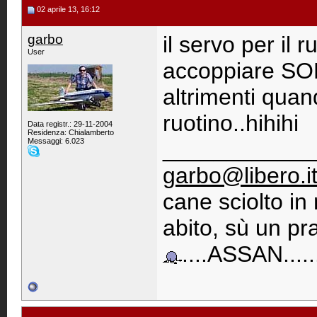
02 aprile 13, 16:12
garbo
il servo per il
User
accoppiare SOL
altrimenti quan
ruotino..hihihi
Data registr.: 29-11-2004
Residenza: Chialamberto
Messaggi: 6.023
____________
garbo@libero.i
cane sciolto i
abito, sù un pra
....ASSAN......