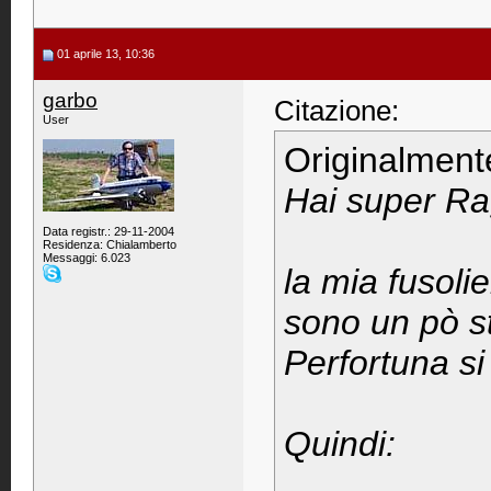
01 aprile 13, 10:36
garbo
Citazione:
User
Originalment
Hai super Rag
Data registr.: 29-11-2004
Residenza: Chialamberto
Messaggi: 6.023
la mia fusoli
sono un pò st
Perfortuna si
Quindi: