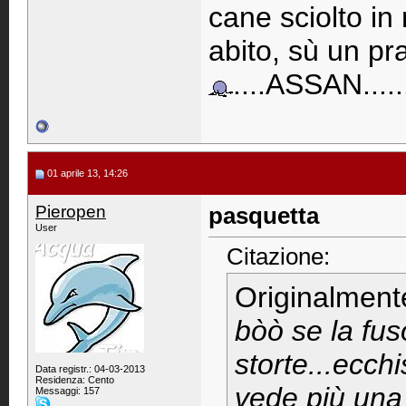
cane sciolto i
abito, sù un pra
....ASSAN......
01 aprile 13, 14:26
Pieropen
pasquetta
User
Citazione:
Originalment
bòò se la fuso
storte...ecchi
Data registr.: 04-03-2013
Residenza: Cento
vede più una 
Messaggi: 157