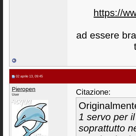
https://w
ad essere bravi
02 aprile 13, 09:45
Pieropen
Citazione:
User
Originalment
1 servo per i
soprattutto ne