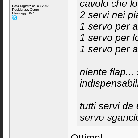
cavolo che lo
Data registr.: 04-03-2013
Residenza: Cento
2 servi nei pi
Messaggi: 157
1 servo per a
1 servo per l
1 servo per a
niente flap.
indispensabil
tutti servi da
servo sganci
Ottimo!