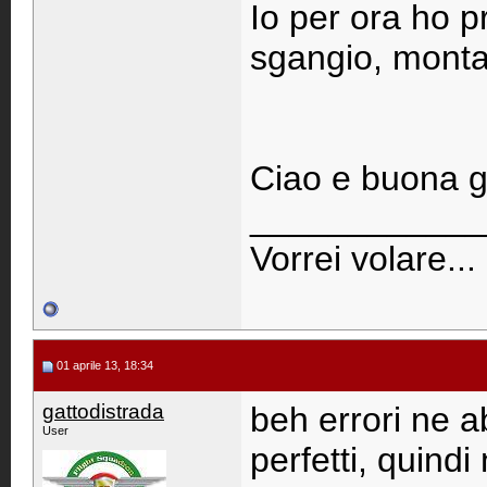
Io per ora ho p
sgangio, montan
Ciao e buona git
____________
Vorrei volare...
01 aprile 13, 18:34
gattodistrada
beh errori ne a
User
perfetti, quindi