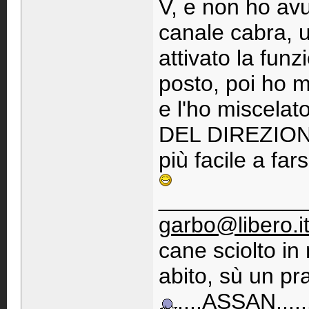
V, e non ho av
canale cabra, u
attivato la fun
posto, poi ho m
e l'ho miscela
DEL DIREZIONAL
più facile a far
____________
garbo@libero.i
cane sciolto i
abito, sù un pra
....ASSAN......