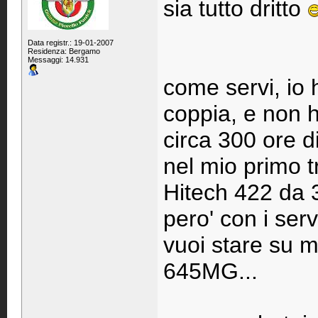
sia tutto dritto
Data registr.: 19-01-2007
Residenza: Bergamo
Messaggi: 14.931
come servi, io 
coppia, e non 
circa 300 ore di 
nel mio primo t
Hitech 422 da 3
pero' con i ser
vuoi stare su m
645MG...