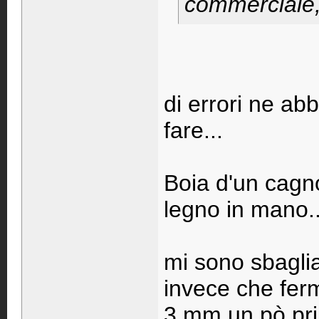
commerciale,
di errori ne ab
fare...
Boia d'un cagn
legno in mano..
mi sono sbaglia
invece che fer
3 mm un pò pri