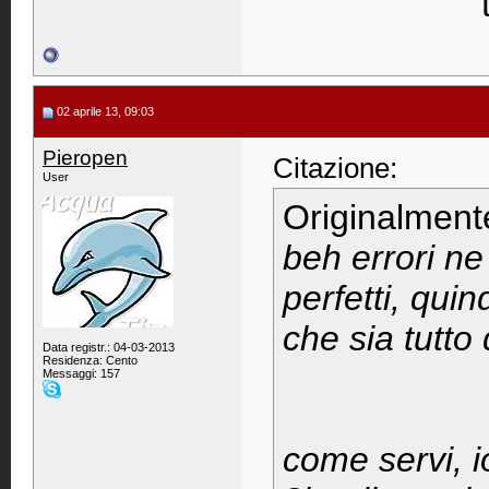
02 aprile 13, 09:03
Pieropen
Citazione:
User
Originalment
beh errori ne
perfetti, quin
che sia tutto 
Data registr.: 04-03-2013
Residenza: Cento
Messaggi: 157
come servi, 