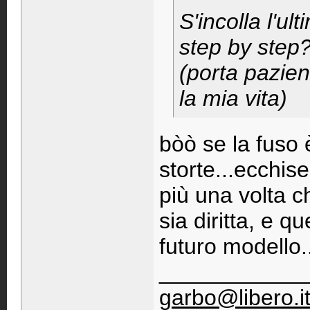
S'incolla l'ul
step by step
(porta pazien
la mia vita)
bòò se la fuso è
storte...ecchis
più una volta c
sia diritta, e 
futuro modello.
____________
garbo@libero.i