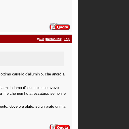
#
628
(
permalink
)
Top
ottimo carrello d'alluminio, che andrò a
gliarmi la lama d'alluminio che avevo
per mè che non ho atrezzatura, se non le
rto, dove ora abito, sù un prato di mia