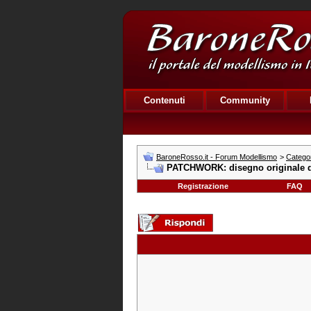
Contenuti
Community
BaroneRosso.it - Forum Modellismo
>
Catego
PATCHWORK: disegno originale d
Registrazione
FAQ