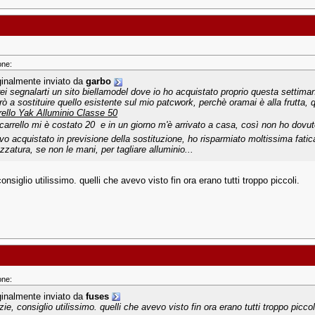
one:
ginalmente inviato da
garbo
rei segnalarti un sito biellamodel dove io ho acquistato proprio questa settiman
rò a sostituire quello esistente sul mio patcwork, perchè oramai è alla frutta, 
rello Yak Alluminio Classe 50
 carrello mi è costato 20  e in un giorno m'è arrivato a casa, così non ho dovut
vo acquistato in previsione della sostituzione, ho risparmiato moltissima fat
zzatura, se non le mani, per tagliare alluminio...
onsiglio utilissimo. quelli che avevo visto fin ora erano tutti troppo piccoli.
one:
ginalmente inviato da
fuses
ie, consiglio utilissimo. quelli che avevo visto fin ora erano tutti troppo piccol