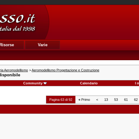
Risorse
Varie
ria Aeromodellismo
>
Aeromodellismo Progettazione e Costruzione
isponibile
Community
Calendario
I 
Pagina 63 di 92
«
Primo
<
13
53
61
62