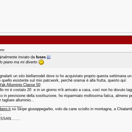
one:
ginalmente inviato da
fuses
o piano ma mi diverto
gnalarti un sito biellamodel dove io ho acquistato proprio questa settimana un 
e quello esistente sul mio patcwork, perchè oramai è alla frutta, questo quì:
 Yak Alluminio Classe 50
llo mi è costato 20  e in un giorno m'è arrivato a casa, così non ho dovuto ta
to in previsione della sostituzione, ho risparmiato moltissima fatica, almeno 
 tagliare alluminio...
___________
bero.it
sù Skipe giuseppegarbo, volo da cane sciolto in montagna, a Chialambe
..
ASSAN........