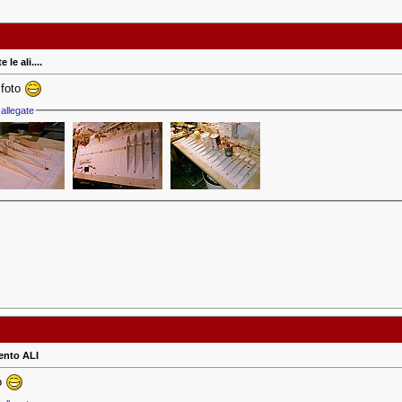
 le ali....
 foto
allegate
nto ALI
to