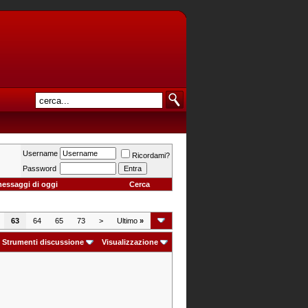
Username
Ricordami?
Password
messaggi di oggi
Cerca
63
64
65
73
>
Ultimo
»
Strumenti discussione
Visualizzazione