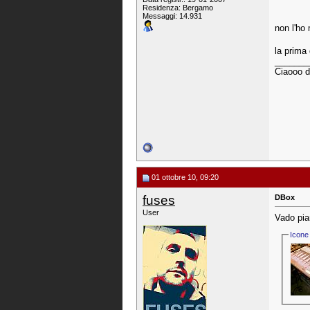
Residenza: Bergamo
Messaggi: 14.931
non l'ho
la prima
_______
Ciaooo d
01 ottobre 10, 09:20
fuses
DBox
User
Vado pia
Icone 