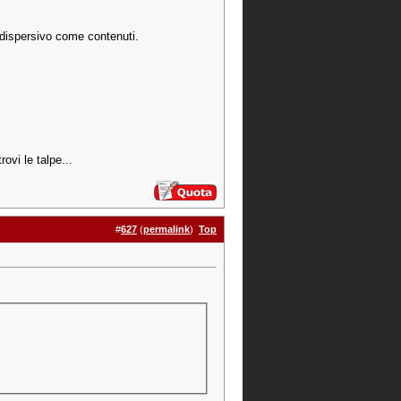
dispersivo come contenuti.
rovi le talpe...
#
627
(
permalink
)
Top