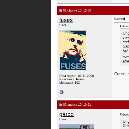
01 ottobre 10, 15:50
fuses
Carrelli
User
Citazi
Ori
vor
and
Car
bel
ave
atre
Grazie, c
Data registr.: 01-11-2008
Residenza: Roma
Messaggi: 103
02 ottobre 10, 10:21
garbo
Citazi
User
Ori
Graz