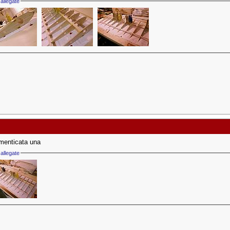
allegate
menticata una
allegate