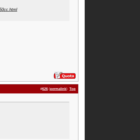
-50cc.html
#
626
(
permalink
)
Top