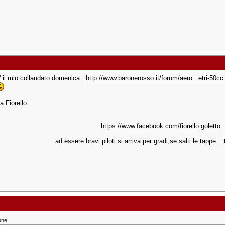
' il mio collaudato domenica..
http://www.baronerosso.it/forum/aero...etri-50cc
___________
a Fiorello.
https://www.facebook.com/fiorello.goletto
ad essere bravi piloti si arriva per gradi,se salti le tappe... t
one: