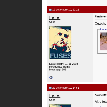
19 settembre 10, 22:21
fuses
Finalmente
User
Qualche
Icone 
Data registr.: 01-11-2008
Residenza: Roma
Messaggi: 103
22 settembre 10, 14:51
fuses
Avanzame
User
Altre fo