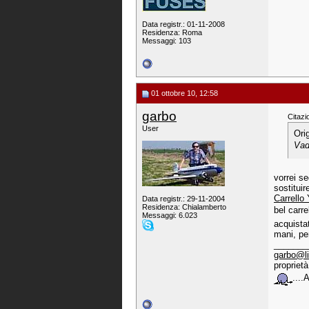
Data registr.: 01-11-2008
Residenza: Roma
Messaggi: 103
01 ottobre 10, 12:58
garbo
Citazi
User
Ori
Vad
vorrei se
sostituir
Carrello
Data registr.: 29-11-2004
Residenza: Chialamberto
bel carre
Messaggi: 6.023
acquista
mani, per
_______
garbo@li
proprietà
....