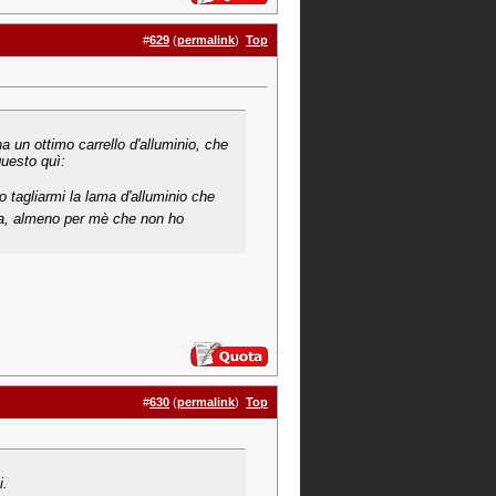
#
629
(
permalink
)
Top
a un ottimo carrello d'alluminio, che
questo quì:
o tagliarmi la lama d'alluminio che
ica, almeno per mè che non ho
#
630
(
permalink
)
Top
i.