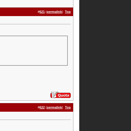
#
621
(
permalink
)
Top
#
622
(
permalink
)
Top