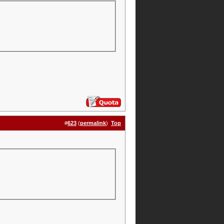
#
623
(
permalink
)
Top