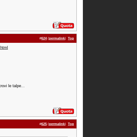
#
624
(
permalink
)
Top
.html
rovi le talpe...
#
625
(
permalink
)
Top