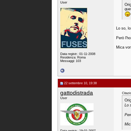
User
Ori
que
Lo so, l
Però l'h
Mica vor
Data registr.: 01-11-2008
Residenza: Roma
Messaggi: 103
22 settembre 10, 19:38
gattodistrada
Citazi
User
Ori
Lo 
Per
Mic
Data registr.: 19-01-2007