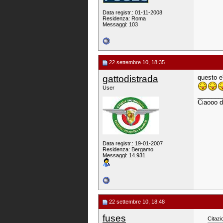
Data registr.: 01-11-2008
Residenza: Roma
Messaggi: 103
22 settembre 10, 18:35
gattodistrada
questo e
User
_______
Ciaooo d
Data registr.: 19-01-2007
Residenza: Bergamo
Messaggi: 14.931
22 settembre 10, 18:48
fuses
Citazi