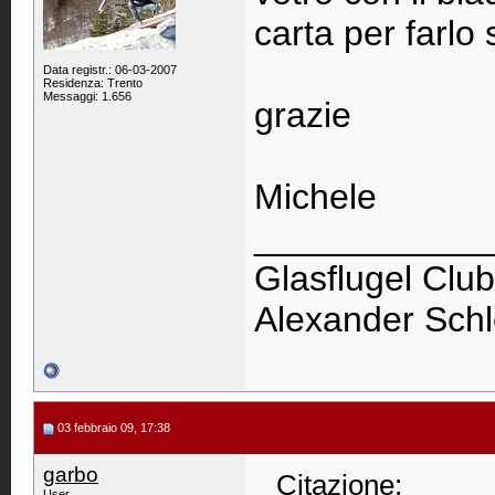
carta per farlo
Data registr.: 06-03-2007
Residenza: Trento
Messaggi: 1.656
grazie
Michele
____________
Glasflugel Club
Alexander Schl
03 febbraio 09, 17:38
garbo
Citazione:
User