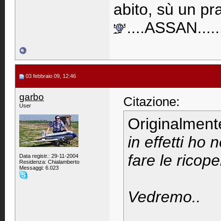
abito, sù un pra
....ASSAN......
03 febbraio 09, 12:46
garbo
Citazione:
User
Originalment
in effetti ho
fare le ricop
Data registr.: 29-11-2004
Residenza: Chialamberto
Messaggi: 6.023
Vedremo..