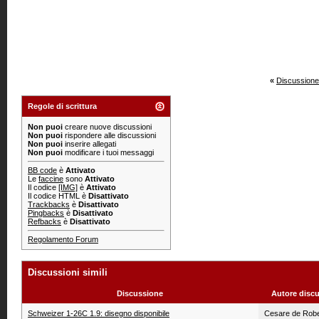
«
Discussione
Regole di scrittura
Non puoi
creare nuove discussioni
Non puoi
rispondere alle discussioni
Non puoi
inserire allegati
Non puoi
modificare i tuoi messaggi
BB code
è
Attivato
Le
faccine
sono
Attivato
Il codice
[IMG]
è
Attivato
Il codice HTML è
Disattivato
Trackbacks
è
Disattivato
Pingbacks
è
Disattivato
Refbacks
è
Disattivato
Regolamento Forum
Discussioni simili
Discussione
Autore disc
Schweizer 1-26C 1.9: disegno disponibile
Cesare de Robe