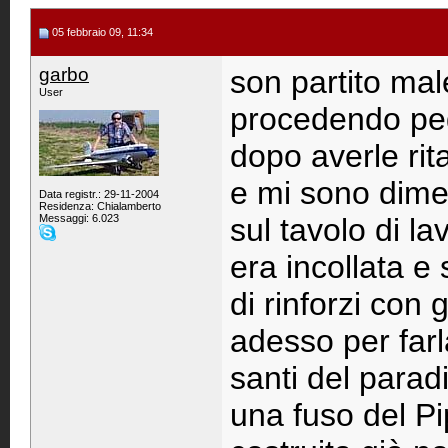
05 febbraio 09, 11:34
garbo
son partito mal
User
procedendo peg
dopo averle ritag
e mi sono dimen
Data registr.: 29-11-2004
Residenza: Chialamberto
Messaggi: 6.023
sul tavolo di l
era incollata e 
di rinforzi con 
adesso per farla
santi del paradi
una fuso del Pi