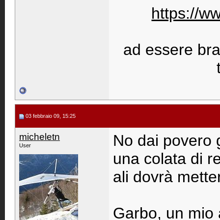
https://w
ad essere bravi
03 febbraio 09, 15:25
micheletn
No dai povero ga
User
una colata di re
ali dovrà mette
Garbo, un mio 