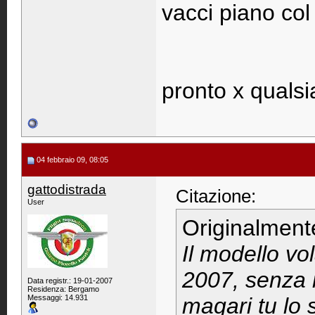
vacci piano col
pronto x qualsi
04 febbraio 09, 08:05
gattodistrada
Citazione:
User
Originalment
Il modello vo
2007, senza 
Data registr.: 19-01-2007
Residenza: Bergamo
Messaggi: 14.931
magari tu lo 