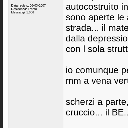
autocostruito i
Data registr.: 06-03-2007
Residenza: Trento
Messaggi: 1.656
sono aperte le 
strada... il mat
dalla depressio
con l sola strut
io comunque pe
mm a vena vert
scherzi a parte
cruccio... il BE.