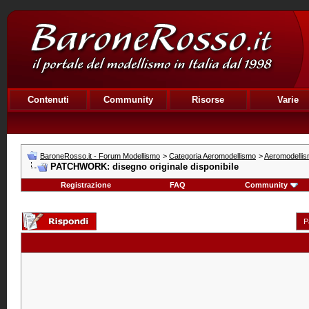
Contenuti
Community
Risorse
Varie
BaroneRosso.it - Forum Modellismo
>
Categoria Aeromodellismo
>
Aeromodellis
PATCHWORK: disegno originale disponibile
Registrazione
FAQ
Community
P