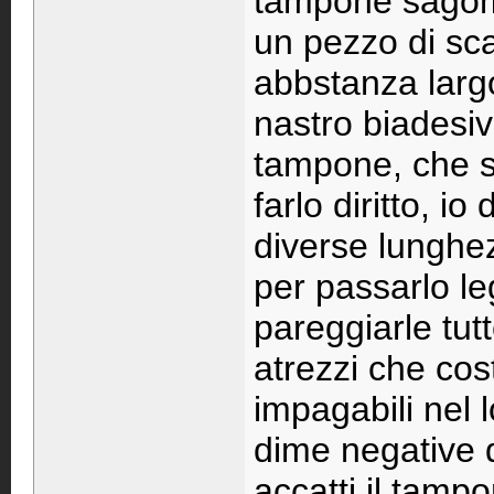
tampone sagoma
un pezzo di sca
abbstanza largo 
nastro biadesiv
tampone, che se
farlo diritto, i
diverse lunghez
per passarlo l
pareggiarle tutt
atrezzi che co
impagabili nel l
dime negative de
accatti il tamp