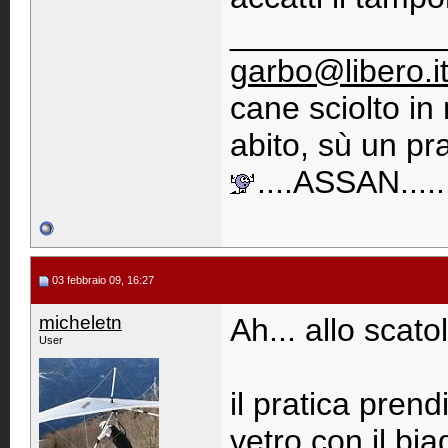
____________
garbo@libero.i
cane sciolto i
abito, sù un pra
....ASSAN......
03 febbraio 09, 16:27
micheletn
Ah... allo scato
User
il pratica prendi
vetro con il biad