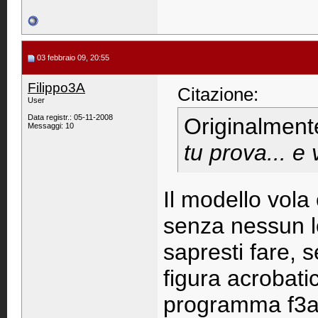
03 febbraio 09, 20:55
Filippo3A
Citazione:
User
Data registr.: 05-11-2008
Originalment
Messaggi: 10
tu prova... e 
Il modello vola
senza nessun l
sapresti fare, 
figura acrobati
programma f3a s