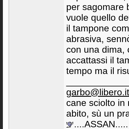
per sagomare b
vuole quello d
il tampone come 
abrasiva, sennò
con una dima, 
accattassi il t
tempo ma il ris
____________
garbo@libero.i
cane sciolto i
abito, sù un pra
....ASSAN......