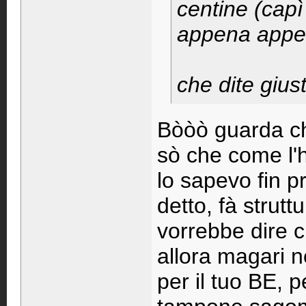
centine (capì
appena appen
che dite gius
Bòòò guarda ch
sò che come l'h
lo sapevo fin p
detto, fà strutt
vorrebbe dire 
allora magari no
per il tuo BE, pe