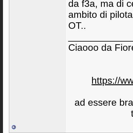
da f3a, ma di c
ambito di pilot
OT..
____________
Ciaooo da Fiore
https://w
ad essere bravi