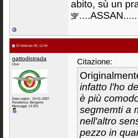
abito, sù un pra
....ASSAN......
03 febbraio 09, 12:49
gattodistrada
Citazione:
User
Originalment
infatto l'ho d
è più comodo t
Data registr.: 19-01-2007
Residenza: Bergamo
Messaggi: 14.931
segmemti a m
nell'altro sens
pezzo in quan