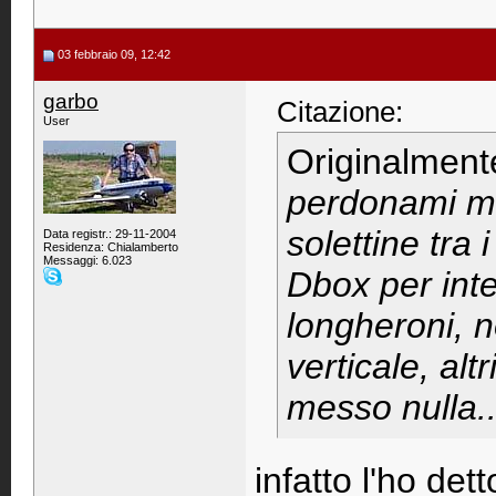
03 febbraio 09, 12:42
garbo
Citazione:
User
Originalment
perdonami ma
solettine tra 
Data registr.: 29-11-2004
Residenza: Chialamberto
Messaggi: 6.023
Dbox per inte
longheroni, 
verticale, al
messo nulla.
infatto l'ho det