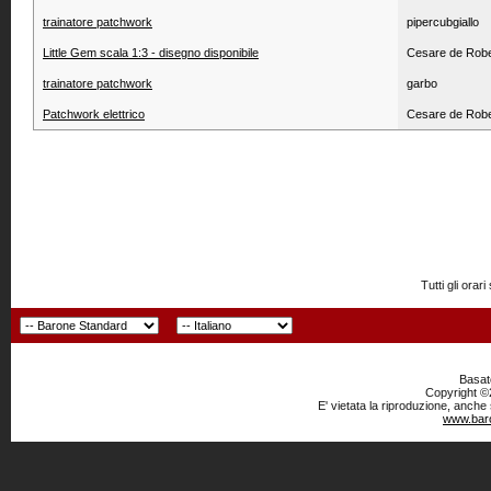
trainatore patchwork
pipercubgiallo
Little Gem scala 1:3 - disegno disponibile
Cesare de Robe
trainatore patchwork
garbo
Patchwork elettrico
Cesare de Robe
Tutti gli or
Basato
Copyright ©2
E' vietata la riproduzione, anche
www.baro