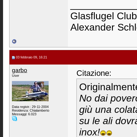
____________
Glasflugel Club
Alexander Schl
03 febbraio 09, 16:21
garbo
Citazione:
User
Originalment
No dai povero
giù una colata
Data registr.: 29-11-2004
Residenza: Chialamberto
Messaggi: 6.023
su le ali dov
inox!