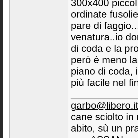
300x400 piccoli
ordinate fusoli
pare di faggio.
venatura..io do
di coda e la pr
però è meno lab
piano di coda, 
più facile nel fi
____________
garbo@libero.i
cane sciolto i
abito, sù un pra