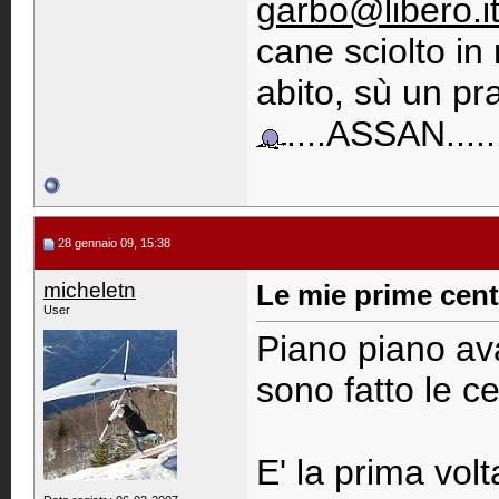
garbo@libero.i
cane sciolto i
abito, sù un pra
....ASSAN......
28 gennaio 09, 15:38
micheletn
Le mie prime cent
User
Piano piano ava
sono fatto le ce
E' la prima vol