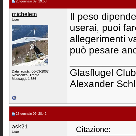
28 gennaio 09, 19:53
micheletn
Il peso dipende
User
userai, puoi far
allegerimenti va
può pesare anc
____________
Glasflugel Club
Data registr.: 06-03-2007
Residenza: Trento
Messaggi: 1.656
Alexander Schl
28 gennaio 09, 20:42
ask21
Citazione:
User