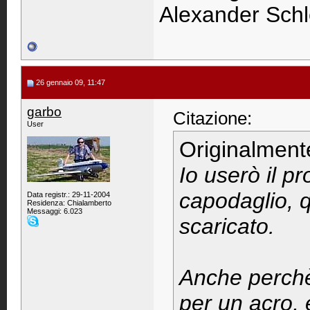
Alexander Schl
26 gennaio 09, 11:47
garbo
Citazione:
User
Originalment
Io userò il p
capodaglio, q
Data registr.: 29-11-2004
Residenza: Chialamberto
Messaggi: 6.023
scaricato.
Anche perchè 
per un acro, 