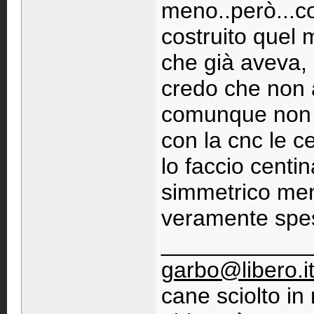
meno..però...com
costruito quel 
che già aveva, 
credo che non a
comunque non v
con la cnc le c
lo faccio centi
simmetrico men
veramente spe
____________
garbo@libero.i
cane sciolto i