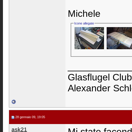
Michele
Icone allegate
____________
Glasflugel Club
Alexander Schl
28 gennaio 09, 19:05
ask21
Mi state facend