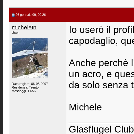
26 gennaio 09, 09:26
micheletn
Io userò il prof
User
capodaglio, que
Anche perchè lu
un acro, e que
da solo senza t
Data registr.: 06-03-2007
Residenza: Trento
Messaggi: 1.656
Michele
____________
Glasflugel Club