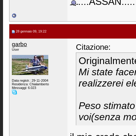
....ASSAN......
28 gennaio 09, 19:22
garbo
Citazione:
User
Originalment
Mi state face
realizzerei ele
Data registr.: 29-11-2004
Residenza: Chialamberto
Messaggi: 6.023
Peso stimato 
voi(senza mo