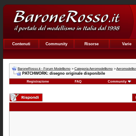
Contenuti
Community
Risorse
Varie
BaroneRosso.it - Forum Modellismo
>
Categoria Aeromodellismo
>
Aeromodellis
PATCHWORK: disegno originale disponibile
Registrazione
FAQ
Community