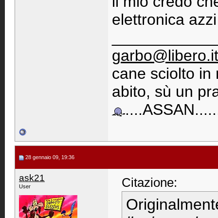
il mio credo ch
elettronica azzi
____________
garbo@libero.i
cane sciolto i
abito, sù un pra
....ASSAN......
28 gennaio 09, 19:36
ask21
Citazione:
User
Originalment