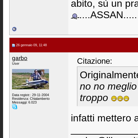
abito, sù un pra
....ASSAN......
26 gennaio 09, 11:48
garbo
Citazione:
User
Originalment
no no meglio 
troppo
Data registr.: 29-11-2004
Residenza: Chialamberto
Messaggi: 6.023
infatti mettero 
____________