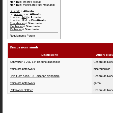
Non puoi
inserire allegati
Non puoi
modificare i tuoi messaggi
BB code
è
Attivato
Le
faccine
sono
Attivato
Il codice
[IMG]
è
Attivato
Il codice HTML è
Disattivato
Trackbacks
è
Disattivato
Pingbacks
è
Disattivato
Refbacks
è
Disattivato
Regolamento Forum
Discussioni simili
Discussione
Autore disc
Schweizer 1-26C 1.9: disegno disponibile
Cesare de Robe
trainatore patchwork
pipercubgiallo
Little Gem scala 1:3 - disegno disponibile
Cesare de Robe
trainatore patchwork
garbo
Patchwork elettrico
Cesare de Robe