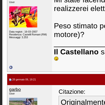
User
realizzerei elett
Peso stimato pe
Data registr.: 16-03-2007
motore)?
Residenza: Castelli Romani (RM)
Messaggi: 3.253
____________
Il Castellano
s
28 gennaio 09, 19:21
garbo
Citazione:
User
Originalment