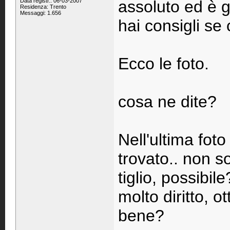
Data registr.: 06-03-2007
assoluto ed è g
Residenza: Trento
Messaggi: 1.656
hai consigli se 
Ecco le foto.
cosa ne dite?
Nell'ultima fot
trovato.. non s
tiglio, possibil
molto diritto, 
bene?