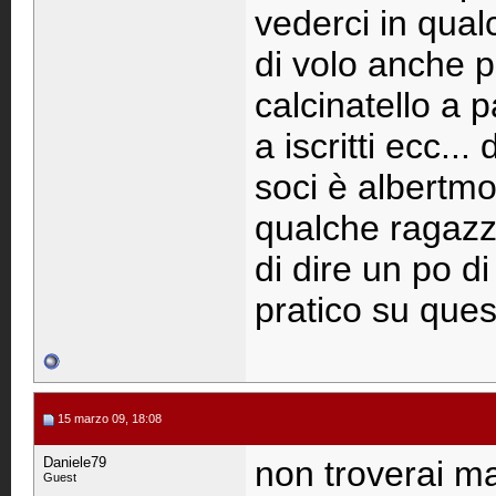
vederci in qua
di volo anche p
calcinatello a 
a iscritti ecc..
soci è albertmod
qualche ragazz
di dire un po d
pratico su que
15 marzo 09, 18:08
Daniele79
non troverai ma
Guest