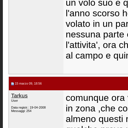
un volo suo e qu
l'anno scorso 
volato in un pa
nessuna parte 
l'attivita', ora
al campo e quin
15 marzo 09, 18:56
Tarkus
comunque ora v
User
in zona ,che c
Data registr.: 19-04-2008
Messaggi: 254
almeno questi 