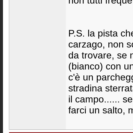
non tutti freque
P.S. la pista ch
carzago, non so
da trovare, se 
(bianco) con un
c'è un parcheggi
stradina sterra
il campo...... s
farci un salto, 