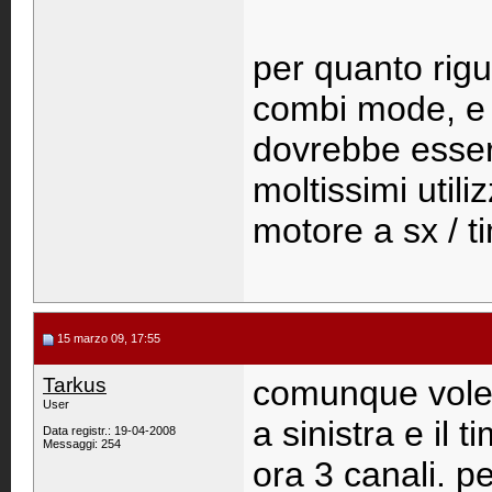
per quanto rigu
combi mode, e v
dovrebbe essere 
moltissimi utili
motore a sx / t
15 marzo 09, 17:55
Tarkus
comunque volev
User
a sinistra e il 
Data registr.: 19-04-2008
Messaggi: 254
ora 3 canali. 