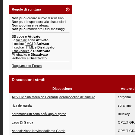
Regole di scrittura
Non puoi
creare nuove discussioni
Non puoi
rispondere alle discussioni
Non puoi
inserire allegati
Non puoi
modificare i tuoi messaggi
BB code
è
Attivato
Le
faccine
sono
Attivato
Il codice
[IMG]
è
Attivato
Il codice HTML è
Disattivato
Trackbacks
è
Disattivato
Pingbacks
è
Disattivato
Refbacks
è
Disattivato
Regolamento Forum
Discussioni simili
Discussione
Autore d
ADV Fly club Mario de Bernardi ,aeromodellisti del vulture
sargonm
riva del garda
sbrammy
aeromodellisti zona salò lago di garda
linuskey
Lago Di Garda
OPELTIGR
Associazione Navimodellismo Garda
OPELTIGR