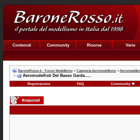
Contenuti
Community
Risorse
Varie
BaroneRosso.it - Forum Modellismo
>
Categoria Aeromodellismo
>
Aeromodellism
Aeromodellisti Del Basso Garda.....
Registrazione
FAQ
Community