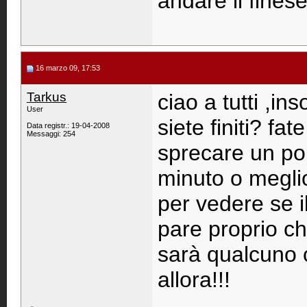
andare il finese
16 marzo 09, 17:53
Tarkus
ciao a tutti ,i
User
siete finiti? fate
Data registr.: 19-04-2008
Messaggi: 254
sprecare un po
minuto o megli
per vedere se i
pare proprio ch
sarà qualcuno 
allora!!!