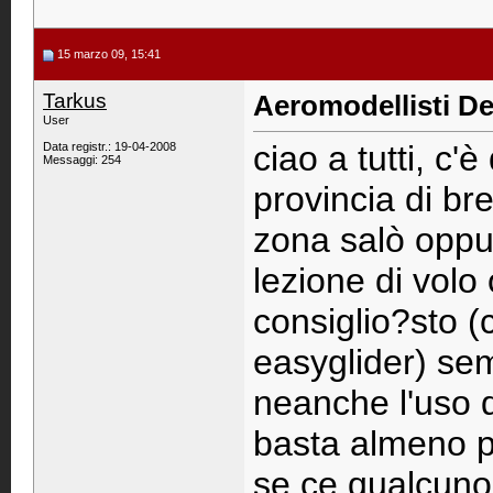
15 marzo 09, 15:41
Tarkus
Aeromodellisti De
User
ciao a tutti, c'
Data registr.: 19-04-2008
Messaggi: 254
provincia di br
zona salò oppur
lezione di vol
consiglio?sto (
easyglider) semp
neanche l'uso d
basta almeno pe
se ce qualcuno