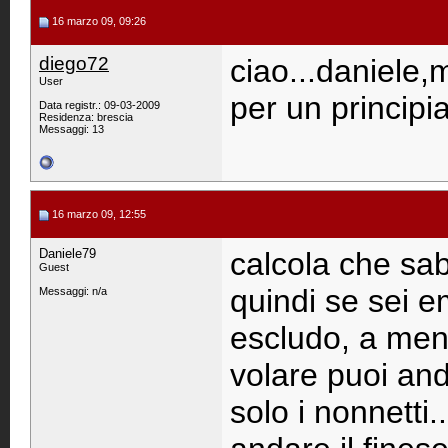
16 marzo 09, 09:26
diego72
ciao...daniele,m
User
per un principi
Data registr.: 09-03-2009
Residenza: brescia
Messaggi: 13
16 marzo 09, 12:55
Daniele79
calcola che sa
Guest
quindi se sei e
Messaggi: n/a
escludo, a meno
volare puoi and
solo i nonnetti