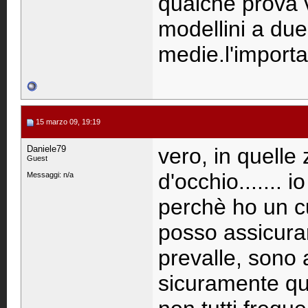
qualche prova v
modellini a du
medie.l'importa
15 marzo 09, 19:19
Daniele79
vero, in quelle
Guest
d'occhio....... 
Messaggi: n/a
perchè ho un c
posso assicura
prevalle, sono a
sicuramente qua