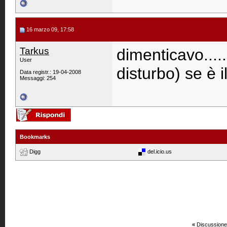
16 marzo 09, 17:58
Tarkus
dimenticavo....
User
disturbo) se è 
Data registr.: 19-04-2008
Messaggi: 254
Bookmarks
Digg
del.icio.us
«
Discussione