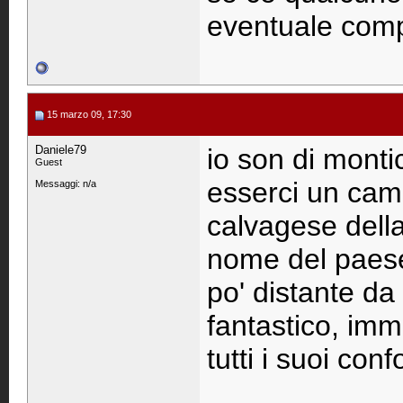
eventuale compe
15 marzo 09, 17:30
Daniele79
io son di monti
Guest
esserci un cam
Messaggi: n/a
calvagese della 
nome del paese,
po' distante da 
fantastico, imm
tutti i suoi confor