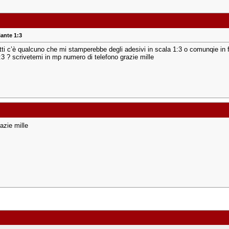
iante 1:3
utti c’è qualcuno che mi stamperebbe degli adesivi in scala 1:3 o comunqie in 
1:3 ? scrivetemi in mp numero di telefono grazie mille
razie mille