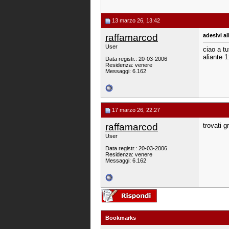
13 marzo 26, 13:42
raffamarcod
adesivi al
User
ciao a t
aliante 
Data registr.: 20-03-2006
Residenza: venere
Messaggi: 6.162
17 marzo 26, 22:27
raffamarcod
trovati g
User
Data registr.: 20-03-2006
Residenza: venere
Messaggi: 6.162
Bookmarks