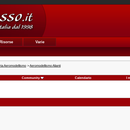
Risorse
Varie
ria Aeromodellismo
>
Aeromodellismo Alianti
Community
Calendario
I 