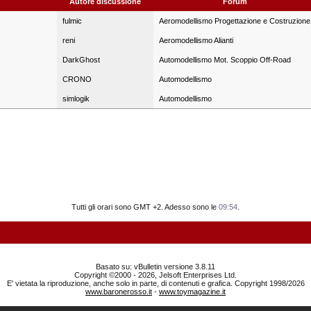
Autore discussione
Forum
fulmic
Aeromodellismo Progettazione e Costruzione
reni
Aeromodellismo Alianti
DarkGhost
Automodellismo Mot. Scoppio Off-Road
CRONO
Automodellismo
simlogik
Automodellismo
Tutti gli orari sono GMT +2. Adesso sono le
09:54
.
Basato su: vBulletin versione 3.8.11
Copyright ©2000 - 2026, Jelsoft Enterprises Ltd.
E' vietata la riproduzione, anche solo in parte, di contenuti e grafica. Copyright 1998/2026
www.baronerosso.it
-
www.toymagazine.it