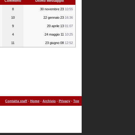
Commenti
Ultimo Messaggio
8
30 novembre 23
10:55
10
22 gennaio 23
16:36
9
20 aprile 13
01:07
4
24 maggio 11
10:25
11
23 giugno 08
12:52
Contatta staff
-
Home
-
Archivio
-
Privacy
-
Top