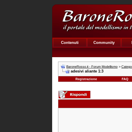
Contenuti
Community
BaroneRosso.it - Forum Modellismo
>
Catego
adesivi aliante 1:3
Registrazione
FAQ