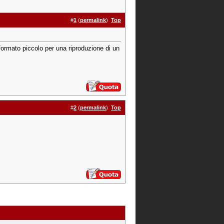
#
1
(
permalink
)
Top
formato piccolo per una riproduzione di un
#
2
(
permalink
)
Top