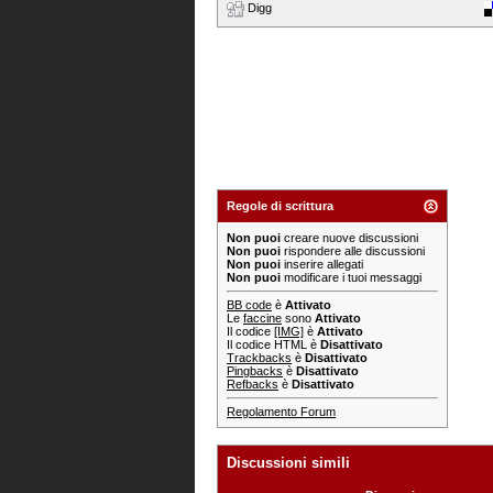
Digg
Regole di scrittura
Non puoi
creare nuove discussioni
Non puoi
rispondere alle discussioni
Non puoi
inserire allegati
Non puoi
modificare i tuoi messaggi
BB code
è
Attivato
Le
faccine
sono
Attivato
Il codice
[IMG]
è
Attivato
Il codice HTML è
Disattivato
Trackbacks
è
Disattivato
Pingbacks
è
Disattivato
Refbacks
è
Disattivato
Regolamento Forum
Discussioni simili