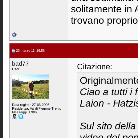
solitamente in 
trovano proprio
23 marzo 11, 16:56
bad77
Citazione:
User
Originalment
Ciao a tutti i
Laion - Hatzi
Data registr.: 27-03-2006
Residenza: Val di Fiemme Trento
Messaggi: 1.986
Sul sito dell
video del pen