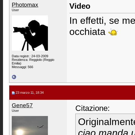
Photomax
Video
User
In effetti, se m
occhiata
Data registr.: 24-03-2009
Residenza: Reggiolo (Reggio
Emilia)
Messaggi: 566
23 marzo 11, 18:34
Gene57
Citazione:
User
Originalment
ciao manda un