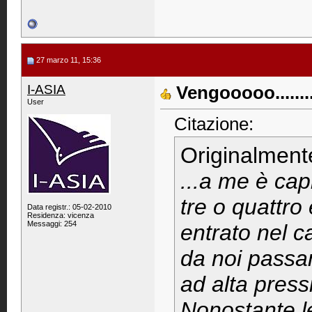
27 marzo 11, 15:36
I-ASIA
Vengooooo.........
User
Citazione:
Originalment
...a me è cap
tre o quattro
Data registr.: 05-02-2010
Residenza: vicenza
Messaggi: 254
entrato nel 
da noi passa
ad alta press
Nonostante l