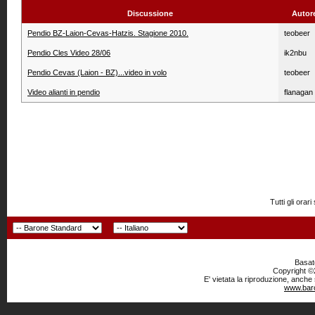
Discussione
Autor
Pendio BZ-Laion-Cevas-Hatzis. Stagione 2010.
teobeer
Pendio Cles Video 28/06
ik2nbu
Pendio Cevas (Laion - BZ)...video in volo
teobeer
Video alianti in pendio
flanagan
Tutti gli or
Basato
Copyright ©2
E' vietata la riproduzione, anche
www.baro