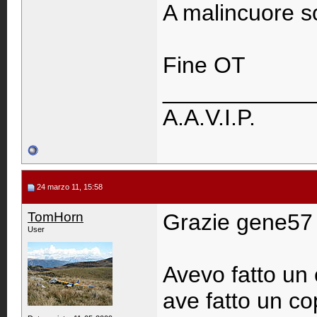
A malincuore so
Fine OT
____________
A.A.V.I.P.
24 marzo 11, 15:58
TomHorn
Grazie gene57 p
User
Avevo fatto un 
ave fatto un cop