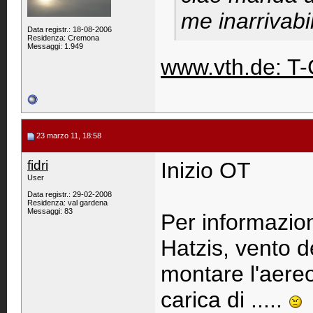
me inarrivabi
Data registr.: 18-08-2006
Residenza: Cremona
Messaggi: 1.949
www.vth.de: T
23 marzo 11, 18:58
fidri
Inizio OT
User
Data registr.: 29-02-2008
Residenza: val gardena
Messaggi: 83
Per informazion
Hatzis, vento 
montare l'aereo
carica di .....