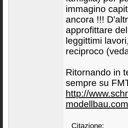
immagino capita
ancora !!! D'alt
approfittare de
leggittimi lavor
reciproco (veda
Ritornando in t
sempre su FMT 
http://www.sch
modellbau.com/
Citazione: