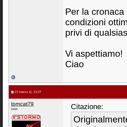
Per la cronaca 
condizioni otti
privi di qualsia
Vi aspettiamo!
Ciao
27 marzo 11, 13:27
tomcat79
Citazione:
User
Originalment