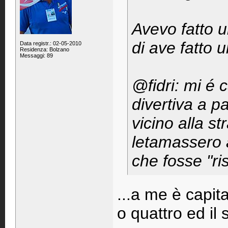
Avevo fatto u
di ave fatto u
Data registr.: 02-05-2010
Residenza: Bolzano
Messaggi: 89
@fidri: mi é c
divertiva a p
vicino alla 
letamassero a
che fosse "ris
...a me è capit
o quattro ed il