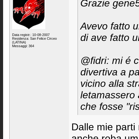
Grazie gene57
Avevo fatto u
di ave fatto u
Data registr.: 10-08-2007
Residenza: San Felice Circeo
(LATINA)
Messaggi: 364
@fidri: mi é c
divertiva a p
vicino alla 
letamassero a
che fosse "ris
Dalle mie part
anche roba um