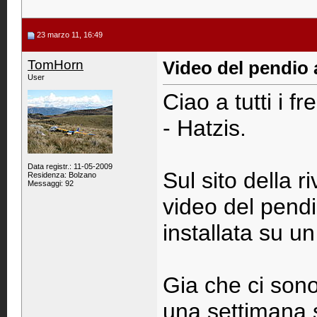
23 marzo 11, 16:49
TomHorn
Video del pendio 
User
Ciao a tutti i f
- Hatzis.
Data registr.: 11-05-2009
Sul sito della 
Residenza: Bolzano
Messaggi: 92
video del pend
installata su u
Gia che ci sono
una settimana 