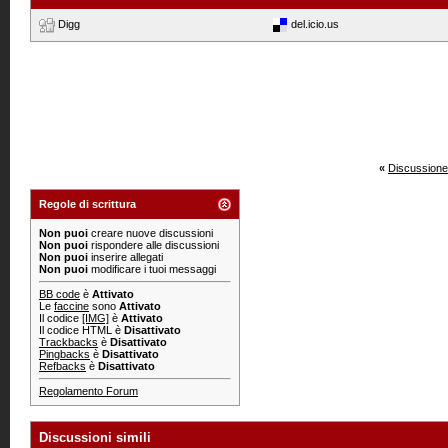
Digg
del.icio.us
«
Discussione
Regole di scrittura
Non puoi
creare nuove discussioni
Non puoi
rispondere alle discussioni
Non puoi
inserire allegati
Non puoi
modificare i tuoi messaggi
BB code
è
Attivato
Le
faccine
sono
Attivato
Il codice
[IMG]
è
Attivato
Il codice HTML è
Disattivato
Trackbacks
è
Disattivato
Pingbacks
è
Disattivato
Refbacks
è
Disattivato
Regolamento Forum
Discussioni simili