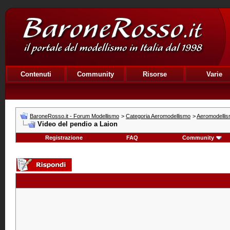
Contenuti
Community
Risorse
Varie
BaroneRosso.it - Forum Modellismo
>
Categoria Aeromodellismo
>
Aeromodellism
Video del pendio a Laion
Registrazione
FAQ
Community