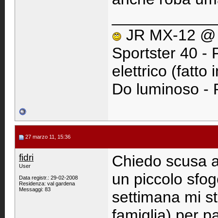
____________
JR MX-12 @ 2
Sportster 40 -
elettrico (fatto
Do luminoso - 
27 marzo 11, 15:36
fidri
Chiedo scusa ag
User
un piccolo sfog
Data registr.: 29-02-2008
Residenza: val gardena
Messaggi: 83
settimana mi s
famiglia) per pa