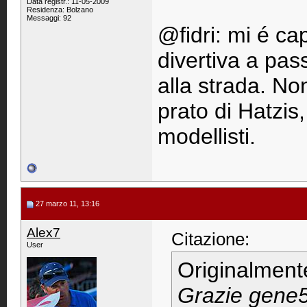
Data registr.: 11-05-2009
Residenza: Bolzano
Messaggi: 92
@fidri: mi é cap
divertiva a pas
alla strada. N
prato di Hatzis
modellisti.
27 marzo 11, 13:16
Alex7
Citazione:
User
Originalment
Grazie gene57