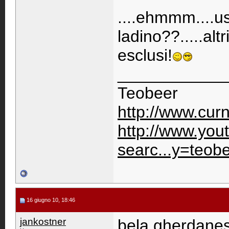
....ehmmm....us
ladino??.....altr
esclusi!
____________
Teobeer
http://www.cu
http://www.you
searc...y=teob
16 giugno 10, 18:46
jankostner
bela gherdanes