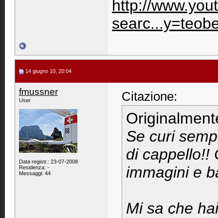
http://www.you
searc...y=teob
14 giugno 10, 20:04
fmussner
Citazione:
User
Originalment
Se curi sempr
di cappello!!
Data registr.: 23-07-2008
immagini e b
Residenza: -
Messaggi: 44
Mi sa che hai