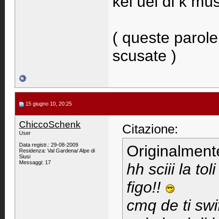
kel uel di k mu
( queste parole
scusate )
15 giugno 10, 20:25
ChiccoSchenk
Citazione:
User
Data registr.: 29-08-2009
Originalment
Residenza: Val Gardena/ Alpe di
Siusi
Messaggi: 17
hh sciii la t
figo!!
cmq de ti swi