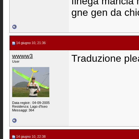
finega mancia 
gne gen da chi
14 giugno 10, 21:36
wwww3
Traduzione ple
User
Data registr.: 04-09-2005
Residenza: Lago d'Iseo
Messaggi: 364
14 giugno 10, 22:38