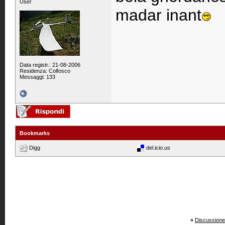
User
madar inant
Data registr.: 21-08-2006
Residenza: Colfosco
Messaggi: 133
Bookmarks
Digg
del.icio.us
«
Discussione