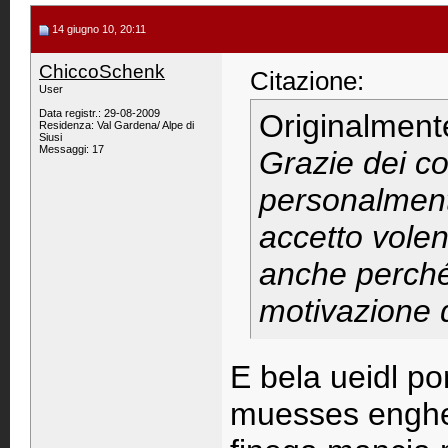
14 giugno 10, 20:11
ChiccoSchenk
Citazione:
User
Data registr.: 29-08-2009
Originalment
Residenza: Val Gardena/ Alpe di
Siusi
Messaggi: 17
Grazie dei c
personalment
accetto volen
anche perché
motivazione 
E bela ueidl p
muesses enghe t