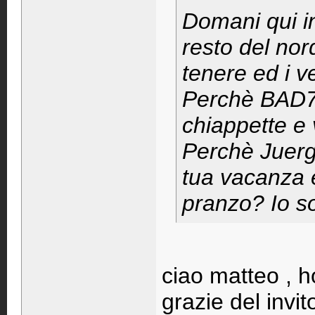
Domani qui in
resto del nor
tenere ed i v
Perchè BAD7
chiappette e
Perchè Juerge
tua vacanza e
pranzo? Io son
ciao matteo , h
grazie del invit