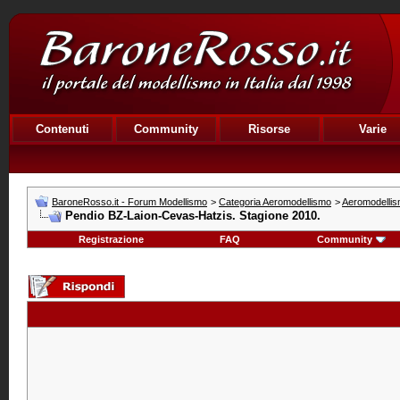
Contenuti
Community
Risorse
Varie
BaroneRosso.it - Forum Modellismo
>
Categoria Aeromodellismo
>
Aeromodellism
Pendio BZ-Laion-Cevas-Hatzis. Stagione 2010.
Registrazione
FAQ
Community