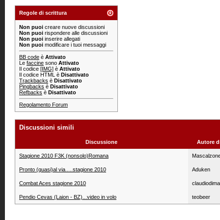
Regole di scrittura
Non puoi
creare nuove discussioni
Non puoi
rispondere alle discussioni
Non puoi
inserire allegati
Non puoi
modificare i tuoi messaggi
BB code
è
Attivato
Le
faccine
sono
Attivato
Il codice
[IMG]
è
Attivato
Il codice HTML è
Disattivato
Trackbacks
è
Disattivato
Pingbacks
è
Disattivato
Refbacks
è
Disattivato
Regolamento Forum
Discussioni simili
Discussione
Autore d
Stagione 2010 F3K (nonsolo)Romana
Mascalzone
Pronto (quasi)al via.....stagione 2010
Aduken
Combat Aces stagione 2010
claudiodim
Pendio Cevas (Laion - BZ)...video in volo
teobeer