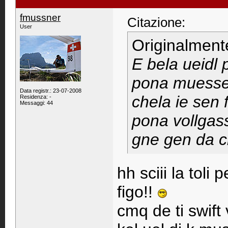
fmussner
Citazione:
User
Originalment
E bela ueidl
pona muesses
Data registr.: 23-07-2008
chela ie sen
Residenza: -
Messaggi: 44
pona vollgass
gne gen da c
hh sciii la tol
figo!!
cmq de ti swift