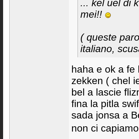
... kel uel d
mei!!
( queste par
italiano, scus
haha e ok a fe
zekken ( chel i
bel a lascie fliz
fina la pitla swi
sada jonsa a B
non ci capiam