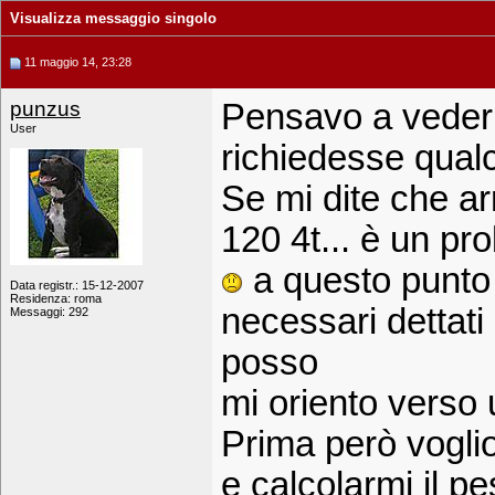
Visualizza messaggio singolo
11 maggio 14, 23:28
punzus
Pensavo a vederl
User
richiedesse qual
Se mi dite che ar
120 4t... è un pro
a questo punto 
Data registr.: 15-12-2007
Residenza: roma
necessari dettati 
Messaggi: 292
posso
mi oriento verso 
Prima però voglio
e calcolarmi il p